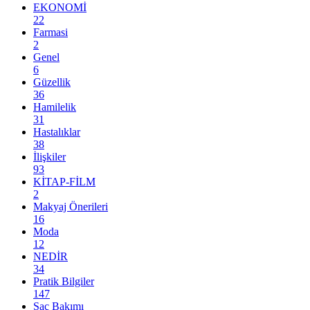
EKONOMİ
22
Farmasi
2
Genel
6
Güzellik
36
Hamilelik
31
Hastalıklar
38
İlişkiler
93
KİTAP-FİLM
2
Makyaj Önerileri
16
Moda
12
NEDİR
34
Pratik Bilgiler
147
Saç Bakımı