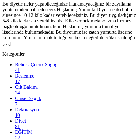
Bu diyetle neler yapabileceğinize inanamayacağınız bir zayıflama
yönteminden bahsedeceğiz.Haşlanmış Yumurta Diyeti ile iki hafta
süresince 10-12 kilo kadar verebileceksiniz. Bu diyeti uyguladığınız
5-6 kilo kadar da verebilirsiniz. Kilo vermek metabolizma hızınıza
bağlı olduğu unutulmamalıdır. Haşlanmış yumurta tüm diyet
listelerinde bulunmaktadır. Bu diyetimiz ise zaten yumurta üzerine
kuruludur. Ymurtanın tok tuttuğu ve besin değerinin yüksek olduğu
[…]
Kategoriler
Bebek- Çocuk Sağlığı
41
Beslenme
17
Cilt Bakımı
74
Cinsel Sağlık
7
Dekorasyon
10
Diyet
81
EĞİTİM
22