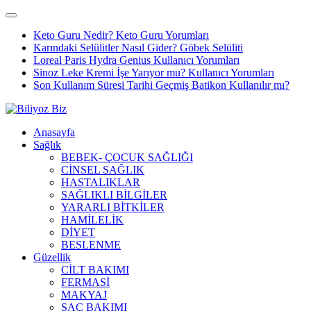
Keto Guru Nedir? Keto Guru Yorumları
Karındaki Selülitler Nasıl Gider? Göbek Selüliti
Loreal Paris Hydra Genius Kullanıcı Yorumları
Sinoz Leke Kremi İşe Yarıyor mu? Kullanıcı Yorumları
Son Kullanım Süresi Tarihi Geçmiş Batikon Kullanılır mı?
Anasayfa
Sağlık
BEBEK- ÇOCUK SAĞLIĞI
CİNSEL SAĞLIK
HASTALIKLAR
SAĞLIKLI BİLGİLER
YARARLI BİTKİLER
HAMİLELİK
DİYET
BESLENME
Güzellik
CİLT BAKIMI
FERMASİ
MAKYAJ
SAÇ BAKIMI