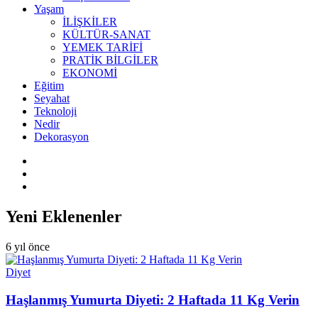
Yaşam
İLİŞKİLER
KÜLTÜR-SANAT
YEMEK TARİFİ
PRATİK BİLGİLER
EKONOMİ
Eğitim
Seyahat
Teknoloji
Nedir
Dekorasyon
Yeni Eklenenler
6 yıl önce
Diyet
Haşlanmış Yumurta Diyeti: 2 Haftada 11 Kg Verin