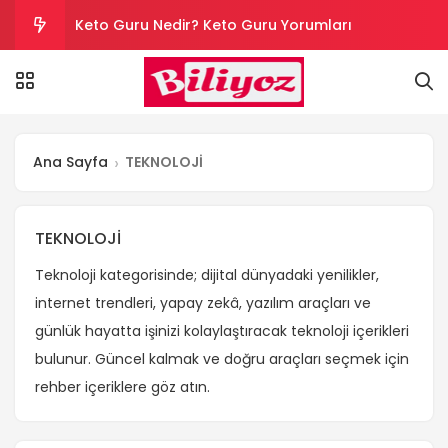
Keto Guru Nedir? Keto Guru Yorumları
Karındaki Selülitler Nasıl Gider? Göbek Selüliti
Loreal Paris Hydra Genius Kullanıcı Yorumları
Ana Sayfa
TEKNOLOJİ
Sinoz Leke Kremi İşe Yarıyor mu? Kullanıcı
Yorumları
Son Kullanım Süresi Tarihi Geçmiş Batikon
TEKNOLOJİ
Teknoloji kategorisinde; dijital dünyadaki yenilikler,
Kullanılır mı?
internet trendleri, yapay zekâ, yazılım araçları ve
günlük hayatta işinizi kolaylaştıracak teknoloji içerikleri
bulunur. Güncel kalmak ve doğru araçları seçmek için
rehber içeriklere göz atın.