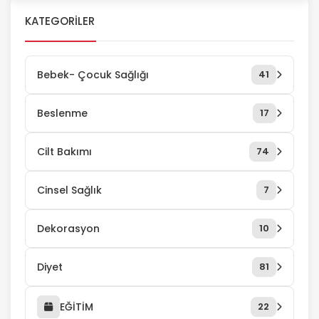
çevirmek için tercih […]
zamanlarda delil niteliği taşırken
KATEGORILER
bazı zamanlarda ebeveynlerin
çocuklarını kontrol etmek için
istedikleri taleplerden biridir.
Bebek- Çocuk Sağlığı
41
Telefon dökümü sayesinde
kullanıcının kimler ile ne zaman ve
Beslenme
17
ne kadar süre görüşme yaptığına
ulaşılabilir. Telefon Dökümü Alma
Cilt Bakımı
74
Telefon […]
Cinsel Sağlık
7
Dekorasyon
10
Diyet
81
EĞİTİM
22