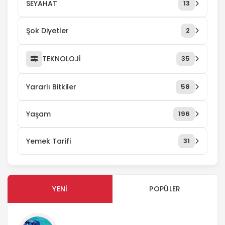
SEYAHAT
13
Şok Diyetler
2
TEKNOLOJİ
35
Yararlı Bitkiler
58
Yaşam
196
Yemek Tarifi
31
YENI
POPÜLER