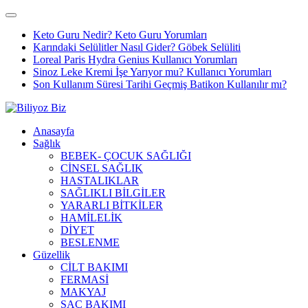
Keto Guru Nedir? Keto Guru Yorumları
Karındaki Selülitler Nasıl Gider? Göbek Selüliti
Loreal Paris Hydra Genius Kullanıcı Yorumları
Sinoz Leke Kremi İşe Yarıyor mu? Kullanıcı Yorumları
Son Kullanım Süresi Tarihi Geçmiş Batikon Kullanılır mı?
Anasayfa
Sağlık
BEBEK- ÇOCUK SAĞLIĞI
CİNSEL SAĞLIK
HASTALIKLAR
SAĞLIKLI BİLGİLER
YARARLI BİTKİLER
HAMİLELİK
DİYET
BESLENME
Güzellik
CİLT BAKIMI
FERMASİ
MAKYAJ
SAÇ BAKIMI