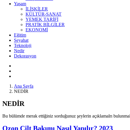
Yaşam
İLİŞKİLER
KÜLTÜR-SANAT
YEMEK TARİFİ
PRATİK BİLGİLER
EKONOMİ
Eğitim
Seyahat
Teknoloji
Nedir
Dekorasyon
Ana Sayfa
NEDİR
NEDİR
Bu bülümde merak ettiğiniz sorduğunuz şeylerin açıklamalrı bulunmak
Ozon Cilt Bakımı Nasıl Yapılır? 2023