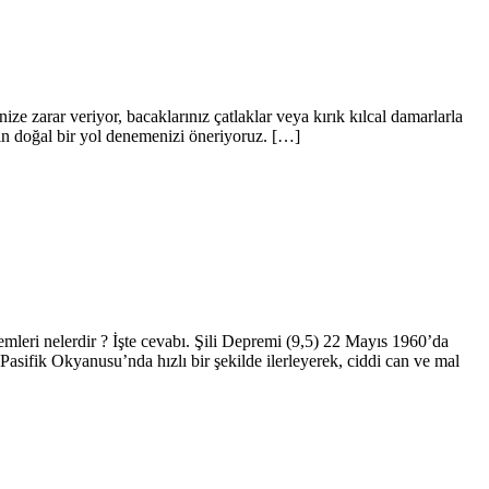
e zarar veriyor, bacaklarınız çatlaklar veya kırık kılcal damarlarla
in doğal bir yol denemenizi öneriyoruz. […]
leri nelerdir ? İşte cevabı. Şili Depremi (9,5) 22 Mayıs 1960’da
sifik Okyanusu’nda hızlı bir şekilde ilerleyerek, ciddi can ve mal