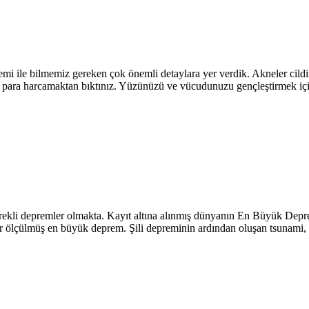
i ile bilmemiz gereken çok önemli detaylara yer verdik. Akneler cildiniz
ra para harcamaktan bıktınız. Yüzünüzü ve vücudunuzu gençleştirmek iç
rekli depremler olmakta. Kayıt altına alınmış dünyanın En Büyük Deprem
ölçülmüş en büyük deprem. Şili depreminin ardından oluşan tsunami, Pa