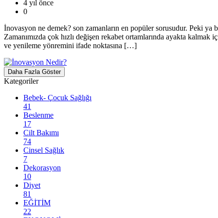
4 yıl önce
0
İnovasyon ne demek? son zamanların en popüler sorusudur. Peki ya b
Zamanımızda çok hızlı değişen rekabet ortamlarında ayakta kalmak için 
ve yenileme yönremini ifade noktasına […]
Daha Fazla Göster
Kategoriler
Bebek- Çocuk Sağlığı
41
Beslenme
17
Cilt Bakımı
74
Cinsel Sağlık
7
Dekorasyon
10
Diyet
81
EĞİTİM
22