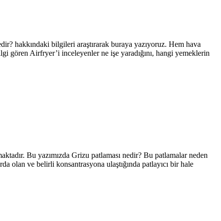
edir? hakkındaki bilgileri araştırarak buraya yazıyoruz. Hem hava
lgi gören Airfryer’i inceleyenler ne işe yaradığını, hangi yemeklerin
maktadır. Bu yazımızda Grizu patlaması nedir? Bu patlamalar neden
da olan ve belirli konsantrasyona ulaştığında patlayıcı bir hale