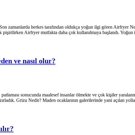
or. Son zamanlarda herkes tarafından oldukça yoğun ilgi gören Airfryer N
k pişirilirken Airfryer mutfakta daha çok kullanılmaya başlandı. Yoğun i
den ve nasıl olur?
 patlaması sonucunda maalesef insanlar ölmekte ve çok kişiler yaralan
ırladık. Grizu Nedir? Maden ocaklarının galerilerinde yani açılan yollar
lır?