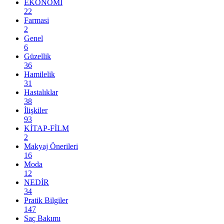
EKONOMİ
22
Farmasi
2
Genel
6
Güzellik
36
Hamilelik
31
Hastalıklar
38
İlişkiler
93
KİTAP-FİLM
2
Makyaj Önerileri
16
Moda
12
NEDİR
34
Pratik Bilgiler
147
Saç Bakımı