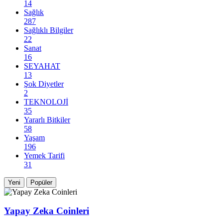
14
Sağlık
287
Sağlıklı Bilgiler
22
Sanat
16
SEYAHAT
13
Şok Diyetler
2
TEKNOLOJİ
35
Yararlı Bitkiler
58
Yaşam
196
Yemek Tarifi
31
Yeni
Popüler
Yapay Zeka Coinleri