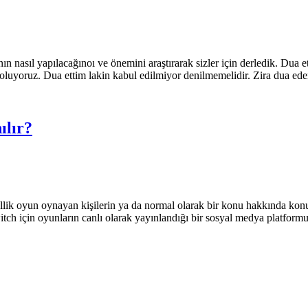
 nasıl yapılacağınoı ve önemini araştırarak sizler için derledik. Dua e
ş oluyoruz. Dua ettim lakin kabul edilmiyor denilmemelidir. Zira dua ed
ılır?
llik oyun oynayan kişilerin ya da normal olarak bir konu hakkında konuş
itch için oyunların canlı olarak yayınlandığı bir sosyal medya platform