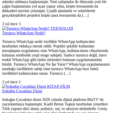
adımlar atılmaya başlanmıştır. Yeni çalışmalar ile dünyada yeni bir
çağın başlamasına yol açan yapay zeka, kripto borsasında da
dikkatleri üzerine çekmiştir. Çeşitli alanlarda ve sektörlerde
gerçekleştirilen projeleri kripto para borsasında da […]
3 yıl önce
3
TEKNOLOJİ
Turuncu WhatsApp Nedir?
Turuncu WhatsApp nedir özellikle WhatsApp kullanıcıları
tarafından oldukça merak edilir. Popüler şekilde kullanılan
mesajlaşma uygulaması olan WhatsApp, kullanıcıların cihazlarında
bulunan sembolde yeşil renge sahiptir. Sadece turuncu değil, mavi
renkli WhatsApp gibi farklı sürümleri bulunan uygulamalardan
biridir. Turuncu WhatsApp Ne İşe Yarar? WhatsApp uygulamasının
sunduğu özelliklere sahip olan turuncu WhatsApp bazı farklı
özellikleri kullanıcılara sunar. Turuncu […]
3 yıl önce
2
KİTAP-FİLM
Sokağın Çocukları Dizisi
Sokağın Çocukları dizisi 2020 yılında dijital platform BluTV’de
yayınlanmaya başlamıştır. Kadri Beran Taşkın tarafından yönetilen
Türk yapımı dizi; dram, polisiye, suç ve aksiyon türündedir. Geniş