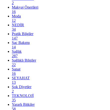
2
Makyaj Önerileri
16
Moda
12
NEDİR
34
Pratik Bilgiler
147
Saç Bakımı
14
Sağlık
287
Sağlıklı Bilgiler
22
Sanat
16
SEYAHAT
13
Şok Diyetler
2
TEKNOLOJİ
35
Yararlı Bitkiler
58