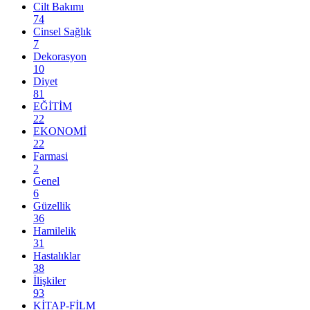
Cilt Bakımı
74
Cinsel Sağlık
7
Dekorasyon
10
Diyet
81
EĞİTİM
22
EKONOMİ
22
Farmasi
2
Genel
6
Güzellik
36
Hamilelik
31
Hastalıklar
38
İlişkiler
93
KİTAP-FİLM