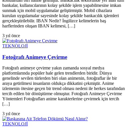
konulardan biri haline gelmiştir. Bankacılık sektöründe yer alan tüm
bankalar, kullanıcılarının kolay şekilde işlem yapabilmesine imkan
sunmak için mobil uygulamalar geliştirmiştir. Mobil cihazlara
kurulan uygulamalar sayesinde kolay şekilde bankacılık işlemleri
gerçekleştirilebilir. IBAN Nedir? İngilizce kelimelerin baş
harflerinden oluşan IBAN kelimesi, […]
3 yıl önce
TEKNOLOJİ
Fotoğrafı Animeye Çevirme
Fotoğrafı animeye çevirme yakın zamanda sosyal medya
platformlarında popüler hale gelen trendlerden biridir. Dünya
genelinde sevilen türlerden biri olan animenin, fotoğraflar ile bir
araya getirilmesi insanların oldukça dikkatini çekmiştir. Anime
izlemenin ötesine geçen bir trend olması nedeni ile herkes tarafından
tercih edilen bir dönüştürme olmuştur. Fotoğrafı Animeye Çevirme
Yöntemleri Fotoğrafları anime karakterlerine çevirmek için tercih
[…]
3 yıl önce
TEKNOLOJİ