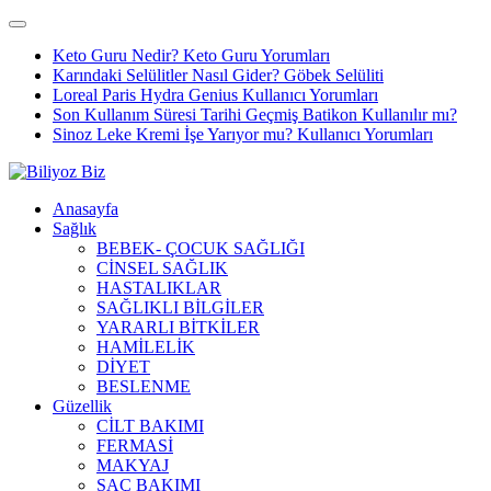
Keto Guru Nedir? Keto Guru Yorumları
Karındaki Selülitler Nasıl Gider? Göbek Selüliti
Loreal Paris Hydra Genius Kullanıcı Yorumları
Son Kullanım Süresi Tarihi Geçmiş Batikon Kullanılır mı?
Sinoz Leke Kremi İşe Yarıyor mu? Kullanıcı Yorumları
Anasayfa
Sağlık
BEBEK- ÇOCUK SAĞLIĞI
CİNSEL SAĞLIK
HASTALIKLAR
SAĞLIKLI BİLGİLER
YARARLI BİTKİLER
HAMİLELİK
DİYET
BESLENME
Güzellik
CİLT BAKIMI
FERMASİ
MAKYAJ
SAÇ BAKIMI