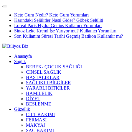
Keto Guru Nedir? Keto Guru Yorumları
Karındaki Selülitler Nasıl Gider? Göbek Selüliti
Loreal Paris Hydra Genius Kullanıcı Yorumları
Sinoz Leke Kremi İşe Yarıyor mu? Kullanıcı Yorumları
Son Kullanım Süresi Tarihi Geçmiş Batikon Kullanılır mı?
Anasayfa
Sağlık
BEBEK- ÇOCUK SAĞLIĞI
CİNSEL SAĞLIK
HASTALIKLAR
SAĞLIKLI BİLGİLER
YARARLI BİTKİLER
HAMİLELİK
DİYET
BESLENME
Güzellik
CİLT BAKIMI
FERMASİ
MAKYAJ
SAÇ BAKIMI