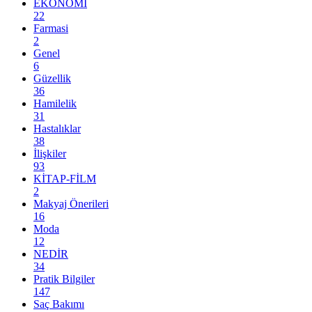
EKONOMİ
22
Farmasi
2
Genel
6
Güzellik
36
Hamilelik
31
Hastalıklar
38
İlişkiler
93
KİTAP-FİLM
2
Makyaj Önerileri
16
Moda
12
NEDİR
34
Pratik Bilgiler
147
Saç Bakımı