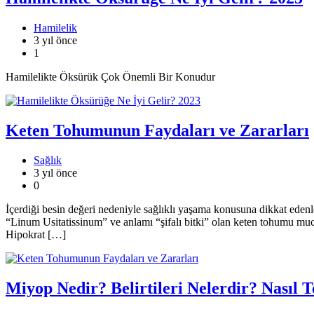
Hamilelik
3 yıl önce
1
Hamilelikte Öksürük Çok Önemli Bir Konudur
Keten Tohumunun Faydaları ve Zararları
Sağlık
3 yıl önce
0
İçerdiği besin değeri nedeniyle sağlıklı yaşama konusuna dikkat edenle
“Linum Usitatissinum” ve anlamı “şifalı bitki” olan keten tohumu mucizev
Hipokrat […]
Miyop Nedir? Belirtileri Nelerdir? Nasıl T