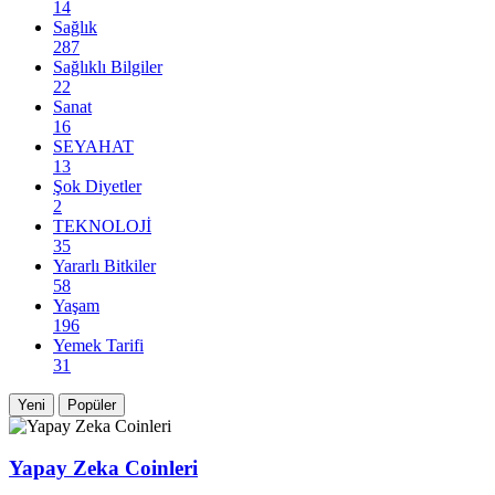
14
Sağlık
287
Sağlıklı Bilgiler
22
Sanat
16
SEYAHAT
13
Şok Diyetler
2
TEKNOLOJİ
35
Yararlı Bitkiler
58
Yaşam
196
Yemek Tarifi
31
Yeni
Popüler
Yapay Zeka Coinleri