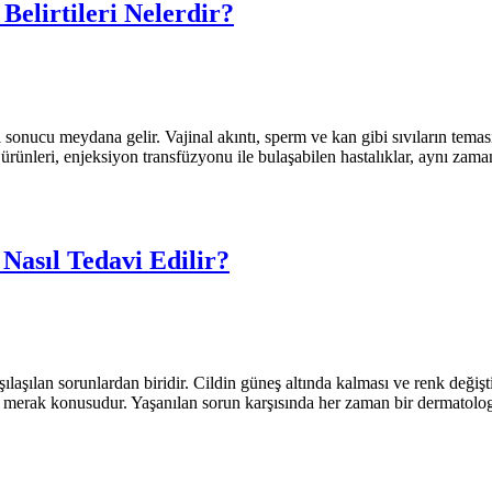
Belirtileri Nelerdir?
ı sonucu meydana gelir. Vajinal akıntı, sperm ve kan gibi sıvıların teması 
 ürünleri, enjeksiyon transfüzyonu ile bulaşabilen hastalıklar, aynı zam
asıl Tedavi Edilir?
laşılan sorunlardan biridir. Cildin güneş altında kalması ve renk değişt
diği merak konusudur. Yaşanılan sorun karşısında her zaman bir dermatol