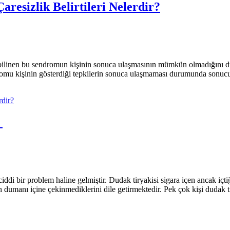
resizlik Belirtileri Nelerdir?
a bilinen bu sendromun kişinin sonuca ulaşmasının mümkün olmadığını d
romu kişinin gösterdiği tepkilerin sonuca ulaşmaması durumunda sonucu 
ı
 ciddi bir problem haline gelmiştir. Dudak tiryakisi sigara içen ancak iç
n dumanı içine çekinmediklerini dile getirmektedir. Pek çok kişi dudak t