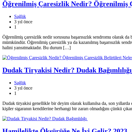
Öğrenilmiş Çaresizlik Nedir? Öğrenilmiş Ça
Sağlık
3 yıl önce
1
Öğrenilmiş çaresizlik nedir sorusuna başarısızlık sendromu olarak d
mümkündür. Öğrenilmiş çaresizlik ya da kazanılmış başarısızlık send
halini yansıtmaktadır. Bu durum […]
Dudak Tiryakisi Nedir? Dudak Bağımlılığ
Sağlık
3 yıl önce
1
Dudak tiryakisi genellikle bir deyim olarak kullanılsa da, son yıllarda
kişiler sigaranın kendilerine herhangi bir zararı olmadığını çünkü çıka
Hamilelikte Öksürüğe Ne İyi Gelir? 2023