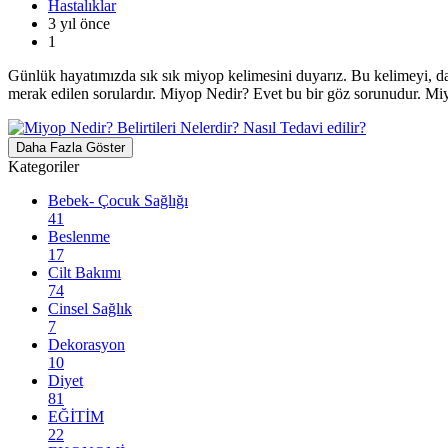
Hastalıklar
3 yıl önce
1
Günlük hayatımızda sık sık miyop kelimesini duyarız. Bu kelimeyi, daha
merak edilen sorulardır. Miyop Nedir? Evet bu bir göz sorunudur. Miy
Daha Fazla Göster
Kategoriler
Bebek- Çocuk Sağlığı
41
Beslenme
17
Cilt Bakımı
74
Cinsel Sağlık
7
Dekorasyon
10
Diyet
81
EĞİTİM
22