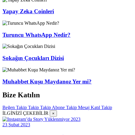
Yapay Zeka Coinleri
Turuncu WhatsApp Nedir?
Sokağın Çocukları Dizisi
Muhabbet Kuşu Maydanoz Yer mi?
Bize Katılın
Beğen
Takip
Takip
Takip
Abone
Takip
Mesaj
Katıl
Takip
İLGİNİZİ ÇEKEBİLİR
×
23 Şubat 2023