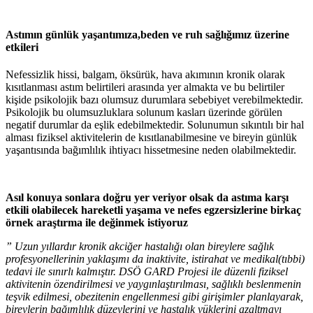
Astımın günlük yaşantımıza,beden ve ruh sağlığımız üzerine
etkileri
Nefessizlik hissi, balgam, öksürük, hava akımının kronik olarak
kısıtlanması astım belirtileri arasında yer almakta ve bu belirtiler
kişide psikolojik bazı olumsuz durumlara sebebiyet verebilmektedir.
Psikolojik bu olumsuzluklara solunum kasları üzerinde görülen
negatif durumlar da eşlik edebilmektedir. Solunumun sıkıntılı bir hal
alması fiziksel aktivitelerin de kısıtlanabilmesine ve bireyin günlük
yaşantısında bağımlılık ihtiyacı hissetmesine neden olabilmektedir.
Asıl konuya sonlara doğru yer veriyor olsak da astıma karşı
etkili olabilecek hareketli yaşama ve nefes egzersizlerine birkaç
örnek araştırma ile değinmek istiyoruz
” Uzun yıllardır kronik akciğer hastalığı olan bireylere sağlık
profesyonellerinin yaklaşımı da inaktivite, istirahat ve medikal(tıbbi)
tedavi ile sınırlı kalmıştır. DSÖ GARD Projesi ile düzenli fiziksel
aktivitenin özendirilmesi ve yaygınlaştırılması, sağlıklı beslenmenin
teşvik edilmesi, obezitenin engellenmesi gibi girişimler planlayarak,
bireylerin bağımlılık düzeylerini ve hastalık yüklerini azaltmayı