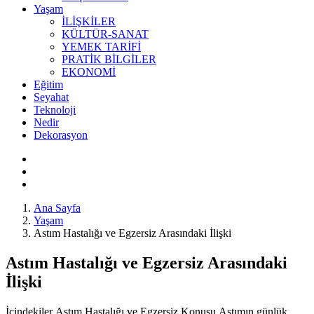
Yaşam
İLİŞKİLER
KÜLTÜR-SANAT
YEMEK TARİFİ
PRATİK BİLGİLER
EKONOMİ
Eğitim
Seyahat
Teknoloji
Nedir
Dekorasyon
Ana Sayfa
Yaşam
Astım Hastalığı ve Egzersiz Arasındaki İlişki
Astım Hastalığı ve Egzersiz Arasındaki
İlişki
İçindekiler Astım Hastalığı ve Egzersiz Konusu Astımın günlük