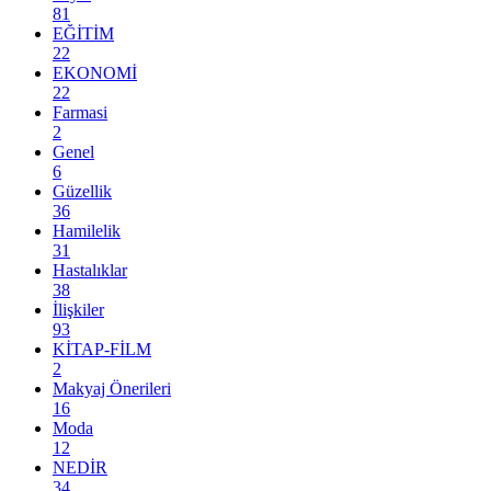
81
EĞİTİM
22
EKONOMİ
22
Farmasi
2
Genel
6
Güzellik
36
Hamilelik
31
Hastalıklar
38
İlişkiler
93
KİTAP-FİLM
2
Makyaj Önerileri
16
Moda
12
NEDİR
34