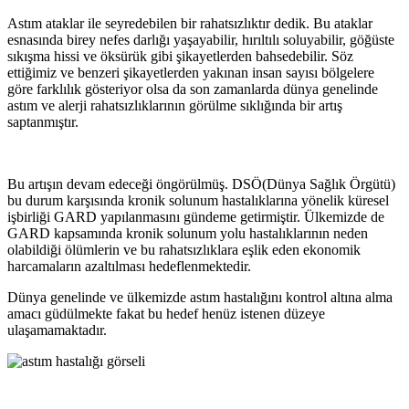
Astım ataklar ile seyredebilen bir rahatsızlıktır dedik. Bu ataklar
esnasında birey nefes darlığı yaşayabilir, hırıltılı soluyabilir, göğüste
sıkışma hissi ve öksürük gibi şikayetlerden bahsedebilir. Söz
ettiğimiz ve benzeri şikayetlerden yakınan insan sayısı bölgelere
göre farklılık gösteriyor olsa da son zamanlarda dünya genelinde
astım ve alerji rahatsızlıklarının görülme sıklığında bir artış
saptanmıştır.
Bu artışın devam edeceği öngörülmüş. DSÖ(Dünya Sağlık Örgütü)
bu durum karşısında kronik solunum hastalıklarına yönelik küresel
işbirliği GARD yapılanmasını gündeme getirmiştir. Ülkemizde de
GARD kapsamında kronik solunum yolu hastalıklarının neden
olabildiği ölümlerin ve bu rahatsızlıklara eşlik eden ekonomik
harcamaların azaltılması hedeflenmektedir.
Dünya genelinde ve ülkemizde astım hastalığını kontrol altına alma
amacı güdülmekte fakat bu hedef henüz istenen düzeye
ulaşamamaktadır.