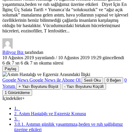
yaşantımıza,beden ve ruh sağlığımız üzerine etkileri Diyet İçin En
İlginç Üç Salata Tarifi × Yunanca’da “soluksuzluk” ve “ağız açık
solumak” manalarına gelen astım, hava yollarının yapısal ve işlevsel
özelliklerinin henüz bilinmediği çağlarda insanların karşılaşmış
olduğu bir hastalıktır. Vücudumuzdaki birtakım hücrelerin(mast
hücreleri, eozinofiller, T lenfositler...
Biliyoz Biz
tarafından
10 Ağustos 2019
yayınlandı /
10 Ağustos 2019 19:29
güncellendi
6 dk 7 sn
6 dk 7 sn okuma süresi
Paylaş
Google News
Google News ile Abone Ol
0
Sesli Oku
0
Beğen
Yorum
+
Yazı Boyutunu Büyüt
-
Yazı Boyutunu Küçült
1
Görüntüleme
İçindekiler
+
1.
2. Astım Hastalığı ve Egzersiz Konusu
3.
3.0.1. Astımın günlük yaşantımıza,beden ve ruh sağlığımız
üzerine etkileri