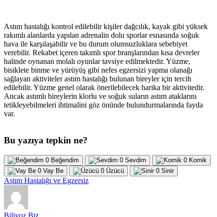
Astım hastalığı kontrol edilebilir kişiler dağcılık, kayak gibi yüksek
rakımlı alanlarda yapılan adrenalin dolu sporlar esnasında soğuk
hava ile karşılaşabilir ve bu durum olumsuzluklara sebebiyet
verebilir. Rekabet içeren takımlı spor branşlarından kısa devreler
halinde oynanan molalı oyunlar tavsiye edilmektedir. Yüzme,
bisiklete binme ve yürüyüş gibi nefes egzersizi yapma olanağı
sağlayan aktiviteler astım hastalığı bulunan bireyler için tercih
edilebilir. Yüzme genel olarak önerilebilecek harika bir aktivitedir.
Ancak astımlı bireylerin klorlu ve soğuk suların astım ataklarını
tetikleyebilmeleri ihtimalini göz önünde bulundurmalarında fayda
var.
Bu yazıya tepkin ne?
0
Beğendim
0
Sevdim
0
Komik
0
Vay Be
0
Üzücü
0
Sinir
Astım Hastalığı ve Egzersiz
Biliyoz Biz