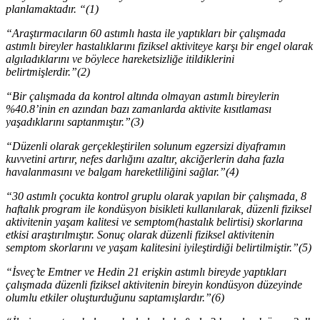
planlamaktadır. “(1)
“Araştırmacıların 60 astımlı hasta ile yaptıkları bir çalışmada
astımlı bireyler hastalıklarını fiziksel aktiviteye karşı bir engel olarak
algıladıklarını ve böylece hareketsizliğe itildiklerini
belirtmişlerdir.”(2)
“Bir çalışmada da kontrol altında olmayan astımlı bireylerin
%40.8’inin en azından bazı zamanlarda aktivite kısıtlaması
yaşadıklarını saptanmıştır.”(3)
“Düzenli olarak gerçekleştirilen solunum egzersizi diyaframın
kuvvetini artırır, nefes darlığını azaltır, akciğerlerin daha fazla
havalanmasını ve balgam hareketliliğini sağlar.”(4)
“30 astımlı çocukta kontrol gruplu olarak yapılan bir çalışmada, 8
haftalık program ile kondüsyon bisikleti kullanılarak, düzenli fiziksel
aktivitenin yaşam kalitesi ve semptom(hastalık belirtisi) skorlarına
etkisi araştırılmıştır. Sonuç olarak düzenli fiziksel aktivitenin
semptom skorlarını ve yaşam kalitesini iyileştirdiği belirtilmiştir.”(5)
“İsveç’te Emtner ve Hedin 21 erişkin astımlı bireyde yaptıkları
çalışmada düzenli fiziksel aktivitenin bireyin kondüsyon düzeyinde
olumlu etkiler oluşturduğunu saptamışlardır.”(6)