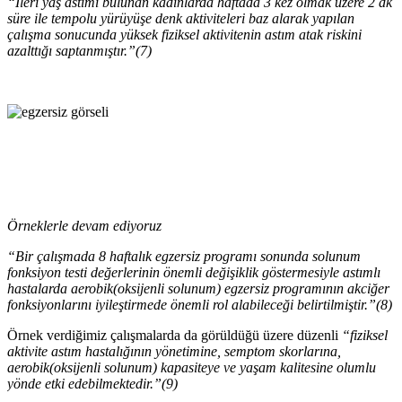
“İleri yaş astımı bulunan kadınlarda haftada 3 kez olmak üzere 2 dk
süre ile tempolu yürüyüşe denk aktiviteleri baz alarak yapılan
çalışma sonucunda yüksek fiziksel aktivitenin astım atak riskini
azalttığı saptanmıştır.”(7)
Örneklerle devam ediyoruz
“Bir çalışmada 8 haftalık egzersiz programı sonunda solunum
fonksiyon testi değerlerinin önemli değişiklik göstermesiyle astımlı
hastalarda aerobik(oksijenli solunum) egzersiz programının akciğer
fonksiyonlarını iyileştirmede önemli rol alabileceği belirtilmiştir.”(8)
Örnek verdiğimiz çalışmalarda da görüldüğü üzere düzenli
“fiziksel
aktivite astım hastalığının yönetimine, semptom skorlarına,
aerobik(oksijenli solunum) kapasiteye ve yaşam kalitesine olumlu
yönde etki edebilmektedir.”(9)