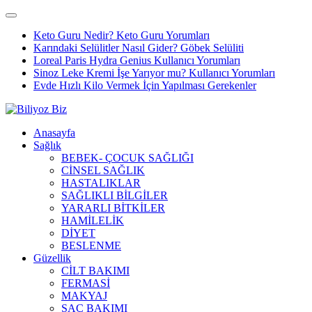
Keto Guru Nedir? Keto Guru Yorumları
Karındaki Selülitler Nasıl Gider? Göbek Selüliti
Loreal Paris Hydra Genius Kullanıcı Yorumları
Sinoz Leke Kremi İşe Yarıyor mu? Kullanıcı Yorumları
Evde Hızlı Kilo Vermek İçin Yapılması Gerekenler
Anasayfa
Sağlık
BEBEK- ÇOCUK SAĞLIĞI
CİNSEL SAĞLIK
HASTALIKLAR
SAĞLIKLI BİLGİLER
YARARLI BİTKİLER
HAMİLELİK
DİYET
BESLENME
Güzellik
CİLT BAKIMI
FERMASİ
MAKYAJ
SAÇ BAKIMI