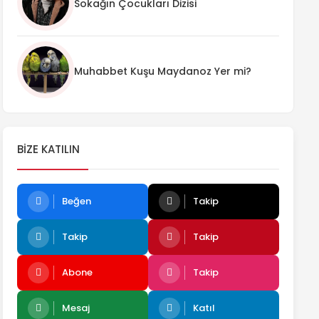
Sokağın Çocukları Dizisi
Muhabbet Kuşu Maydanoz Yer mi?
BIZE KATILIN
Beğen
Takip
Takip
Takip
Abone
Takip
Mesaj
Katıl