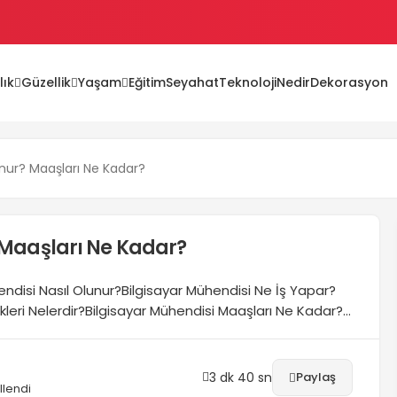
lık
Güzellik
Yaşam
Eğitim
Seyahat
Teknoloji
Nedir
Dekorasyon
ları
unur? Maaşları Ne Kadar?
 Maaşları Ne Kadar?
endisi Nasıl Olunur?Bilgisayar Mühendisi Ne İş Yapar?
leri Nelerdir?Bilgisayar Mühendisi Maaşları Ne Kadar?
özellikle teknolojiye yatkın olan gençler tarafından
ekse popüler mesleklerden biri haline gelmesi
rinin en fazla tercih...
3 dk 40 sn
Paylaş
lendi