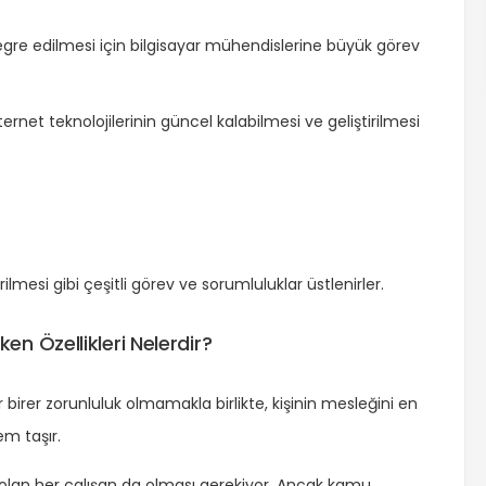
tegre edilmesi için bilgisayar mühendislerine büyük görev
ernet teknolojilerinin güncel kalabilmesi ve geliştirilmesi
irilmesi gibi çeşitli görev ve sorumluluklar üstlenirler.
n Özellikleri Nelerdir?
birer zorunluluk olmamakla birlikte, kişinin mesleğini en
em taşır.
k olan her çalışan da olması gerekiyor. Ancak kamu