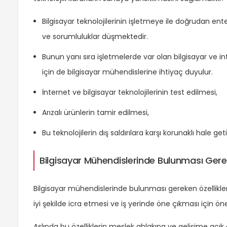
Bilgisayar teknolojilerinin işletmeye ile doğrudan en
ve sorumluluklar düşmektedir.
Bunun yanı sıra işletmelerde var olan bilgisayar ve int
için de bilgisayar mühendislerine ihtiyaç duyulur.
İnternet ve bilgisayar teknolojilerinin test edilmesi,
Arızalı ürünlerin tamir edilmesi,
Bu teknolojilerin dış saldırılara karşı korunaklı hale get
Bilgisayar Mühendislerinde Bulunması Gereke
Bilgisayar mühendislerinde bulunması gereken özellikler 
iyi şekilde icra etmesi ve iş yerinde öne çıkması için ön
Aslında bu özelliklerin meslek ahlakına ve gelişime açı