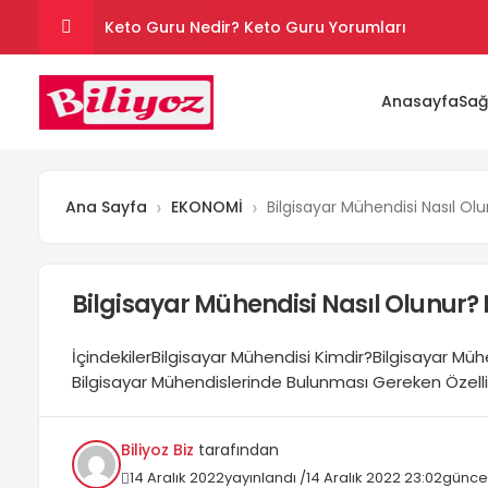
Keto Guru Nedir? Keto Guru Yorumları
Karındaki Selülitler Nasıl Gider? Göbek Selüliti
Anasayfa
Sağ
Loreal Paris Hydra Genius Kullanıcı Yorumları
Sinoz Leke Kremi İşe Yarıyor mu? Kullanıcı Yorum
Ana Sayfa
EKONOMİ
Bilgisayar Mühendisi Nasıl Ol
Evde Hızlı Kilo Vermek İçin Yapılması Gerekenler
Bilgisayar Mühendisi Nasıl Olunur?
İçindekilerBilgisayar Mühendisi Kimdir?Bilgisayar Müh
Bilgisayar Mühendislerinde Bulunması Gereken Özellik
Bilgisayar mühendisi nasıl olunur? Sorusunun cevabı, 
sıklıkla aranmaktadır. Gerek teknoloji merakı ve ger
Biliyoz Biz
tarafından
nedeniyle bilgisayar mühendisliği bölümü, üniversitele
14 Aralık 2022
yayınlandı /
14 Aralık 2022 23:02
güncel