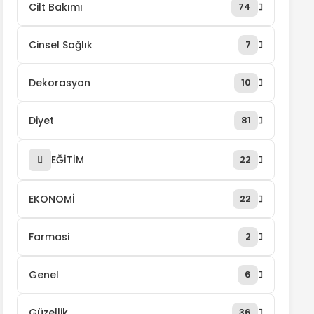
Cilt Bakımı
74
Cinsel Sağlık
7
Dekorasyon
10
Diyet
81
EĞİTİM
22
EKONOMİ
22
Farmasi
2
Genel
6
Güzellik
36