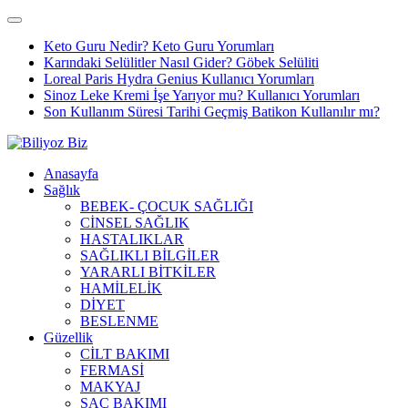
Keto Guru Nedir? Keto Guru Yorumları
Karındaki Selülitler Nasıl Gider? Göbek Selüliti
Loreal Paris Hydra Genius Kullanıcı Yorumları
Sinoz Leke Kremi İşe Yarıyor mu? Kullanıcı Yorumları
Son Kullanım Süresi Tarihi Geçmiş Batikon Kullanılır mı?
Anasayfa
Sağlık
BEBEK- ÇOCUK SAĞLIĞI
CİNSEL SAĞLIK
HASTALIKLAR
SAĞLIKLI BİLGİLER
YARARLI BİTKİLER
HAMİLELİK
DİYET
BESLENME
Güzellik
CİLT BAKIMI
FERMASİ
MAKYAJ
SAÇ BAKIMI