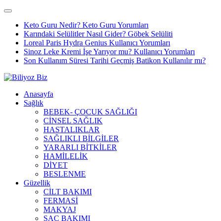
Keto Guru Nedir? Keto Guru Yorumları
Karındaki Selülitler Nasıl Gider? Göbek Selüliti
Loreal Paris Hydra Genius Kullanıcı Yorumları
Sinoz Leke Kremi İşe Yarıyor mu? Kullanıcı Yorumları
Son Kullanım Süresi Tarihi Geçmiş Batikon Kullanılır mı?
Anasayfa
Sağlık
BEBEK- ÇOCUK SAĞLIĞI
CİNSEL SAĞLIK
HASTALIKLAR
SAĞLIKLI BİLGİLER
YARARLI BİTKİLER
HAMİLELİK
DİYET
BESLENME
Güzellik
CİLT BAKIMI
FERMASİ
MAKYAJ
SAÇ BAKIMI