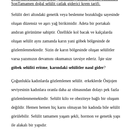
Son
Tamamen doğal selülit çatlak giderici krem tarifi.
Selülit deri altındaki genetik veya beslenme bozukluğu sayesinde
oluşan düzensiz ve aşırı yağ birikimidir. Adeta bir portakalı
andıran görünüme sahiptir. Özellikle kol bacak ve kalçalarda
oluşan selülit aynı zamanda karın yani göbek bölgesinde de
gözlemlenmektedir. Sizin de karın bölgesinde oluşan selülitler
varsa yazımızın devamını okumanızı tavsiye ederiz. İşte size
göbek selüliti eritme
,
karındaki selülitler nasıl gider
?
Çoğunlukla kadınlarda gözlemlenen selülit. erkeklerde Östjojen
seviyesinin kadınlara oranla daha az olmasından dolayı pek fazla
gözlemlenmemektedir. Selülit kilo ve obeziteye bağlı bir oluşum
değildir. Hemen hemen hiç karnı olmayan bir kadında bile selülit
görülebilir. Selülit tamamen yaşam şekli, hormon ve genetik yapı
ile alakalı bir yapıdır.