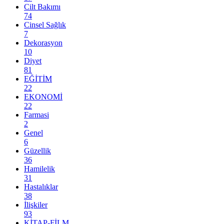
Cilt Bakımı
74
Cinsel Sağlık
7
Dekorasyon
10
Diyet
81
EĞİTİM
22
EKONOMİ
22
Farmasi
2
Genel
6
Güzellik
36
Hamilelik
31
Hastalıklar
38
İlişkiler
93
KİTAP-FİLM