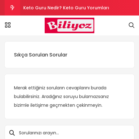
Keto Guru Nedir? Keto Guru Yorumları
Karındaki Selülitler Nasıl Gider? Göbek Selüliti
Loreal Paris Hydra Genius Kullanıcı Yorumları
Sıkça Sorulan Sorular
Sinoz Leke Kremi İşe Yarıyor mu? Kullanıcı
Yorumları
Son Kullanım Süresi Tarihi Geçmiş Batikon
Kullanılır mı?
Merak ettiğiniz soruların cevaplarını burada
bulabilirsiniz. Aradığınız soruyu bulamazsanız
bizimle iletişime geçmekten çekinmeyin.