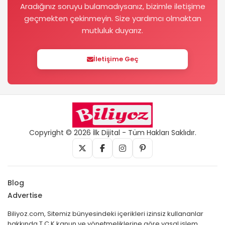
Aradığınız soruyu bulamadıysanız, bizimle iletişime
Dosya İndir
geçmekten çekinmeyin. Size yardımcı olmaktan
mutluluk duyarız.
İletişime Geç
Copyright © 2026 İlk Dijital - Tüm Hakları Saklıdır.
Blog
Advertise
Biliyoz.com, Sitemiz bünyesindeki içerikleri izinsiz kullananlar
hakkında T.C.K kanun ve yönetmeliklerine göre yasal işlem