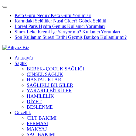
Keto Guru Nedir? Keto Guru Yorumları
Karındaki Selülitler Nasıl Gider? Göbek Selüliti
Loreal Paris Hydra Genius Kullanıcı Yorumları
Sinoz Leke Kremi İşe Yarıyor mu? Kullanıcı Yorumları
Son Kullanım Süresi Tarihi Geçmiş Batikon Kullanılır mı?
Anasayfa
Sağlık
BEBEK- ÇOCUK SAĞLIĞI
CİNSEL SAĞLIK
HASTALIKLAR
SAĞLIKLI BİLGİLER
YARARLI BİTKİLER
HAMİLELİK
DİYET
BESLENME
Güzellik
CİLT BAKIMI
FERMASİ
MAKYAJ
SAÇ BAKIMI