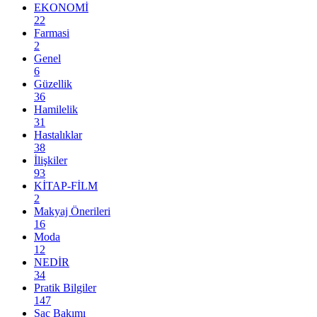
EKONOMİ
22
Farmasi
2
Genel
6
Güzellik
36
Hamilelik
31
Hastalıklar
38
İlişkiler
93
KİTAP-FİLM
2
Makyaj Önerileri
16
Moda
12
NEDİR
34
Pratik Bilgiler
147
Saç Bakımı