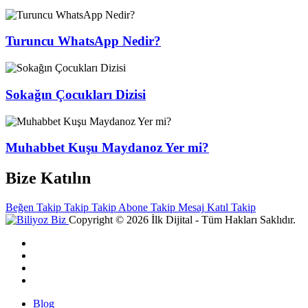
Turuncu WhatsApp Nedir?
Sokağın Çocukları Dizisi
Muhabbet Kuşu Maydanoz Yer mi?
Bize Katılın
Beğen
Takip
Takip
Takip
Abone
Takip
Mesaj
Katıl
Takip
Copyright © 2026 İlk Dijital - Tüm Hakları Saklıdır.
Blog