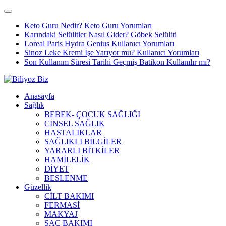
Keto Guru Nedir? Keto Guru Yorumları
Karındaki Selülitler Nasıl Gider? Göbek Selüliti
Loreal Paris Hydra Genius Kullanıcı Yorumları
Sinoz Leke Kremi İşe Yarıyor mu? Kullanıcı Yorumları
Son Kullanım Süresi Tarihi Geçmiş Batikon Kullanılır mı?
Anasayfa
Sağlık
BEBEK- ÇOCUK SAĞLIĞI
CİNSEL SAĞLIK
HASTALIKLAR
SAĞLIKLI BİLGİLER
YARARLI BİTKİLER
HAMİLELİK
DİYET
BESLENME
Güzellik
CİLT BAKIMI
FERMASİ
MAKYAJ
SAÇ BAKIMI