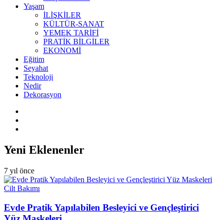
Yaşam
İLİŞKİLER
KÜLTÜR-SANAT
YEMEK TARİFİ
PRATİK BİLGİLER
EKONOMİ
Eğitim
Seyahat
Teknoloji
Nedir
Dekorasyon
Yeni Eklenenler
7 yıl önce
Cilt Bakımı
Evde Pratik Yapılabilen Besleyici ve Gençleştirici
Yüz Maskeleri