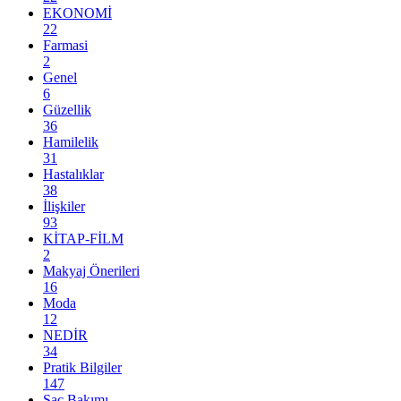
EKONOMİ
22
Farmasi
2
Genel
6
Güzellik
36
Hamilelik
31
Hastalıklar
38
İlişkiler
93
KİTAP-FİLM
2
Makyaj Önerileri
16
Moda
12
NEDİR
34
Pratik Bilgiler
147
Saç Bakımı