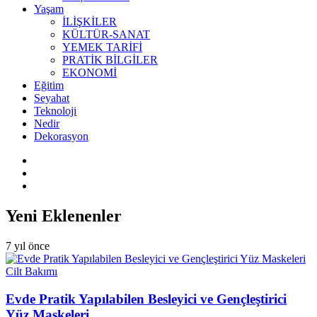
Yaşam
İLİŞKİLER
KÜLTÜR-SANAT
YEMEK TARİFİ
PRATİK BİLGİLER
EKONOMİ
Eğitim
Seyahat
Teknoloji
Nedir
Dekorasyon
Yeni Eklenenler
7 yıl önce
Cilt Bakımı
Evde Pratik Yapılabilen Besleyici ve Gençleştirici
Yüz Maskeleri