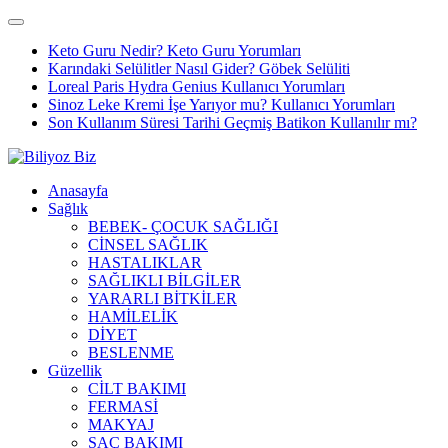
Keto Guru Nedir? Keto Guru Yorumları
Karındaki Selülitler Nasıl Gider? Göbek Selüliti
Loreal Paris Hydra Genius Kullanıcı Yorumları
Sinoz Leke Kremi İşe Yarıyor mu? Kullanıcı Yorumları
Son Kullanım Süresi Tarihi Geçmiş Batikon Kullanılır mı?
Anasayfa
Sağlık
BEBEK- ÇOCUK SAĞLIĞI
CİNSEL SAĞLIK
HASTALIKLAR
SAĞLIKLI BİLGİLER
YARARLI BİTKİLER
HAMİLELİK
DİYET
BESLENME
Güzellik
CİLT BAKIMI
FERMASİ
MAKYAJ
SAÇ BAKIMI