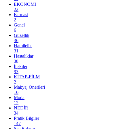
EKONOMİ
22
Farmasi
2
Genel
6
Güzellik
36
Hamilelik
31
Hastalıklar
38
İlişkiler
93
KİTAP-FİLM
2
Makyaj Önerileri
16
Moda
12
NEDİR
34
Pratik Bilgiler
147
Saç Bakımı