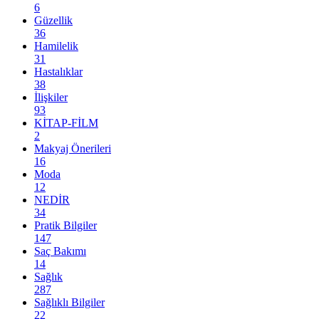
6
Güzellik
36
Hamilelik
31
Hastalıklar
38
İlişkiler
93
KİTAP-FİLM
2
Makyaj Önerileri
16
Moda
12
NEDİR
34
Pratik Bilgiler
147
Saç Bakımı
14
Sağlık
287
Sağlıklı Bilgiler
22