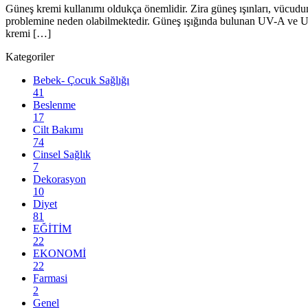
Güneş kremi kullanımı oldukça önemlidir. Zira güneş ışınları, vücudumuz
problemine neden olabilmektedir. Güneş ışığında bulunan UV-A ve UV
kremi […]
Kategoriler
Bebek- Çocuk Sağlığı
41
Beslenme
17
Cilt Bakımı
74
Cinsel Sağlık
7
Dekorasyon
10
Diyet
81
EĞİTİM
22
EKONOMİ
22
Farmasi
2
Genel