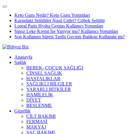
Keto Guru Nedir? Keto Guru Yorumları
Karındaki Selülitler Nasıl Gider? Göbek Selüliti
Loreal Paris Hydra Genius Kullanıcı Yorumları
Sinoz Leke Kremi İşe Yarıyor mu? Kullanıcı Yorumları
Son Kullanım Süresi Tarihi Geçmiş Batikon Kullanılır mı?
Anasayfa
Sağlık
BEBEK- ÇOCUK SAĞLIĞI
CİNSEL SAĞLIK
HASTALIKLAR
SAĞLIKLI BİLGİLER
YARARLI BİTKİLER
HAMİLELİK
DİYET
BESLENME
Güzellik
CİLT BAKIMI
FERMASİ
MAKYAJ
SAÇ BAKIMI