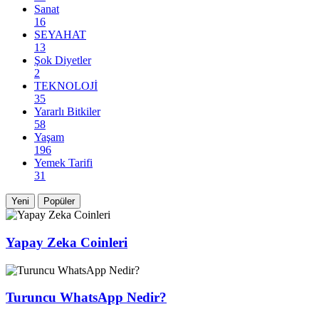
Sanat
16
SEYAHAT
13
Şok Diyetler
2
TEKNOLOJİ
35
Yararlı Bitkiler
58
Yaşam
196
Yemek Tarifi
31
Yeni
Popüler
Yapay Zeka Coinleri
Turuncu WhatsApp Nedir?