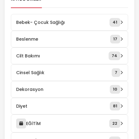
sorunudur. Miyop olan insanlar uzaktaki
nesneleri tam olarak göremez ancak
yakındaki nesneleri tam olarak
Bebek- Çocuk Sağlığı
41
görebilirler. Miyop rahatsızlığı daha […]
Beslenme
17
Cilt Bakımı
74
Cinsel Sağlık
7
Dekorasyon
10
Diyet
81
EĞİTİM
22