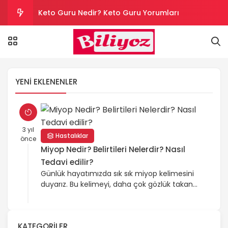
Keto Guru Nedir? Keto Guru Yorumları
Karındaki Selülitler Nasıl Gider? Göbek Selüliti
Loreal Paris Hydra Genius Kullanıcı Yorumları
YENI EKLENENLER
Sinoz Leke Kremi İşe Yarıyor mu? Kullanıcı
Yorumları
Son Kullanım Süresi Tarihi Geçmiş Batikon
3 yıl
Hastalıklar
önce
Kullanılır mı?
Miyop Nedir? Belirtileri Nelerdir? Nasıl
Tedavi edilir?
Günlük hayatımızda sık sık miyop kelimesini
duyarız. Bu kelimeyi, daha çok gözlük takan
kişiler söyler bizlere. Peki, miyop nedir,
miyobun belirtileri nelerdir? Tedavisi
yöntemleri nelerdir gibi sorular en çok merak
KATEGORILER
edilen sorulardır. Miyop Nedir? Evet bu bir göz