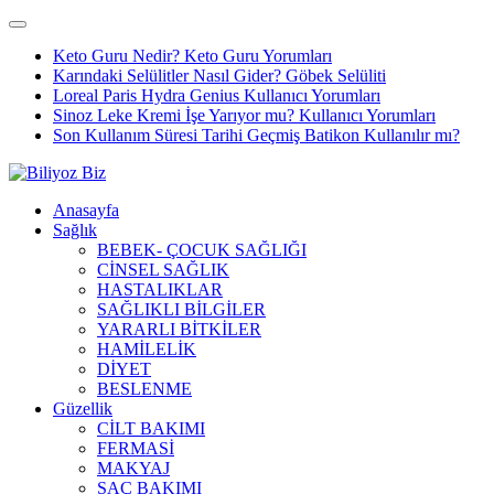
Keto Guru Nedir? Keto Guru Yorumları
Karındaki Selülitler Nasıl Gider? Göbek Selüliti
Loreal Paris Hydra Genius Kullanıcı Yorumları
Sinoz Leke Kremi İşe Yarıyor mu? Kullanıcı Yorumları
Son Kullanım Süresi Tarihi Geçmiş Batikon Kullanılır mı?
Anasayfa
Sağlık
BEBEK- ÇOCUK SAĞLIĞI
CİNSEL SAĞLIK
HASTALIKLAR
SAĞLIKLI BİLGİLER
YARARLI BİTKİLER
HAMİLELİK
DİYET
BESLENME
Güzellik
CİLT BAKIMI
FERMASİ
MAKYAJ
SAÇ BAKIMI