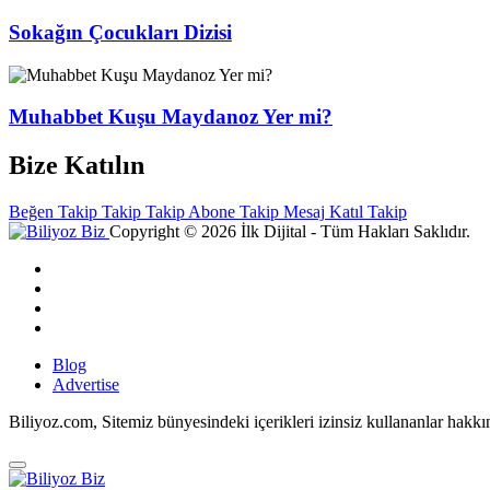
Sokağın Çocukları Dizisi
Muhabbet Kuşu Maydanoz Yer mi?
Bize Katılın
Beğen
Takip
Takip
Takip
Abone
Takip
Mesaj
Katıl
Takip
Copyright © 2026 İlk Dijital - Tüm Hakları Saklıdır.
Blog
Advertise
Biliyoz.com, Sitemiz bünyesindeki içerikleri izinsiz kullananlar hakk