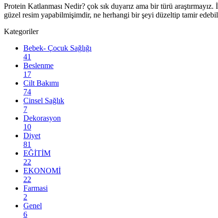
Protein Katlanması Nedir? çok sık duyarız ama bir türü araştırmayız.
güzel resim yapabilmişimdir, ne herhangi bir şeyi düzeltip tamir ede
Kategoriler
Bebek- Çocuk Sağlığı
41
Beslenme
17
Cilt Bakımı
74
Cinsel Sağlık
7
Dekorasyon
10
Diyet
81
EĞİTİM
22
EKONOMİ
22
Farmasi
2
Genel
6