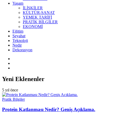
Yaşam
İLİŞKİLER
KÜLTÜR-SANAT
YEMEK TARİFİ
PRATİK BİLGİLER
EKONOMİ
Eğitim
Seyahat
Teknoloji
Nedir
Dekorasyon
Yeni Eklenenler
5 yıl önce
Pratik Bilgiler
Protein Katlanması Nedir? Geniş Açıklama.