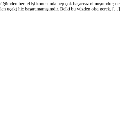
üklüğümden beri el işi konusunda hep çok başarısız olmuşumdur; ne
bilen uçak) hiç başaramamışımdır. Belki bu yüzden olsa gerek, […]