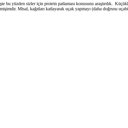
 İşte bu yüzden sizler için protein patlaması konusunu araştırdık. Küç
bilmişimdir. Misal, kağıtları katlayarak uçak yapmayı (daha doğrusu uça