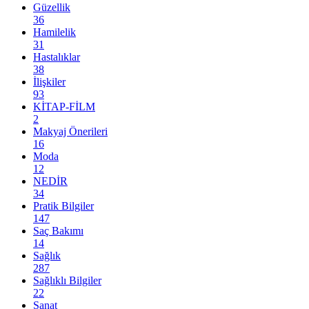
Güzellik
36
Hamilelik
31
Hastalıklar
38
İlişkiler
93
KİTAP-FİLM
2
Makyaj Önerileri
16
Moda
12
NEDİR
34
Pratik Bilgiler
147
Saç Bakımı
14
Sağlık
287
Sağlıklı Bilgiler
22
Sanat