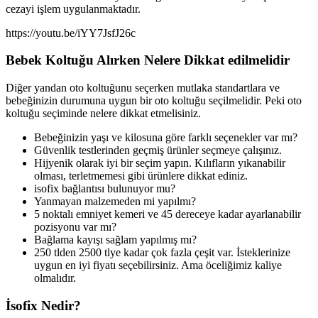
cezayi işlem uygulanmaktadır.
https://youtu.be/iYY7JsfJ26c
Bebek Koltuğu Alırken Nelere Dikkat edilmelidir
Diğer yandan oto koltuğunu seçerken mutlaka standartlara ve
bebeğinizin durumuna uygun bir oto koltuğu seçilmelidir. Peki oto
koltuğu seçiminde nelere dikkat etmelisiniz.
Bebeğinizin yaşı ve kilosuna göre farklı seçenekler var mı?
Güvenlik testlerinden geçmiş ürünler seçmeye çalışınız.
Hijyenik olarak iyi bir seçim yapın. Kılıfların yıkanabilir
olması, terletmemesi gibi ürünlere dikkat ediniz.
isofix bağlantısı bulunuyor mu?
Yanmayan malzemeden mi yapılmı?
5 noktalı emniyet kemeri ve 45 dereceye kadar ayarlanabilir
pozisyonu var mı?
Bağlama kayışı sağlam yapılmış mı?
250 tlden 2500 tlye kadar çok fazla çeşit var. İsteklerinize
uygun en iyi fiyatı seçebilirsiniz. Ama öceliğimiz kaliye
olmalıdır.
İsofix Nedir?