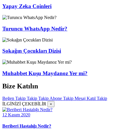
Yapay Zeka Coinleri
Turuncu WhatsApp Nedir?
Sokağın Çocukları Dizisi
Muhabbet Kuşu Maydanoz Yer mi?
Bize Katılın
Beğen
Takip
Takip
Takip
Abone
Takip
Mesaj
Katıl
Takip
İLGİNİZİ ÇEKEBİLİR
×
12 Kasım 2020
Beriberi Hastalığı Nedir?