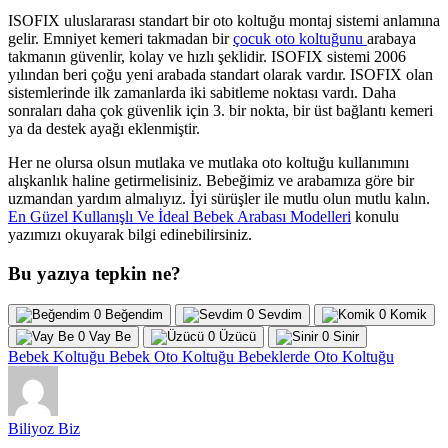
ISOFIX uluslararası standart bir oto koltuğu montaj sistemi anlamına
gelir. Emniyet kemeri takmadan bir
çocuk oto koltuğunu
arabaya
takmanın güvenlir, kolay ve hızlı şeklidir. ISOFIX sistemi 2006
yılından beri çoğu yeni arabada standart olarak vardır. ISOFIX olan
sistemlerinde ilk zamanlarda iki sabitleme noktası vardı. Daha
sonraları daha çok güvenlik için 3. bir nokta, bir üst bağlantı kemeri
ya da destek ayağı eklenmiştir.
Her ne olursa olsun mutlaka ve mutlaka oto koltuğu kullanımını
alışkanlık haline getirmelisiniz. Bebeğimiz ve arabamıza göre bir
uzmandan yardım almalıyız. İyi sürüşler ile mutlu olun mutlu kalın.
En Güzel Kullanışlı Ve İdeal Bebek Arabası Modelleri
konulu
yazımızı okuyarak bilgi edinebilirsiniz.
Bu yazıya tepkin ne?
0
Beğendim
0
Sevdim
0
Komik
0
Vay Be
0
Üzücü
0
Sinir
Bebek Koltuğu
Bebek Oto Koltuğu
Bebeklerde Oto Koltuğu
Biliyoz Biz