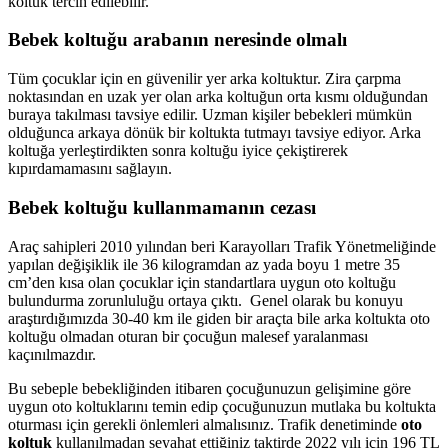
koltuk tercih edilebilir.
Bebek koltuğu arabanın neresinde olmalı
Tüm çocuklar için en güvenilir yer arka koltuktur. Zira çarpma
noktasından en uzak yer olan arka koltuğun orta kısmı olduğundan
buraya takılması tavsiye edilir. Uzman kişiler bebekleri mümkün
olduğunca arkaya dönük bir koltukta tutmayı tavsiye ediyor. Arka
koltuğa yerleştirdikten sonra koltuğu iyice çekiştirerek
kıpırdamamasını sağlayın.
Bebek koltuğu kullanmamanın cezası
Araç sahipleri 2010 yılından beri Karayolları Trafik Yönetmeliğinde
yapılan değişiklik ile 36 kilogramdan az yada boyu 1 metre 35
cm’den kısa olan çocuklar için standartlara uygun oto koltuğu
bulundurma zorunluluğu ortaya çıktı. Genel olarak bu konuyu
araştırdığımızda 30-40 km ile giden bir araçta bile arka koltukta oto
koltuğu olmadan oturan bir çocuğun malesef yaralanması
kaçınılmazdır.
Bu sebeple bebekliğinden itibaren çocuğunuzun gelişimine göre
uygun oto koltuklarını temin edip çocuğunuzun mutlaka bu koltukta
oturması için gerekli önlemleri almalısınız. Trafik denetiminde
oto
koltuk
kullanılmadan seyahat ettiğiniz taktirde 2022 yılı için 196 TL