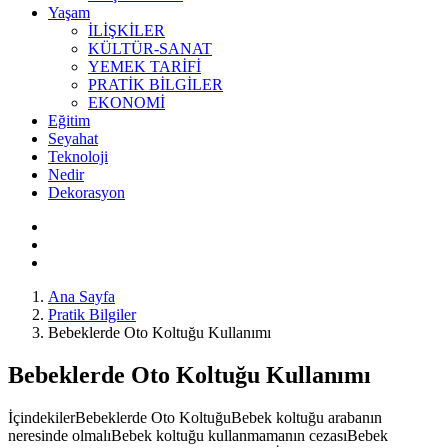
Yaşam
İLİŞKİLER
KÜLTÜR-SANAT
YEMEK TARİFİ
PRATİK BİLGİLER
EKONOMİ
Eğitim
Seyahat
Teknoloji
Nedir
Dekorasyon
Ana Sayfa
Pratik Bilgiler
Bebeklerde Oto Koltuğu Kullanımı
Bebeklerde Oto Koltuğu Kullanımı
İçindekilerBebeklerde Oto KoltuğuBebek koltuğu arabanın
neresinde olmalıBebek koltuğu kullanmamanın cezasıBebek