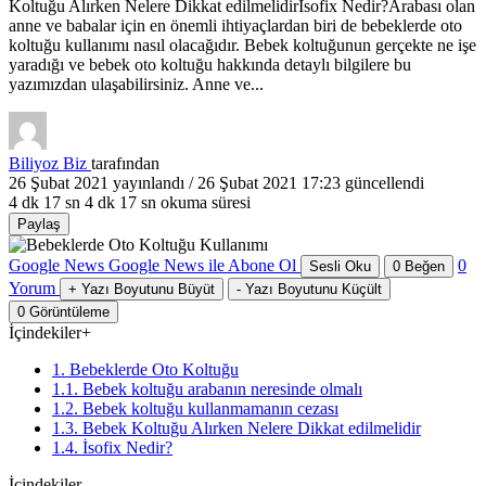
Koltuğu Alırken Nelere Dikkat edilmelidirİsofix Nedir?Arabası olan
anne ve babalar için en önemli ihtiyaçlardan biri de bebeklerde oto
koltuğu kullanımı nasıl olacağıdır. Bebek koltuğunun gerçekte ne işe
yaradığı ve bebek oto koltuğu hakkında detaylı bilgilere bu
yazımızdan ulaşabilirsiniz. Anne ve...
Biliyoz Biz
tarafından
26 Şubat 2021
yayınlandı /
26 Şubat 2021 17:23
güncellendi
4 dk 17 sn
4 dk 17 sn okuma süresi
Paylaş
Google News
Google News ile Abone Ol
0
Sesli Oku
0
Beğen
Yorum
+
Yazı Boyutunu Büyüt
-
Yazı Boyutunu Küçült
0
Görüntüleme
İçindekiler
+
1. Bebeklerde Oto Koltuğu
1.1. Bebek koltuğu arabanın neresinde olmalı
1.2. Bebek koltuğu kullanmamanın cezası
1.3. Bebek Koltuğu Alırken Nelere Dikkat edilmelidir
1.4. İsofix Nedir?
İçindekiler