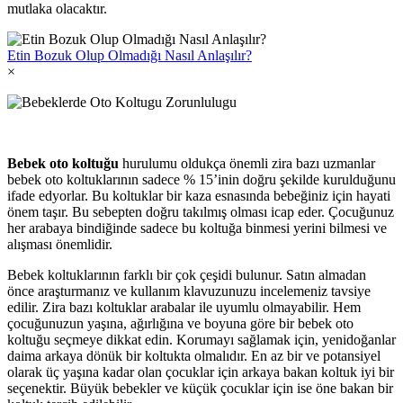
mutlaka olacaktır.
Etin Bozuk Olup Olmadığı Nasıl Anlaşılır?
×
Bebek oto koltuğu
hurulumu oldukça önemli zira bazı uzmanlar
bebek oto koltuklarının sadece % 15’inin doğru şekilde kurulduğunu
ifade edyorlar. Bu koltuklar bir kaza esnasında bebeğiniz için hayati
önem taşır. Bu sebepten doğru takılmış olması icap eder. Çocuğunuz
her arabaya bindiğinde sadece bu koltuğa binmesi yerini bilmesi ve
alışması önemlidir.
Bebek koltuklarının farklı bir çok çeşidi bulunur. Satın almadan
önce araşturmanız ve kullanım klavuzunuzu incelemeniz tavsiye
edilir. Zira bazı koltuklar arabalar ile uyumlu olmayabilir. Hem
çocuğunuzun yaşına, ağırlığına ve boyuna göre bir bebek oto
koltuğu seçmeye dikkat edin. Korumayı sağlamak için, yenidoğanlar
daima arkaya dönük bir koltukta olmalıdır. En az bir ve potansiyel
olarak üç yaşına kadar olan çocuklar için arkaya bakan koltuk iyi bir
seçenektir. Büyük bebekler ve küçük çocuklar için ise öne bakan bir