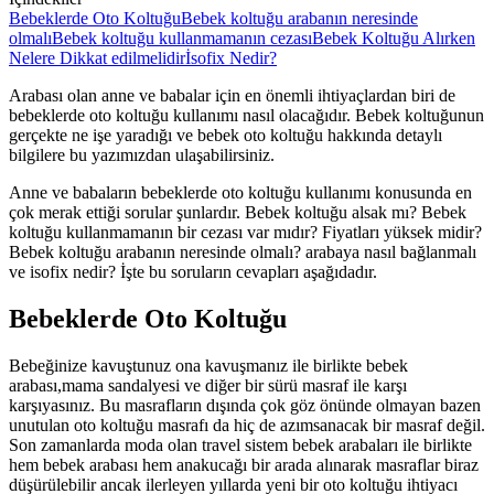
Bebeklerde Oto Koltuğu
Bebek koltuğu arabanın neresinde
olmalı
Bebek koltuğu kullanmamanın cezası
Bebek Koltuğu Alırken
Nelere Dikkat edilmelidir
İsofix Nedir?
Arabası olan anne ve babalar için en önemli ihtiyaçlardan biri de
bebeklerde oto koltuğu kullanımı nasıl olacağıdır. Bebek koltuğunun
gerçekte ne işe yaradığı ve bebek oto koltuğu hakkında detaylı
bilgilere bu yazımızdan ulaşabilirsiniz.
Anne ve babaların bebeklerde oto koltuğu kullanımı konusunda en
çok merak ettiği sorular şunlardır. Bebek koltuğu alsak mı? Bebek
koltuğu kullanmamanın bir cezası var mıdır? Fiyatları yüksek midir?
Bebek koltuğu arabanın neresinde olmalı? arabaya nasıl bağlanmalı
ve isofix nedir? İşte bu soruların cevapları aşağıdadır.
Bebeklerde Oto Koltuğu
Bebeğinize kavuştunuz ona kavuşmanız ile birlikte bebek
arabası,mama sandalyesi ve diğer bir sürü masraf ile karşı
karşıyasınız. Bu masrafların dışında çok göz önünde olmayan bazen
unutulan oto koltuğu masrafı da hiç de azımsanacak bir masraf değil.
Son zamanlarda moda olan travel sistem bebek arabaları ile birlikte
hem bebek arabası hem anakucağı bir arada alınarak masraflar biraz
düşürülebilir ancak ilerleyen yıllarda yeni bir oto koltuğu ihtiyacı