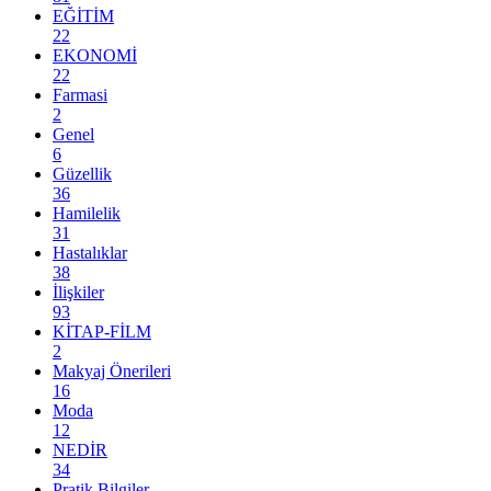
EĞİTİM
22
EKONOMİ
22
Farmasi
2
Genel
6
Güzellik
36
Hamilelik
31
Hastalıklar
38
İlişkiler
93
KİTAP-FİLM
2
Makyaj Önerileri
16
Moda
12
NEDİR
34
Pratik Bilgiler