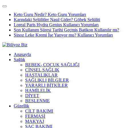
Keto Guru Nedir? Keto Guru Yorumları
Karındaki Selülitler Nasıl Gider? Göbek Selüliti
Loreal Paris Hydra Genius Kullanıcı Yorumları
Son Kullanım Süresi Tarihi Geçmiş Batikon Kullanılır mı?
Sinoz Leke Kremi İşe Yarıyor mu? Kullanıcı Yorumları
Anasayfa
Sağlık
BEBEK- ÇOCUK SAĞLIĞI
CİNSEL SAĞLIK
HASTALIKLAR
SAĞLIKLI BİLGİLER
YARARLI BİTKİLER
HAMİLELİK
DİYET
BESLENME
Güzellik
CİLT BAKIMI
FERMASİ
MAKYAJ
SAÇ BAKIMI