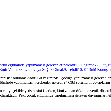
ocuk eğitiminde yapılmaması gerekenler nelerdir?
1. Bağırmak
2. Duygu
 Emir Vermek
8. Uzak veya Soğuk Olmak
9. Tehdit
10. Küfürlü Konuşm
vranışlar bulunmaktadır. Bu yazımızda “çocuğa yapılmaması gerekenler 
itiminde yapılmaması gerekenler nelerdir?” Gibi sorunların cevaplarını bi
n iyi şekilde yetişmesini isterken, kimi zaman öfkesine yenik düşerek 
 olmaktadır. Peki çocuk eğitiminde yapılmaması gereken davranışlar nele