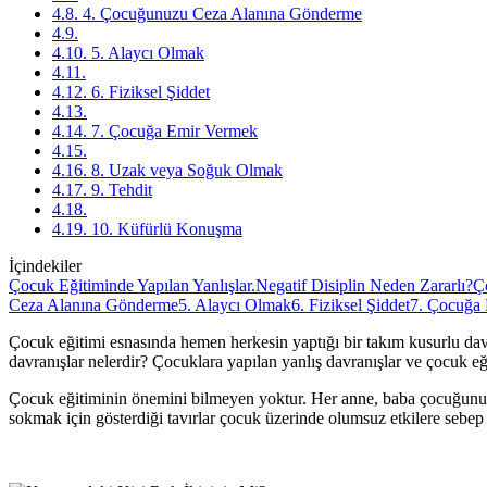
4.8. 4. Çocuğunuzu Ceza Alanına Gönderme
4.9.
4.10. 5. Alaycı Olmak
4.11.
4.12. 6. Fiziksel Şiddet
4.13.
4.14. 7. Çocuğa Emir Vermek
4.15.
4.16. 8. Uzak veya Soğuk Olmak
4.17. 9. Tehdit
4.18.
4.19. 10. Küfürlü Konuşma
İçindekiler
Çocuk Eğitiminde Yapılan Yanlışlar.
Negatif Disiplin Neden Zararlı?
Ç
Ceza Alanına Gönderme
5. Alaycı Olmak
6. Fiziksel Şiddet
7. Çocuğa
Çocuk eğitimi esnasında hemen herkesin yaptığı bir takım kusurlu da
davranışlar nelerdir? Çocuklara yapılan yanlış davranışlar ve çocuk eğ
Çocuk eğitiminin önemini bilmeyen yoktur. Her anne, baba çocuğunun e
sokmak için gösterdiği tavırlar çocuk üzerinde olumsuz etkilere sebep