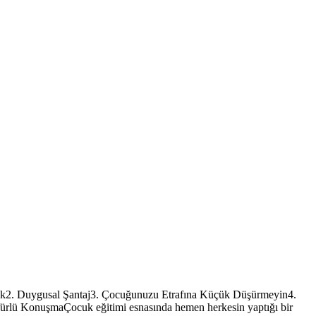
rmak2. Duygusal Şantaj3. Çocuğunuzu Etrafına Küçük Düşürmeyin4.
lü KonuşmaÇocuk eğitimi esnasında hemen herkesin yaptığı bir