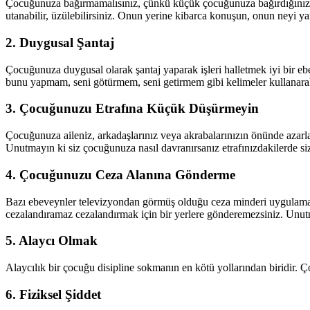
Çocuğunuza bağırmamalısınız, çünkü küçük çocuğunuza bağırdığınızda,
utanabilir, üzülebilirsiniz. Onun yerine kibarca konuşun, onun neyi ya
2. Duygusal Şantaj
Çocuğunuza duygusal olarak şantaj yaparak işleri halletmek iyi bir e
bunu yapmam, seni götürmem, seni getirmem gibi kelimeler kullanarak
3. Çocuğunuzu Etrafına Küçük Düşürmeyin
Çocuğunuza aileniz, arkadaşlarınız veya akrabalarınızın önünde azarl
Unutmayın ki siz çocuğunuza nasıl davranırsanız etrafınızdakilerde s
4. Çocuğunuzu Ceza Alanına Gönderme
Bazı ebeveynler televizyondan görmüş olduğu ceza minderi uygulaması
cezalandıramaz cezalandırmak için bir yerlere gönderemezsiniz. Unutma
5. Alaycı Olmak
Alaycılık bir çocuğu disipline sokmanın en kötü yollarından biridir. Ç
6. Fiziksel Şiddet