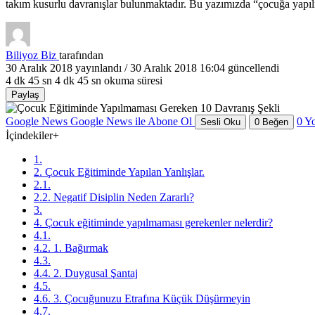
takım kusurlu davranışlar bulunmaktadır. Bu yazımızda “çocuğa yapıl
Biliyoz Biz
tarafından
30 Aralık 2018
yayınlandı /
30 Aralık 2018 16:04
güncellendi
4 dk 45 sn
4 dk 45 sn okuma süresi
Paylaş
Google News
Google News ile Abone Ol
0
Y
Sesli Oku
0
Beğen
İçindekiler
+
1.
2. Çocuk Eğitiminde Yapılan Yanlışlar.
2.1.
2.2. Negatif Disiplin Neden Zararlı?
3.
4. Çocuk eğitiminde yapılmaması gerekenler nelerdir?
4.1.
4.2. 1. Bağırmak
4.3.
4.4. 2. Duygusal Şantaj
4.5.
4.6. 3. Çocuğunuzu Etrafına Küçük Düşürmeyin
4.7.