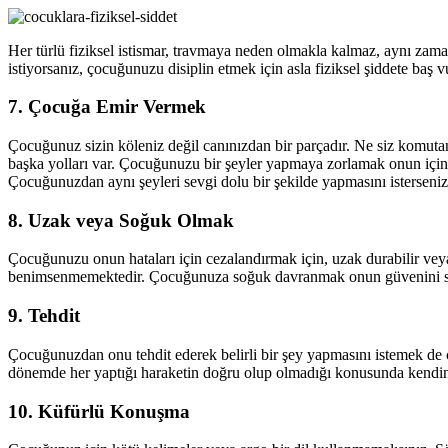
Her türlü fiziksel istismar, travmaya neden olmakla kalmaz, aynı zam
istiyorsanız, çocuğunuzu disiplin etmek için asla fiziksel şiddete baş v
7. Çocuğa Emir Vermek
Çocuğunuz sizin köleniz değil canınızdan bir parçadır. Ne siz komutan
başka yolları var. Çocuğunuzu bir şeyler yapmaya zorlamak onun için k
Çocuğunuzdan aynı şeyleri sevgi dolu bir şekilde yapmasını isterseniz 
8. Uzak veya Soğuk Olmak
Çocuğunuzu onun hataları için cezalandırmak için, uzak durabilir veya
benimsenmemektedir. Çocuğunuza soğuk davranmak onun güvenini sars
9. Tehdit
Çocuğunuzdan onu tehdit ederek belirli bir şey yapmasını istemek de
dönemde her yaptığı haraketin doğru olup olmadığı konusunda kendine
10. Küfürlü Konuşma