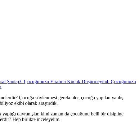
sal Şantaj
3. Çocuğunuzu Etrafına Küçük Düşürmeyin
4. Çocuğunuzu
a
nelerdir? Çocuğa söylenmesi gerekenler, çocuğa yapılan yanlış
liyoz ekibi olarak araştırdık.
yaptığı davranışlar, kimi zaman da çocuğunu belli bir disipline
rdir? Hep birlikte inceleyelim.