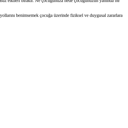
lumsuz etkileri bırakır. Ne çocuğunuza nede çocuğunuzun yanında bir
 yollarını benimsemek çocuğa üzerinde fiziksel ve duygusal zararlara