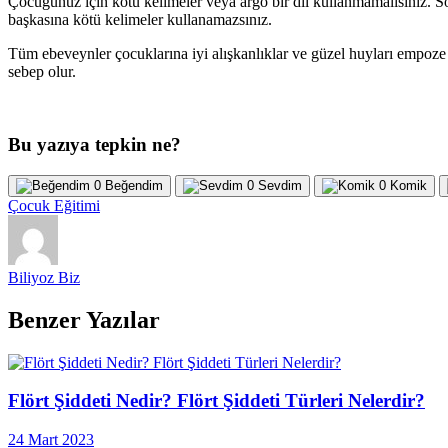
Çocuğunuz için kötü kelimeler veya argo bir dil kullanmamalısınız. Sö
başkasına kötü kelimeler kullanamazsınız.
Tüm ebeveynler çocuklarına iyi alışkanlıklar ve güzel huyları empoze 
sebep olur.
Bu yazıya tepkin ne?
0
Beğendim
0
Sevdim
0
Komik
Çocuk Eğitimi
Biliyoz Biz
Benzer Yazılar
Flört Şiddeti Nedir? Flört Şiddeti Türleri Nelerdir?
24 Mart 2023