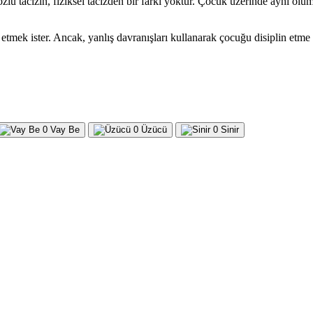
zlü tacizin, fiziksel tacizden bir farkı yoktur. Çocuk üzerinde aynı o
etmek ister. Ancak, yanlış davranışları kullanarak çocuğu disiplin etme
0
Vay Be
0
Üzücü
0
Sinir