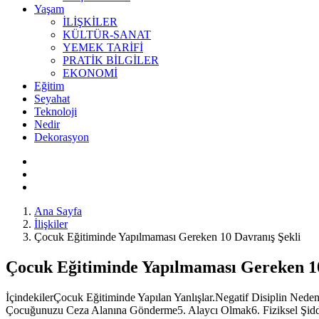
Yaşam
İLİŞKİLER
KÜLTÜR-SANAT
YEMEK TARİFİ
PRATİK BİLGİLER
EKONOMİ
Eğitim
Seyahat
Teknoloji
Nedir
Dekorasyon
Ana Sayfa
İlişkiler
Çocuk Eğitiminde Yapılmaması Gereken 10 Davranış Şekli
Çocuk Eğitiminde Yapılmaması Gereken 10
İçindekilerÇocuk Eğitiminde Yapılan Yanlışlar.Negatif Disiplin Ne
Çocuğunuzu Ceza Alanına Gönderme5. Alaycı Olmak6. Fiziksel Şidd