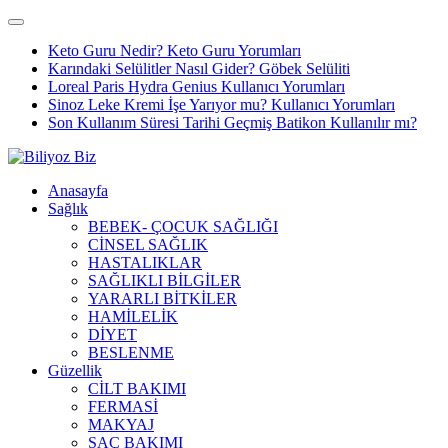
Keto Guru Nedir? Keto Guru Yorumları
Karındaki Selülitler Nasıl Gider? Göbek Selüliti
Loreal Paris Hydra Genius Kullanıcı Yorumları
Sinoz Leke Kremi İşe Yarıyor mu? Kullanıcı Yorumları
Son Kullanım Süresi Tarihi Geçmiş Batikon Kullanılır mı?
Anasayfa
Sağlık
BEBEK- ÇOCUK SAĞLIĞI
CİNSEL SAĞLIK
HASTALIKLAR
SAĞLIKLI BİLGİLER
YARARLI BİTKİLER
HAMİLELİK
DİYET
BESLENME
Güzellik
CİLT BAKIMI
FERMASİ
MAKYAJ
SAÇ BAKIMI