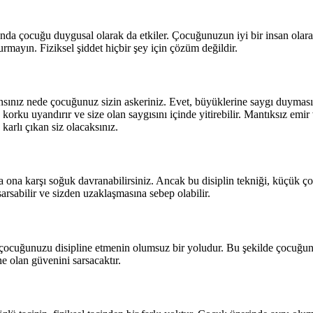
anda çocuğu duygusal olarak da etkiler. Çocuğunuzun iyi bir insan olar
urmayın. Fiziksel şiddet hiçbir şey için çözüm değildir.
sınız nede çocuğunuz sizin askeriniz. Evet, büyüklerine saygı duymasını
orku uyandırır ve size olan saygısını içinde yitirebilir. Mantıksız emi
karlı çıkan siz olacaksınız.
 ona karşı soğuk davranabilirsiniz. Ancak bu disiplin tekniği, küçük ço
abilir ve sizden uzaklaşmasına sebep olabilir.
 çocuğunuzu disipline etmenin olumsuz bir yoludur. Bu şekilde çocuğun
 olan güvenini sarsacaktır.