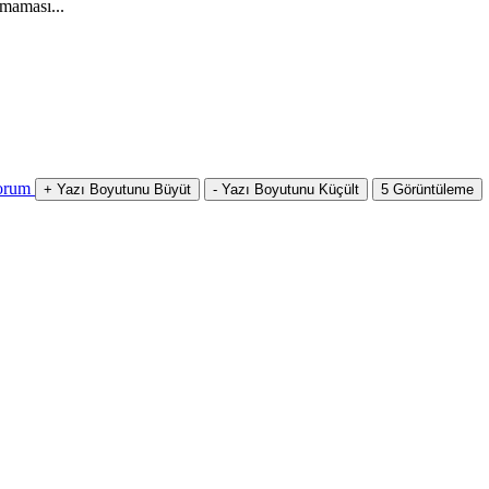
maması...
orum
+
Yazı Boyutunu Büyüt
-
Yazı Boyutunu Küçült
5
Görüntüleme