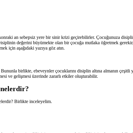
sonraki an sebepsiz yere bir sinir krizi geçirebilirler. Çocuğunuza dis
 Disiplinin değerini büyümekte olan bir çocuğa mutlaka öğretmek gereki
mek için aşağıdaki yazıya göz atın.
ununla birlikte, ebeveynler çocuklarını disiplin altına almanın çeşitli y
i ve gelişmesi üzerinde zararlı etkiler oluşturabilir.
nelerdir?
erdir? Birlikte inceleyelim.