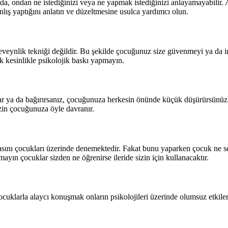
 ondan ne istediğinizi veya ne yapmak istediğinizi anlayamayabilir. A
nlış yaptığını anlatın ve düzeltmesine usulca yardımcı olun.
beveynlik tekniği değildir. Bu şekilde çocuğunuz size güvenmeyi ya da i
 kesinlikle psikolojik baskı yapmayın.
ar ya da bağırırsanız, çocuğunuza herkesin önünde küçük düşürürsünüz. 
izin çocuğunuza öyle davranır.
nı çocukları üzerinde denemektedir. Fakat bunu yaparken çocuk ne sebe
yın çocuklar sizden ne öğrenirse ileride sizin için kullanacaktır.
ocuklarla alaycı konuşmak onların psikolojileri üzerinde olumsuz etkiler