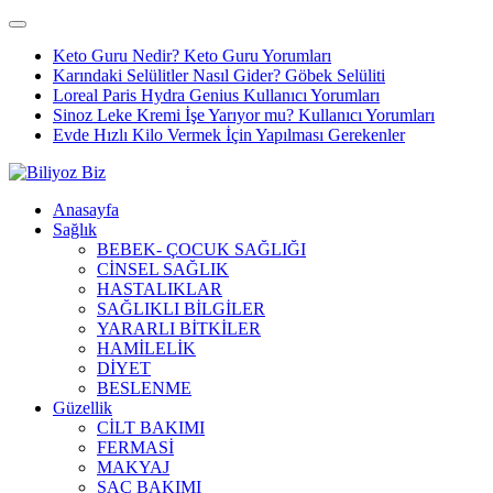
Keto Guru Nedir? Keto Guru Yorumları
Karındaki Selülitler Nasıl Gider? Göbek Selüliti
Loreal Paris Hydra Genius Kullanıcı Yorumları
Sinoz Leke Kremi İşe Yarıyor mu? Kullanıcı Yorumları
Evde Hızlı Kilo Vermek İçin Yapılması Gerekenler
Anasayfa
Sağlık
BEBEK- ÇOCUK SAĞLIĞI
CİNSEL SAĞLIK
HASTALIKLAR
SAĞLIKLI BİLGİLER
YARARLI BİTKİLER
HAMİLELİK
DİYET
BESLENME
Güzellik
CİLT BAKIMI
FERMASİ
MAKYAJ
SAÇ BAKIMI