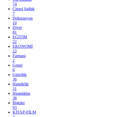
74
Cinsel Sağlık
7
Dekorasyon
10
Diyet
81
EĞİTİM
22
EKONOMİ
22
Farmasi
2
Genel
6
Güzellik
36
Hamilelik
31
Hastalıklar
38
İlişkiler
93
KİTAP-FİLM
2