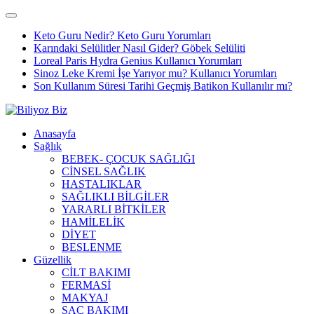
Keto Guru Nedir? Keto Guru Yorumları
Karındaki Selülitler Nasıl Gider? Göbek Selüliti
Loreal Paris Hydra Genius Kullanıcı Yorumları
Sinoz Leke Kremi İşe Yarıyor mu? Kullanıcı Yorumları
Son Kullanım Süresi Tarihi Geçmiş Batikon Kullanılır mı?
Anasayfa
Sağlık
BEBEK- ÇOCUK SAĞLIĞI
CİNSEL SAĞLIK
HASTALIKLAR
SAĞLIKLI BİLGİLER
YARARLI BİTKİLER
HAMİLELİK
DİYET
BESLENME
Güzellik
CİLT BAKIMI
FERMASİ
MAKYAJ
SAÇ BAKIMI