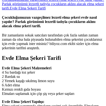
Parlak görünümü lezzetli tadıyla çocukların aklını alacak elma şekeri
tarifi.
Evde Elma Şekeri Tarifi
Çocukluğumuzun vazgeçilmez lezzeti elma şekeri evde nasıl
yapılır? Parlak görünümü lezzetli tadıyla çocukların aklını
alacak elma şekeri tarifi.
Bir zamanların sokak satıcıları tarafından çok fazla satılan zaman
zaman da olsa hala piyasada bulunabilen elma şekerini çocuklarınız
için evde yapmak ister misiniz? biliyoz.com ekibi sizler için elma
şekerinin tarifini araştırdı.
Evde Elma Şekeri Tarifi
Evde Elma Şekeri Malzemeleri
4 Su bardağı toz şeker
2 Bardak su
2 Yemek kaşığı sıkılmış limon suyu
6 Adet elma
Kırmızı renkli gıda boyası
Elmaları saplamak için çöp şiş veya şeker sapları
Evde Elma Şekeri Yapılışı:
Elma şekeri yapımında elmaların seçimi çok önemlidir. Elmaların