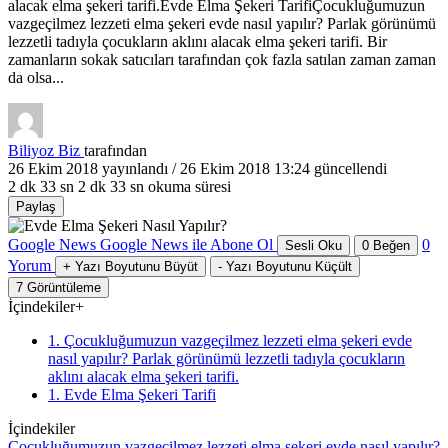
alacak elma şekeri tarifi.Evde Elma Şekeri TarifiÇocukluğumuzun
vazgeçilmez lezzeti elma şekeri evde nasıl yapılır? Parlak görünümü
lezzetli tadıyla çocukların aklını alacak elma şekeri tarifi. Bir
zamanların sokak satıcıları tarafından çok fazla satılan zaman zaman
da olsa...
Biliyoz Biz
tarafından
26 Ekim 2018
yayınlandı /
26 Ekim 2018 13:24
güncellendi
2 dk 33 sn
2 dk 33 sn okuma süresi
Paylaş
Google News
Google News ile Abone Ol
0
Sesli Oku
0
Beğen
Yorum
+
Yazı Boyutunu Büyüt
-
Yazı Boyutunu Küçült
7
Görüntüleme
İçindekiler
+
1. Çocukluğumuzun vazgeçilmez lezzeti elma şekeri evde
nasıl yapılır? Parlak görünümü lezzetli tadıyla çocukların
aklını alacak elma şekeri tarifi.
1. Evde Elma Şekeri Tarifi
İçindekiler
Çocukluğumuzun vazgeçilmez lezzeti elma şekeri evde nasıl yapılır?