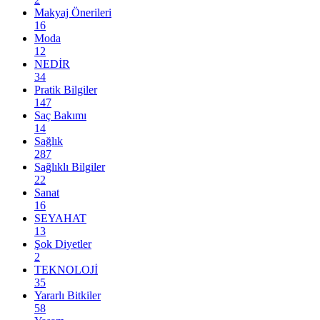
Makyaj Önerileri
16
Moda
12
NEDİR
34
Pratik Bilgiler
147
Saç Bakımı
14
Sağlık
287
Sağlıklı Bilgiler
22
Sanat
16
SEYAHAT
13
Şok Diyetler
2
TEKNOLOJİ
35
Yararlı Bitkiler
58