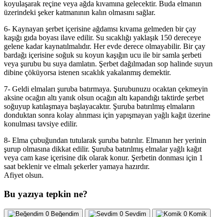
koyulaşarak reçine veya ağda kıvamına gelecektir. Buda elmanın
üzerindeki şeker katmanının kalın olmasını sağlar.
6- Kaynayan şerbet içerisine ağdamsı kıvama gelmeden bir çay
kaşığı gıda boyası ilave edilir. Su sıcaklığı yaklaşık 150 dereceye
gelene kadar kaynatılmalıdır. Her evde derece olmayabilir. Bir çay
bardağı içerisine soğuk su koyun kaşığın ucu ile bir samla şerbeti
veya şurubu bu suya damlatın. Şerbet dağılmadan sop halinde suyun
dibine çöküyorsa istenen sıcaklık yakalanmış demektir.
7- Geldi elmaları şuruba batırmaya. Şurubunuzu ocaktan çekmeyin
aksine ocağın altı yanık olsun ocağın altı kapandığı taktirde şerbet
soğuyup katılaşmaya başlayacaktır. Şuruba batırılmış elmaların
donduktan sonra kolay alınması için yapışmayan yağlı kağıt üzerine
konulması tavsiye edilir.
8- Elma çubuğundan tutularak şuruba batırılır. Elmanın her yerinin
şurup olmasına dikkat edilir. Şuruba batırılmış elmalar yağlı kağıt
veya cam kase içerisine dik olarak konur. Şerbetin donması için 1
saat beklenir ve elmalı şekerler yamaya hazırdır.
Afiyet olsun.
Bu yazıya tepkin ne?
0
Beğendim
0
Sevdim
0
Komik