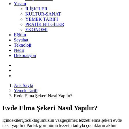
Yaşam
İLİŞKİLER
KÜLTÜR-SANAT
YEMEK TARİFİ
PRATİK BİLGİLER
EKONOMİ
Eğitim
Seyahat
Teknoloji
Nedir
Dekorasyon
Ana Sayfa
Yemek Tarifi
Evde Elma Şekeri Nasıl Yapılır?
Evde Elma Şekeri Nasıl Yapılır?
İçindekilerÇocukluğumuzun vazgeçilmez lezzeti elma şekeri evde
nasıl yapılır? Parlak görünümü lezzetli tadıyla çocukların aklını