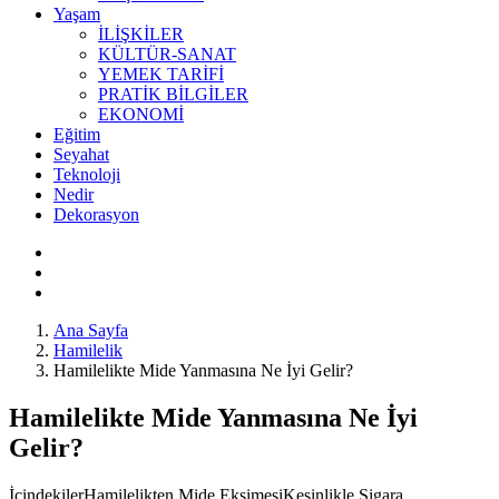
Yaşam
İLİŞKİLER
KÜLTÜR-SANAT
YEMEK TARİFİ
PRATİK BİLGİLER
EKONOMİ
Eğitim
Seyahat
Teknoloji
Nedir
Dekorasyon
Ana Sayfa
Hamilelik
Hamilelikte Mide Yanmasına Ne İyi Gelir?
Hamilelikte Mide Yanmasına Ne İyi
Gelir?
İçindekilerHamilelikten Mide EkşimesiKesinlikle Sigara