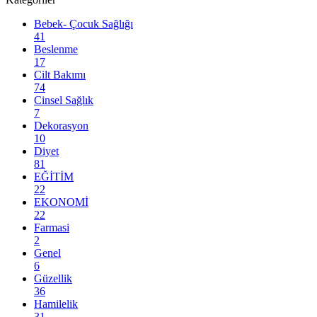
Bebek- Çocuk Sağlığı
41
Beslenme
17
Cilt Bakımı
74
Cinsel Sağlık
7
Dekorasyon
10
Diyet
81
EĞİTİM
22
EKONOMİ
22
Farmasi
2
Genel
6
Güzellik
36
Hamilelik
31