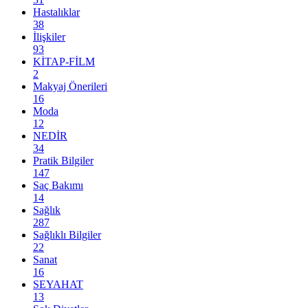
Hastalıklar
38
İlişkiler
93
KİTAP-FİLM
2
Makyaj Önerileri
16
Moda
12
NEDİR
34
Pratik Bilgiler
147
Saç Bakımı
14
Sağlık
287
Sağlıklı Bilgiler
22
Sanat
16
SEYAHAT
13