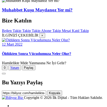
Muhabbet Kuşu Maydanoz Yer mi?
Bize Katılın
Beğen
Takip
Takip
Takip
Abone
Takip
Mesaj
Katıl
Takip
İLGİNİZİ ÇEKEBİLİR
×
12 Mart 2022
Öldükten Sonra Vücudumuza Neler Olur?
Hamilelikte Mide Yanmasına Ne İyi Gelir?
0
Yorum
Paylaş
Bu Yazıyı Paylaş
Kopyala
Copyright © 2026 İlk Dijital - Tüm Hakları Saklıdır.