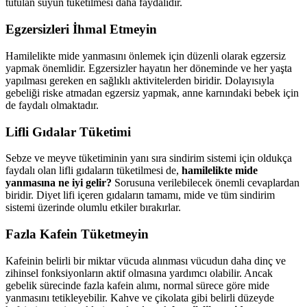
tutulan suyun tüketilmesi daha faydalıdır.
Egzersizleri İhmal Etmeyin
Hamilelikte mide yanmasını önlemek için düzenli olarak egzersiz
yapmak önemlidir. Egzersizler hayatın her döneminde ve her yaşta
yapılması gereken en sağlıklı aktivitelerden biridir. Dolayısıyla
gebeliği riske atmadan egzersiz yapmak, anne karnındaki bebek için
de faydalı olmaktadır.
Lifli Gıdalar Tüketimi
Sebze ve meyve tüketiminin yanı sıra sindirim sistemi için oldukça
faydalı olan lifli gıdaların tüketilmesi de,
hamilelikte mide
yanmasına ne iyi gelir?
Sorusuna verilebilecek önemli cevaplardan
biridir. Diyet lifi içeren gıdaların tamamı, mide ve tüm sindirim
sistemi üzerinde olumlu etkiler bırakırlar.
Fazla Kafein Tüketmeyin
Kafeinin belirli bir miktar vücuda alınması vücudun daha dinç ve
zihinsel fonksiyonların aktif olmasına yardımcı olabilir. Ancak
gebelik sürecinde fazla kafein alımı, normal sürece göre mide
yanmasını tetikleyebilir. Kahve ve çikolata gibi belirli düzeyde