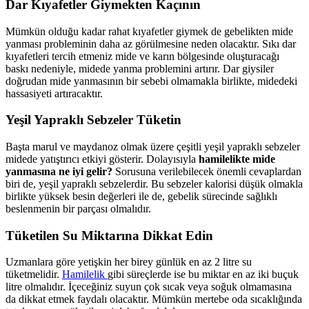
Dar Kıyafetler Giymekten Kaçının
Mümkün olduğu kadar rahat kıyafetler giymek de gebelikten mide
yanması probleminin daha az görülmesine neden olacaktır. Sıkı dar
kıyafetleri tercih etmeniz mide ve karın bölgesinde oluşturacağı
baskı nedeniyle, midede yanma problemini artırır. Dar giysiler
doğrudan mide yanmasının bir sebebi olmamakla birlikte, midedeki
hassasiyeti artıracaktır.
Yeşil Yapraklı Sebzeler Tüketin
Başta marul ve maydanoz olmak üzere çeşitli yeşil yapraklı sebzeler
midede yatıştırıcı etkiyi gösterir. Dolayısıyla
hamilelikte mide
yanmasına ne iyi gelir?
Sorusuna verilebilecek önemli cevaplardan
biri de, yeşil yapraklı sebzelerdir. Bu sebzeler kalorisi düşük olmakla
birlikte yüksek besin değerleri ile de, gebelik sürecinde sağlıklı
beslenmenin bir parçası olmalıdır.
Tüketilen Su Miktarına Dikkat Edin
Uzmanlara göre yetişkin her birey günlük en az 2 litre su
tüketmelidir.
Hamilelik
gibi süreçlerde ise bu miktar en az iki buçuk
litre olmalıdır. İçeceğiniz suyun çok sıcak veya soğuk olmamasına
da dikkat etmek faydalı olacaktır. Mümkün mertebe oda sıcaklığında