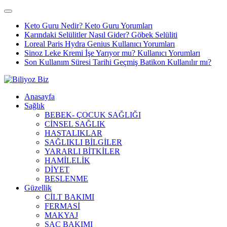
Keto Guru Nedir? Keto Guru Yorumları
Karındaki Selülitler Nasıl Gider? Göbek Selüliti
Loreal Paris Hydra Genius Kullanıcı Yorumları
Sinoz Leke Kremi İşe Yarıyor mu? Kullanıcı Yorumları
Son Kullanım Süresi Tarihi Geçmiş Batikon Kullanılır mı?
Anasayfa
Sağlık
BEBEK- ÇOCUK SAĞLIĞI
CİNSEL SAĞLIK
HASTALIKLAR
SAĞLIKLI BİLGİLER
YARARLI BİTKİLER
HAMİLELİK
DİYET
BESLENME
Güzellik
CİLT BAKIMI
FERMASİ
MAKYAJ
SAÇ BAKIMI