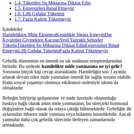
1.4. Tüketilen Su Miktarına Dikkat Edin
1.5. Egzersizleri İhmal Etmeyin
1.6. Lifli Gıdalar Tüketimi
1.7. Fazla Kafein Tüketmeyin
İçindekiler
Hamilelikten Mide Ekşimesi
Kesinlikle Sigara İçmeyin
Dar
Kıyafetler Giymekten Kaçının
Yeşil Yapraklı Sebzeler
Tüketin
Tüketilen Su Miktarına Dikkat Edin
Egzersizleri İhmal
Etmeyin
Lifli Gıdalar Tüketimi
Fazla Kafein Tüketmeyin
Gebelik döneminin en önemli en sık rastlanan semptomlarından
birisidir. Bu nedenle
hamilelikte mide yanmasına ne iyi gelir?
Sorusuna birçok kişi cevap aramaktadır. Hamileliğin son 3 ayında
artarak devam eden mide yanmaları önemli bir sağlık sorunu olabilir.
Hatta sosyal yaşantıyı olumsuz etkilemesi nedeniyle sıkıntı da
olmaktadır.
Bebeğin büyüyüp gelişmesine ve mide üzerinde oluşturduğu
baskıya bağlı olarak artan mide yanmasının, bu süreçteki hormonal
değişimlere bağlı olarak da ortaya çıktığı bilinmektedir. Gebeliğin ilk
aylarından itibaren mide yanması veya bulantısı hissedilebilir. Ancak
yanmalar daha çok gebelik sürecinin ilerleyen zamanlarında
artmaktadır.