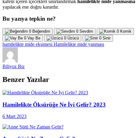
kafein içeren içecekleri sınırlandırmak
hamilelikte mide yanmasına
yapılacak ene doğru karardır.
Bu yazıya tepkin ne?
0
Beğendim
0
Sevdim
0
Komik
0
Vay Be
0
Üzücü
0
Sinir
hamilelikte mide ekşimesi
Hamilelikte mide yanması
Biliyoz Biz
Benzer Yazılar
Hamilelikte Öksürüğe Ne İyi Gelir? 2023
6 Mart 2023