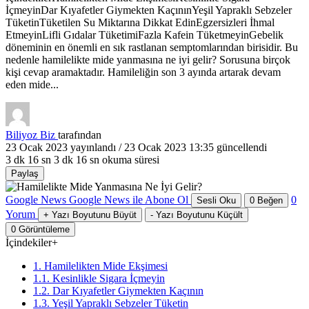
İçmeyinDar Kıyafetler Giymekten KaçınınYeşil Yapraklı Sebzeler
TüketinTüketilen Su Miktarına Dikkat EdinEgzersizleri İhmal
EtmeyinLifli Gıdalar TüketimiFazla Kafein TüketmeyinGebelik
döneminin en önemli en sık rastlanan semptomlarından birisidir. Bu
nedenle hamilelikte mide yanmasına ne iyi gelir? Sorusuna birçok
kişi cevap aramaktadır. Hamileliğin son 3 ayında artarak devam
eden mide...
Biliyoz Biz
tarafından
23 Ocak 2023
yayınlandı /
23 Ocak 2023 13:35
güncellendi
3 dk 16 sn
3 dk 16 sn okuma süresi
Paylaş
Google News
Google News ile Abone Ol
0
Sesli Oku
0
Beğen
Yorum
+
Yazı Boyutunu Büyüt
-
Yazı Boyutunu Küçült
0
Görüntüleme
İçindekiler
+
1. Hamilelikten Mide Ekşimesi
1.1. Kesinlikle Sigara İçmeyin
1.2. Dar Kıyafetler Giymekten Kaçının
1.3. Yeşil Yapraklı Sebzeler Tüketin