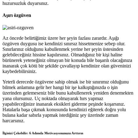
huzursuzluk duyarsınız.
Aşırı özgüven
Az öncede belirtiğimiz üzere her şeyin fazlası zarardır. Aşığı
özgüven duygusu ise kendinizi sınırsız hissetmenize sebep olur.
Sınırlarınız olduğunu kabullenmek yerine her şeyin üstesinden
gelebileceğiniz hissine kapılırsınız. Olmadığınız bir kişi haline
bürünerek yeteneğiniz olmayan bir konuda bile başarılı olacağınıza
inanarak çok kötü bir şekilde çuvallayıp kendinize olan güveninizi
kaybedebilirsiniz.
Yeterli derecede özgüvene sahip olmak ise bir sınırımız olduğunu
bilmek anlamına gelir her hangi bir işe kalkıştığınızda o işin
üzerinden gelemeseniz bile bunu kabullenerek yeniden denemekten
yana olursunuz. Uç noktada olmayarak hırs yapmaz
yapabileceğinize inanarak eksikleri giderme peşinde koşarsınız.
Hatalarla başa çıkmak konusunda kendinizi eğiterek doğru yolu
bulana kadar sabırla yapmak istediğiniz şey üzerinde zaman
harcarsınız.
İlginizi Çekebilir: 6 Adımda Motivasyonunuzu Arttırın