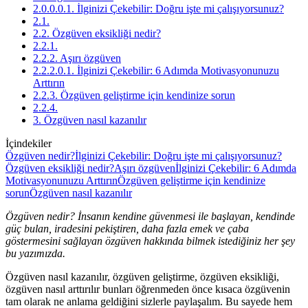
2.0.0.0.1. İlginizi Çekebilir: Doğru işte mi çalışıyorsunuz?
2.1.
2.2. Özgüven eksikliği nedir?
2.2.1.
2.2.2. Aşırı özgüven
2.2.2.0.1. İlginizi Çekebilir: 6 Adımda Motivasyonunuzu
Arttırın
2.2.3. Özgüven geliştirme için kendinize sorun
2.2.4.
3. Özgüven nasıl kazanılır
İçindekiler
Özgüven nedir?
İlginizi Çekebilir: Doğru işte mi çalışıyorsunuz?
Özgüven eksikliği nedir?
Aşırı özgüven
İlginizi Çekebilir: 6 Adımda
Motivasyonunuzu Arttırın
Özgüven geliştirme için kendinize
sorun
Özgüven nasıl kazanılır
Özgüven nedir? İnsanın kendine güvenmesi ile başlayan, kendinde
güç bulan, iradesini pekiştiren, daha fazla emek ve çaba
göstermesini sağlayan özgüven hakkında bilmek istediğiniz her şey
bu yazımızda.
Özgüven nasıl kazanılır, özgüven geliştirme, özgüven eksikliği,
özgüven nasıl arttırılır bunları öğrenmeden önce kısaca özgüvenin
tam olarak ne anlama geldiğini sizlerle paylaşalım. Bu sayede hem