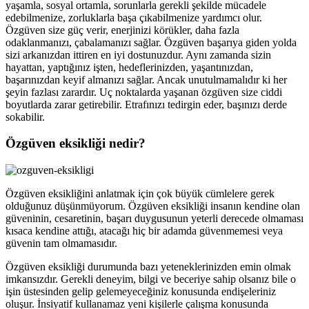
yaşamla, sosyal ortamla, sorunlarla gerekli şekilde mücadele
edebilmenize, zorluklarla başa çıkabilmenize yardımcı olur.
Özgüven size güç verir, enerjinizi körükler, daha fazla
odaklanmanızı, çabalamanızı sağlar. Özgüven başarıya giden yolda
sizi arkanızdan ittiren en iyi dostunuzdur. Aynı zamanda sizin
hayattan, yaptığınız işten, hedeflerinizden, yaşantınızdan,
başarınızdan keyif almanızı sağlar. Ancak unutulmamalıdır ki her
şeyin fazlası zarardır. Uç noktalarda yaşanan özgüven size ciddi
boyutlarda zarar getirebilir. Etrafınızı tedirgin eder, başınızı derde
sokabilir.
Özgüven eksikliği nedir?
Özgüven eksikliğini anlatmak için çok büyük cümlelere gerek
olduğunuz düşünmüyorum. Özgüven eksikliği insanın kendine olan
güveninin, cesaretinin, başarı duygusunun yeterli derecede olmaması
kısaca kendine attığı, atacağı hiç bir adamda güvenmemesi veya
güvenin tam olmamasıdır.
Özgüven eksikliği durumunda bazı yeteneklerinizden emin olmak
imkansızdır. Gerekli deneyim, bilgi ve beceriye sahip olsanız bile o
işin üstesinden gelip gelemeyeceğiniz konusunda endişeleriniz
oluşur. İnsiyatif kullanamaz yeni kişilerle çalışma konusunda