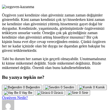
Özgüven yani kendinize olan güveniniz zaman zaman değişimler
gösterebilir. Kimi zaman kendinizi çok iyi hissederken kimi zaman
ise kendinize olan güveninizi yitirmiş hissetmeniz gayet doğal bir
duygudur. Kendinizde, yaşantınızda, görünüşünüzde özgüveninizi
tetikleyen unsurlar vardır. Örneğin çok şık giyindiğiniz zaman
kendinize olan güveninizi artmış hissediyor musunuz? Bir çok
kişinin buna evet diye cevap vereceğinden eminiz. Çünkü özgüven
her ne kadar içinizde olan bir duygu ise dışarıdan gelen bakışlar bu
güveni tetiklemektedir.
Tabi bu durum her zaman için geçerli olmayabilir. Unutmamalısınız
ki kimse mükemmel değildir. Sizde mükemmel değilsiniz. Bizde
mükemmel değiliz. Önemli olan bunu kabullenebilmektir.
Bu yazıya tepkin ne?
0
Beğendim
0
Sevdim
0
Komik
0
Vay Be
0
Üzücü
0
Sinir
Özgüven Nedir?