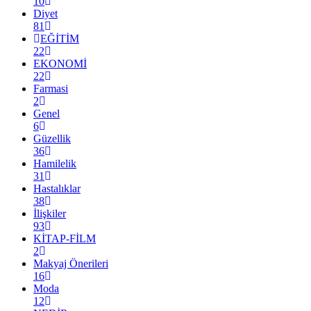
10
Diyet
81
EĞİTİM
22
EKONOMİ
22
Farmasi
2
Genel
6
Güzellik
36
Hamilelik
31
Hastalıklar
38
İlişkiler
93
KİTAP-FİLM
2
Makyaj Önerileri
16
Moda
12