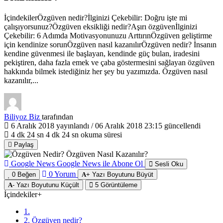
İçindekilerÖzgüven nedir?İlginizi Çekebilir: Doğru işte mi
çalışıyorsunuz?Özgüven eksikliği nedir?Aşırı özgüvenİlginizi
Çekebilir: 6 Adımda Motivasyonunuzu ArttırınÖzgüven geliştirme
için kendinize sorunÖzgüven nasıl kazanılırÖzgüven nedir? İnsanın
kendine güvenmesi ile başlayan, kendinde güç bulan, iradesini
pekiştiren, daha fazla emek ve çaba göstermesini sağlayan özgüven
hakkında bilmek istediğiniz her şey bu yazımızda. Özgüven nasıl
kazanılır,...
Biliyoz Biz
tarafından
6 Aralık 2018
yayınlandı /
06 Aralık 2018 23:15
güncellendi
4 dk 24 sn
4 dk 24 sn okuma süresi
Paylaş
Google News
Google News ile Abone Ol
Sesli Oku
0
Yorum
0
Beğen
+
Yazı Boyutunu Büyüt
-
Yazı Boyutunu Küçült
5
Görüntüleme
İçindekiler
+
1.
2. Özgüven nedir?