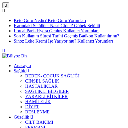
Keto Guru Nedir? Keto Guru Yorumları
Karındaki Selülitler Nasıl Gider? Göbek Selüliti
Loreal Paris Hydra Genius Kullanıcı Yorumları
Son Kullanım Süresi Tarihi Geçmiş Batikon Kullanılır mı?
Sinoz Leke Kremi İşe Yarıyor mu? Kullanıcı Yorumları
Anasayfa
Sağlık
BEBEK- ÇOCUK SAĞLIĞI
CİNSEL SAĞLIK
HASTALIKLAR
SAĞLIKLI BİLGİLER
YARARLI BİTKİLER
HAMİLELİK
DİYET
BESLENME
Güzellik
CİLT BAKIMI
FERMASİ