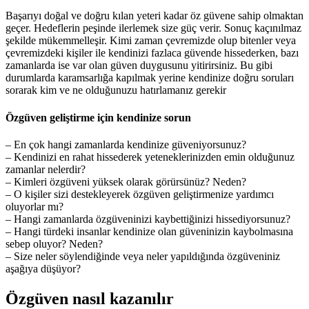
Başarıyı doğal ve doğru kılan yeteri kadar öz güvene sahip olmaktan
geçer. Hedeflerin peşinde ilerlemek size güç verir. Sonuç kaçınılmaz
şekilde mükemmelleşir. Kimi zaman çevremizde olup bitenler veya
çevremizdeki kişiler ile kendinizi fazlaca güvende hissederken, bazı
zamanlarda ise var olan güven duygusunu yitirirsiniz. Bu gibi
durumlarda karamsarlığa kapılmak yerine kendinize doğru soruları
sorarak kim ve ne olduğunuzu hatırlamanız gerekir
Özgüven geliştirme için kendinize sorun
– En çok hangi zamanlarda kendinize güveniyorsunuz?
– Kendinizi en rahat hissederek yeteneklerinizden emin olduğunuz
zamanlar nelerdir?
– Kimleri özgüveni yüksek olarak görürsünüz? Neden?
– O kişiler sizi destekleyerek özgüven geliştirmenize yardımcı
oluyorlar mı?
– Hangi zamanlarda özgüveninizi kaybettiğinizi hissediyorsunuz?
– Hangi türdeki insanlar kendinize olan güveninizin kaybolmasına
sebep oluyor? Neden?
– Size neler söylendiğinde veya neler yapıldığında özgüveniniz
aşağıya düşüyor?
Özgüven nasıl kazanılır