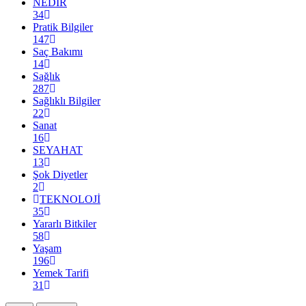
NEDİR
34
Pratik Bilgiler
147
Saç Bakımı
14
Sağlık
287
Sağlıklı Bilgiler
22
Sanat
16
SEYAHAT
13
Şok Diyetler
2
TEKNOLOJİ
35
Yararlı Bitkiler
58
Yaşam
196
Yemek Tarifi
31