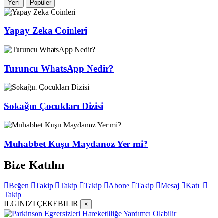
Yeni
Popüler
Yapay Zeka Coinleri
Turuncu WhatsApp Nedir?
Sokağın Çocukları Dizisi
Muhabbet Kuşu Maydanoz Yer mi?
Bize Katılın
Beğen
Takip
Takip
Takip
Abone
Takip
Mesaj
Katıl
Takip
İLGİNİZİ ÇEKEBİLİR
×