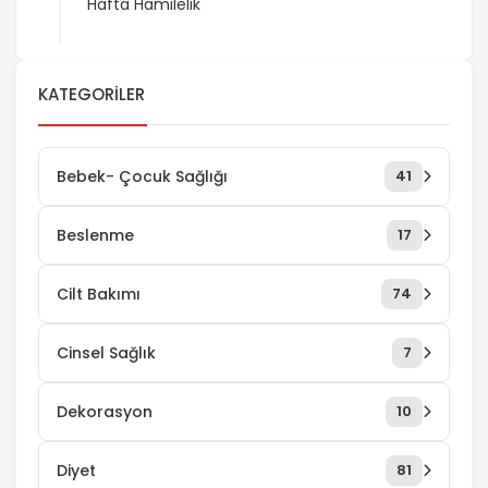
Hafta Hamilelik
KATEGORILER
Bebek- Çocuk Sağlığı
41
Beslenme
17
Cilt Bakımı
74
Cinsel Sağlık
7
Dekorasyon
10
Diyet
81