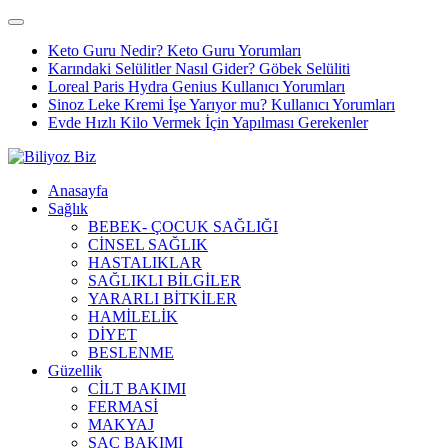
Keto Guru Nedir? Keto Guru Yorumları
Karındaki Selülitler Nasıl Gider? Göbek Selüliti
Loreal Paris Hydra Genius Kullanıcı Yorumları
Sinoz Leke Kremi İşe Yarıyor mu? Kullanıcı Yorumları
Evde Hızlı Kilo Vermek İçin Yapılması Gerekenler
Anasayfa
Sağlık
BEBEK- ÇOCUK SAĞLIĞI
CİNSEL SAĞLIK
HASTALIKLAR
SAĞLIKLI BİLGİLER
YARARLI BİTKİLER
HAMİLELİK
DİYET
BESLENME
Güzellik
CİLT BAKIMI
FERMASİ
MAKYAJ
SAÇ BAKIMI