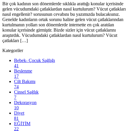
Bir çok kadının son dönemlerde sıklıkla arattığı konular içerisinde
gelen vücudumdaki çatlaklardan nasıl kurtulurum? Vücut çatlakları
nasıl engellenir? sorusunun cevabını bu yazımızda bulacaksınız.
Genelde kadınların ortak sorunu haline gelen vücut çatlaklarından
kurtulmanın yolları son dönemlerde internette en çok aratılan
konular içerisinde girmiştir. Bizde sizler için vücut çatlaklarını
araştırdık. Vücudumdaki çatlaklardan nasıl kurtulurum? Vücut
çatlakları […]
Kategoriler
Bebek- Çocuk Sağlığı
41
Beslenme
17
Cilt Bakımı
74
Cinsel Sağlık
7
Dekorasyon
10
Diyet
81
EĞİTİM
22