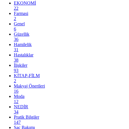
EKONOMİ
22
Farmasi
2
Genel
6
Güzellik
36
Hamilelik
31
Hastalıklar
38
İlişkiler
93
KİTAP-FİLM
2
Makyaj Önerileri
16
Moda
12
NEDİR
34
Pratik Bilgiler
147
Saç Bakımı