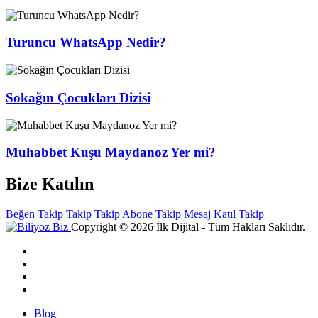
Turuncu WhatsApp Nedir?
Sokağın Çocukları Dizisi
Muhabbet Kuşu Maydanoz Yer mi?
Bize Katılın
Beğen
Takip
Takip
Takip
Abone
Takip
Mesaj
Katıl
Takip
Copyright © 2026 İlk Dijital - Tüm Hakları Saklıdır.
Blog