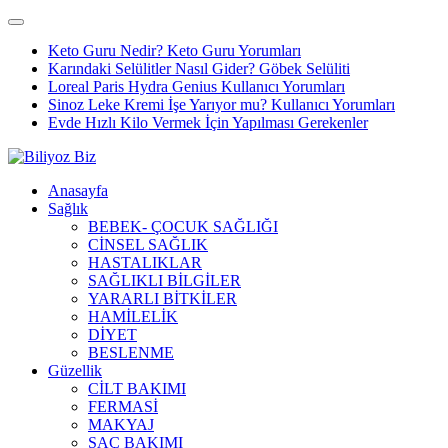
Keto Guru Nedir? Keto Guru Yorumları
Karındaki Selülitler Nasıl Gider? Göbek Selüliti
Loreal Paris Hydra Genius Kullanıcı Yorumları
Sinoz Leke Kremi İşe Yarıyor mu? Kullanıcı Yorumları
Evde Hızlı Kilo Vermek İçin Yapılması Gerekenler
Anasayfa
Sağlık
BEBEK- ÇOCUK SAĞLIĞI
CİNSEL SAĞLIK
HASTALIKLAR
SAĞLIKLI BİLGİLER
YARARLI BİTKİLER
HAMİLELİK
DİYET
BESLENME
Güzellik
CİLT BAKIMI
FERMASİ
MAKYAJ
SAÇ BAKIMI