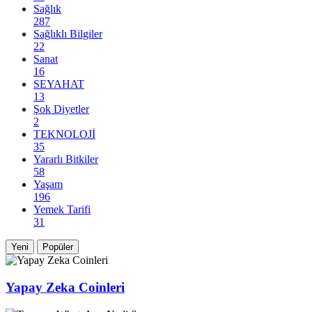
Sağlık
287
Sağlıklı Bilgiler
22
Sanat
16
SEYAHAT
13
Şok Diyetler
2
TEKNOLOJİ
35
Yararlı Bitkiler
58
Yaşam
196
Yemek Tarifi
31
Yeni
Popüler
Yapay Zeka Coinleri