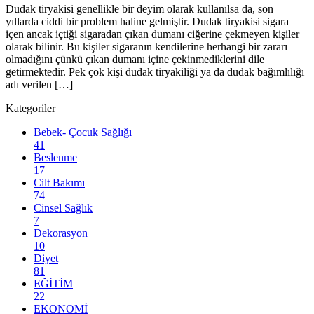
Dudak tiryakisi genellikle bir deyim olarak kullanılsa da, son
yıllarda ciddi bir problem haline gelmiştir. Dudak tiryakisi sigara
içen ancak içtiği sigaradan çıkan dumanı ciğerine çekmeyen kişiler
olarak bilinir. Bu kişiler sigaranın kendilerine herhangi bir zararı
olmadığını çünkü çıkan dumanı içine çekinmediklerini dile
getirmektedir. Pek çok kişi dudak tiryakiliği ya da dudak bağımlılığı
adı verilen […]
Kategoriler
Bebek- Çocuk Sağlığı
41
Beslenme
17
Cilt Bakımı
74
Cinsel Sağlık
7
Dekorasyon
10
Diyet
81
EĞİTİM
22
EKONOMİ