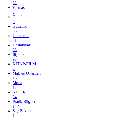
22
Farmasi
2
Genel
6
Güzellik
36
Hamilelik
31
Hastalıklar
38
İlişkiler
93
KİTAP-FİLM
2
Makyaj Önerileri
16
Moda
12
NEDİR
34
Pratik Bilgiler
147
Saç Bakımı
14