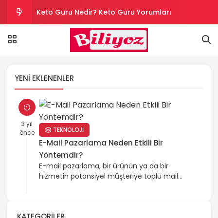
Keto Guru Nedir? Keto Guru Yorumları
Karındaki Selülitler Nasıl Gider? Göbek Selüliti
Loreal Paris Hydra Genius Kullanıcı Yorumları
YENI EKLENENLER
Sinoz Leke Kremi İşe Yarıyor mu? Kullanıcı
Yorumları
Evde Hızlı Kilo Vermek İçin Yapılması Gerekenler
3 yıl
TEKNOLOJİ
önce
E-Mail Pazarlama Neden Etkili Bir
Yöntemdir?
E-mail pazarlama, bir ürünün ya da bir
hizmetin potansiyel müşteriye toplu mail
aracılığıyla ulaştırılmasına yönelik çalışmaları
içerir. Pazarlama çalışmaları bu yöntem
tercih edilerek yürütüldüğünde, firmaların en
KATEGORILER
büyük amacı da tanıtım maillerini doğru