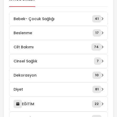
kişiye ulaştırmak olur. Hedefleme olarak da
tanımlanabilecek olan doğru kişiye ulaştırma
aşaması, tanıtım maili çerçevesinde daha
Bebek- Çocuk Sağlığı
41
kolay gerçekleşir. Toplu mail gönderimleri
mail pazarlama […]
Beslenme
17
Cilt Bakımı
74
Cinsel Sağlık
7
Dekorasyon
10
Diyet
81
EĞİTİM
22