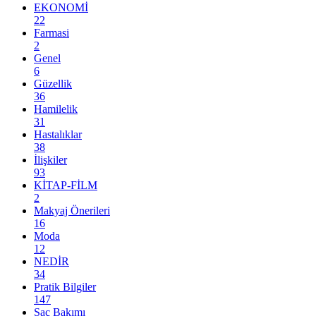
EKONOMİ
22
Farmasi
2
Genel
6
Güzellik
36
Hamilelik
31
Hastalıklar
38
İlişkiler
93
KİTAP-FİLM
2
Makyaj Önerileri
16
Moda
12
NEDİR
34
Pratik Bilgiler
147
Saç Bakımı