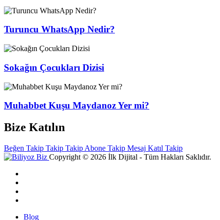
Turuncu WhatsApp Nedir?
Sokağın Çocukları Dizisi
Muhabbet Kuşu Maydanoz Yer mi?
Bize Katılın
Beğen
Takip
Takip
Takip
Abone
Takip
Mesaj
Katıl
Takip
Copyright © 2026 İlk Dijital - Tüm Hakları Saklıdır.
Blog