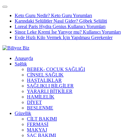
Keto Guru Nedir? Keto Guru Yorumları
Karındaki Selülitler Nasıl Gider? Göbek Selüliti
Loreal Paris Hydra Genius Kullanıcı Yorumları
Sinoz Leke Kremi İşe Yarıyor mu? Kullanıcı Yorumları
Evde Hızlı Kilo Vermek İçin Yapılması Gerekenler
Anasayfa
Sağlık
BEBEK- ÇOCUK SAĞLIĞI
CİNSEL SAĞLIK
HASTALIKLAR
SAĞLIKLI BİLGİLER
YARARLI BİTKİLER
HAMİLELİK
DİYET
BESLENME
Güzellik
CİLT BAKIMI
FERMASİ
MAKYAJ
SAÇ BAKIMI