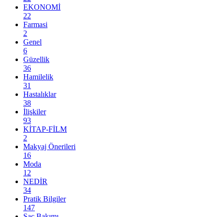
EKONOMİ
22
Farmasi
2
Genel
6
Güzellik
36
Hamilelik
31
Hastalıklar
38
İlişkiler
93
KİTAP-FİLM
2
Makyaj Önerileri
16
Moda
12
NEDİR
34
Pratik Bilgiler
147
Saç Bakımı