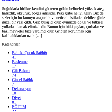
Soğuklarla birlikte kendini gösteren gribin belirteleri yüksek ateş,
halsizlik, öksürük, boğaz ağrısıdır. Peki gribe ne iyi gelir? Biz de
sizler için bu konuyu araştırdık ve neticede istifade edebileceğiniz
güzel bir yazı çıktı. Grip bulaşıcı olup evimizde doğal ve bitkisel
yollarla atlamak elimizdedir. Bunun için bitki çayları, çorbalar ve
bazı meyveler bize yardımcı olur. Gripten korunmak için
kalabalıklardan uzak […]
Kategoriler
Bebek- Çocuk Sağlığı
41
Beslenme
17
Cilt Bakımı
74
Cinsel Sağlık
7
Dekorasyon
10
Diyet
81
EĞİTİM
22