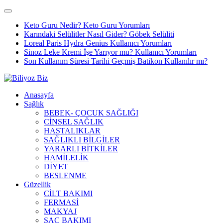
Keto Guru Nedir? Keto Guru Yorumları
Karındaki Selülitler Nasıl Gider? Göbek Selüliti
Loreal Paris Hydra Genius Kullanıcı Yorumları
Sinoz Leke Kremi İşe Yarıyor mu? Kullanıcı Yorumları
Son Kullanım Süresi Tarihi Geçmiş Batikon Kullanılır mı?
Anasayfa
Sağlık
BEBEK- ÇOCUK SAĞLIĞI
CİNSEL SAĞLIK
HASTALIKLAR
SAĞLIKLI BİLGİLER
YARARLI BİTKİLER
HAMİLELİK
DİYET
BESLENME
Güzellik
CİLT BAKIMI
FERMASİ
MAKYAJ
SAÇ BAKIMI