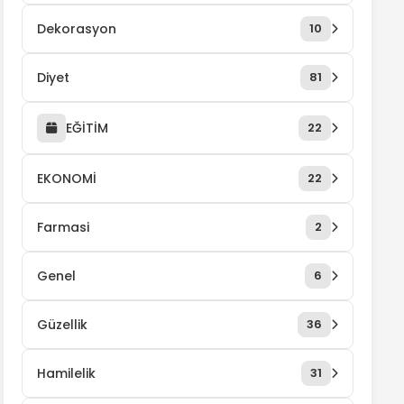
Dekorasyon
10
Diyet
81
EĞİTİM
22
EKONOMİ
22
Farmasi
2
Genel
6
Güzellik
36
Hamilelik
31