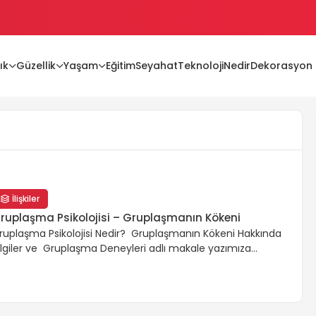
ık
Güzellik
Yaşam
Eğitim
Seyahat
Teknoloji
Nedir
Dekorasyon
ları
lır mı?
İlişkiler
ruplaşma Psikolojisi – Gruplaşmanın Kökeni
ruplaşma Psikolojisi Nedir? Gruplaşmanın Kökeni Hakkında
ilgiler ve Gruplaşma Deneyleri adlı makale yazımıza
aşlayalım. İnsan doğduğunda yalnız değildir. Ailemiz,
oplumumuz, kültürümüz ve değerlerimiz vardır. Bunlar
üşüncelerimize ve hareket tarzımıza etki eder ve diğer
nsanlarla etkileşim kurarız. İnsanlar olarak birbiriyle ve