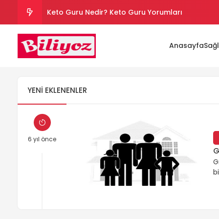
Keto Guru Nedir? Keto Guru Yorumları
Karındaki Selülitler Nasıl Gider? Göbek Selüliti
Anasayfa
Sağl
Loreal Paris Hydra Genius Kullanıcı Yorumları
Sinoz Leke Kremi İşe Yarıyor mu? Kullanıcı Yorum
YENI EKLENENLER
Son Kullanım Süresi Tarihi Geçmiş Batikon Kullanı
6 yıl önce
G
G
b
b
t
d
i