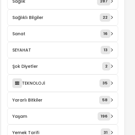
Sağlık
287
Sağlıklı Bilgiler
22
Sanat
16
SEYAHAT
13
Şok Diyetler
2
TEKNOLOJİ
35
Yararlı Bitkiler
58
Yaşam
196
Yemek Tarifi
31