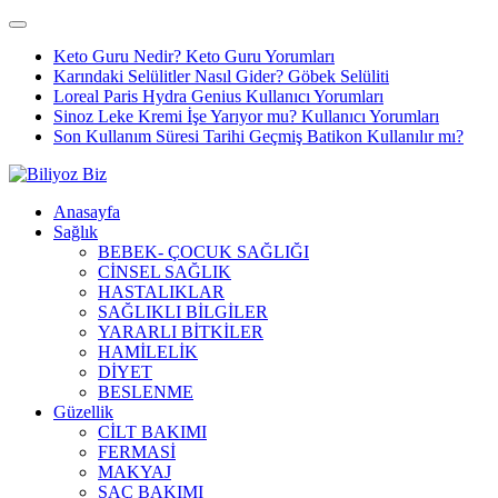
Keto Guru Nedir? Keto Guru Yorumları
Karındaki Selülitler Nasıl Gider? Göbek Selüliti
Loreal Paris Hydra Genius Kullanıcı Yorumları
Sinoz Leke Kremi İşe Yarıyor mu? Kullanıcı Yorumları
Son Kullanım Süresi Tarihi Geçmiş Batikon Kullanılır mı?
Anasayfa
Sağlık
BEBEK- ÇOCUK SAĞLIĞI
CİNSEL SAĞLIK
HASTALIKLAR
SAĞLIKLI BİLGİLER
YARARLI BİTKİLER
HAMİLELİK
DİYET
BESLENME
Güzellik
CİLT BAKIMI
FERMASİ
MAKYAJ
SAÇ BAKIMI