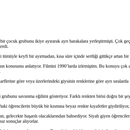
bir çocuk grubunu ikiye ayırarak ayrı barakalara yerleştirmişti. Çok ge
erdi.
 Yani tümüyle keyfi bir ayırmadan, kısa süre içinde sertliği gittikçe a
nın konusunu anlatıyor. Filmini 1990’larda izlemiştim. Bu konuyu çok ay
.
arflerine göre veya üzerlerindeki giysinin renklerine göre ayrı sıralarda
rubunu savunma eğilimi gösteriyor. Farklı renkten birisi doğru bir şey s
aki öğrencilerin büyük bir kısmına beyaz renkte kıyafetler giydiriliyor, 
n, gelecekte başarılı olacaklarından bahsediyor. Siyah giyen öğrenciler
sız sonuçlar alıyorlar.