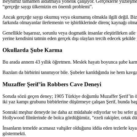
Beynimiz tamamen aldatmaya yönelik çalışıyor. Gerçeklerle yüzleşmek 
“gerçeğe saygı ülkemizin en önemli problemi”.
Ancak gerçeğe saygı okumuş veya okumamış olmakla ilgili değil. Bizzat
farkında olmayanlar ilerlemenin ve işbirliklerinde direnç kaynağı ol
Genellikle başarısız, sorunlu veya dogmatik insanlar eleştirilirken ai
yerine kendisini tatmin eden gerçek dışı olayları tercih edecek şekilde
Okullarda Şube Karma
Bu arada annem 43 yıllık öğretmen. Meslek hayatı boyunca şube karm
Bazıları da birbirini tanımıyor bile. Şubeler karıldığında ise hem k
Muzaffer Şerif’in Robbers Cave Deneyi
Soruda sözü geçen deney; 1905 Türkiye doğumlu Muzaffer Şerif’in önd
iki yaz kampı grubunu birbirlerine düşürmeye çalışan Şerif, bunda başar
Sonraki meşhur deneyde ise daha az müdahale ediyorlar ve bu sefer ger
Hollywood filmlerinde de bolca gördüğümüz, “ezeli rakipler, ortak dü
İnsanların temelde acımasız vahşiler olduğunu iddia eden tezlerle kıyasl
göstermekti.