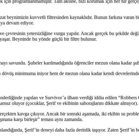
için programlanmamıştır. Tam aksine, bizi korumak için her tür gerçeği 
 beynimizin kuvvetli filtresinden kaynaklıdır. Bunun farkına varan bir
maya devam ediyor.
le ve çevresinin yetersizliğine vurgu yapılır. Ancak gerçek bu şekilde de
 yaşar. Beyninde bu yönde güçlü bir filtre bulunur.
ayı savundu. Şubeler karılmadığında öğrenciler mezun olana kadar şube
avga dövüş minimuma iniyor hem de mezun olana kadar kendi devrelerinde
erliğinde yapılan ve Survivor’a ilham verdiği iddia edilen “Robbers 
ısız oluyor (çocuklar, Şerif ve ekibinin saborajlarını dikkate almıyor).
çekten kavga çıkıyor. Ancak bir sonraki aşamada, iki ekibin su problem
şmana karşı birleşir” teması aynı zamanda.
andığında, Şerif’in deneyi daha fazla derinlik taşıyor. Zaten Şerif’in be