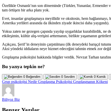
Özellikle Osmanlı’nın son döneminde (Türkler, Yunanlar, Ermeniler ve
tam örtüşen bir arka planı yok.
Evet, insanlar gruplaşmaya meyillidir ve oksitosin, hem bağlanmayı, h
Amerika yerlileri arasında da ilkinden ziyade ikincisi daha yaygındı).
Yoksa zaten ne gezegen çapında yayılıp uygarlıklar kurabilirdik, ne de 
etkileşimin, kültür alış-verişini arttırmanın, birlikte yaşamanın getiri
Açıkçası, Şerif’in deneyinin çarpıtılması (ilk deneydeki barışçıl tut
Aksi yöndeki iddiaların neye hizmet edeceğini tahmin etmek zor değil
Gruplaşma psikolojisi hakkında bilgiler verdik. Nevzat Tarhan tarafı
Bu yazıya tepkin ne?
0
Beğendim
0
Sevdim
0
Komik
Grup psikolojisi Nedir
Gruplaşma Psikolojisi
Gruplaşmanın Kökeni
Biliyoz Biz
Benzer Yazılar