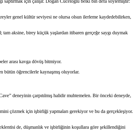
saptırmak için çalışır. Doğan Cüceloğlu belki bin defa söylemiştir:
eyler genel kültür seviyesi ne olursa olsun ilerleme kaydedebilirken,
ğil; tam aksine, birey küçük yaşlardan itibaren gerçeğe saygı duymak
ler arası kavga dövüş bitmiyor.
n bütün öğrencilerle kaynaşmış oluyorlar.
Cave” deneyinin çarpıtılmış halidir muhtemelen. Bir önceki deneyde,
ini çözmek için işbirliği yapmaları gerekiyor ve bu da gerçekleşiyor.
klentisi de, düşmanlık ve işbirliğinin koşullara göre şekillendiğini