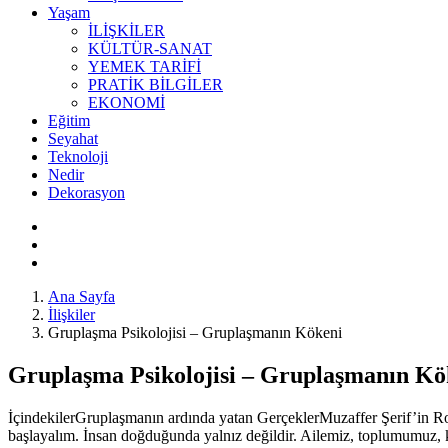
Yaşam
İLİŞKİLER
KÜLTÜR-SANAT
YEMEK TARİFİ
PRATİK BİLGİLER
EKONOMİ
Eğitim
Seyahat
Teknoloji
Nedir
Dekorasyon
Ana Sayfa
İlişkiler
Gruplaşma Psikolojisi – Gruplaşmanın Kökeni
Gruplaşma Psikolojisi – Gruplaşmanın Kö
İçindekilerGruplaşmanın ardında yatan GerçeklerMuzaffer Şerif’in 
başlayalım. İnsan doğduğunda yalnız değildir. Ailemiz, toplumumuz, kü