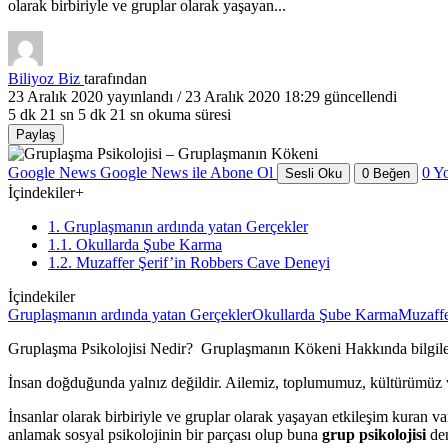
olarak birbiriyle ve gruplar olarak yaşayan...
Biliyoz Biz
tarafından
23 Aralık 2020
yayınlandı /
23 Aralık 2020 18:29
güncellendi
5 dk 21 sn
5 dk 21 sn okuma süresi
Paylaş
Google News
Google News ile Abone Ol
0
Y
Sesli Oku
0
Beğen
İçindekiler
+
1. Gruplaşmanın ardında yatan Gerçekler
1.1. Okullarda Şube Karma
1.2. Muzaffer Şerif’in Robbers Cave Deneyi
İçindekiler
Gruplaşmanın ardında yatan Gerçekler
Okullarda Şube Karma
Muzaffe
Gruplaşma Psikolojisi Nedir? Gruplaşmanın Kökeni Hakkında bilgile
İnsan doğduğunda yalnız değildir. Ailemiz, toplumumuz, kültürümüz ve 
İnsanlar olarak birbiriyle ve gruplar olarak yaşayan etkileşim kuran v
anlamak sosyal psikolojinin bir parçası olup buna
grup psikolojisi
de