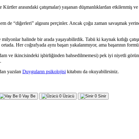
 Kürtler arasındaki çatışmalar) yaşanan düşmanlıklardan etkilenmiş ve b
em de “diğerleri” algısını perçinler. Ancak çoğu zaman savaşmak yerine 
milyonlar halinde bir arada yaşayabilirdik. Tabii ki kaynak kıtlığı çatı
leri ortada. Her coğrafyada aynı başarı yakalanmıyor, ama başarının formül
umdam ve ikincisindeki işbirliğinden bahsedilmemesi) pek iyi niyetli gör
.
ndan yazılan
Duyguların psikolojisi
kitabını da okuyabilirsiniz.
0
Vay Be
0
Üzücü
0
Sinir