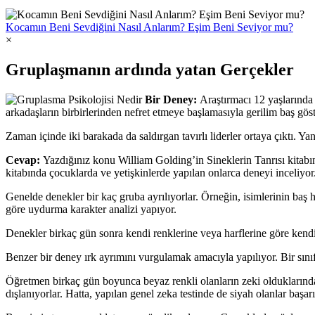
Kocamın Beni Sevdiğini Nasıl Anlarım? Eşim Beni Seviyor mu?
×
Gruplaşmanın ardında yatan Gerçekler
Bir Deney:
Araştırmacı 12 yaşlarında 
arkadaşların birbirlerinden nefret etmeye başlamasıyla gerilim baş göst
Zaman içinde iki barakada da saldırgan tavırlı liderler ortaya çıktı.
Cevap:
Yazdığınız konu William Golding’in Sineklerin Tanrısı kitabı
kitabında çocuklarda ve yetişkinlerde yapılan onlarca deneyi inceliyor
Genelde denekler bir kaç gruba ayrılıyorlar. Örneğin, isimlerinin baş h
göre uydurma karakter analizi yapıyor.
Denekler birkaç gün sonra kendi renklerine veya harflerine göre kendi g
Benzer bir deney ırk ayrımını vurgulamak amacıyla yapılıyor. Bir sınıft
Öğretmen birkaç gün boyunca beyaz renkli olanların zeki olduklarında
dışlanıyorlar. Hatta, yapılan genel zeka testinde de siyah olanlar başarı