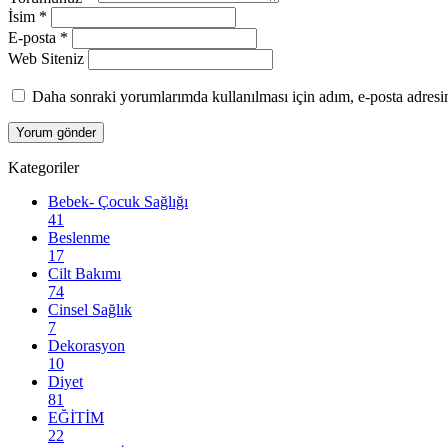
İsim
*
E-posta
*
Web Siteniz
Daha sonraki yorumlarımda kullanılması için adım, e-posta adresim
Kategoriler
Bebek- Çocuk Sağlığı
41
Beslenme
17
Cilt Bakımı
74
Cinsel Sağlık
7
Dekorasyon
10
Diyet
81
EĞİTİM
22