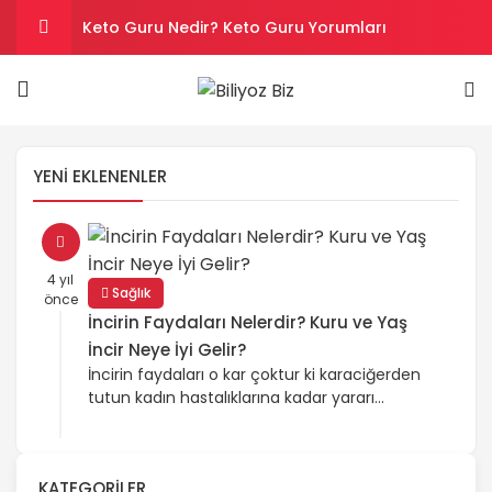
Keto Guru Nedir? Keto Guru Yorumları
Karındaki Selülitler Nasıl Gider? Göbek Selüliti
Loreal Paris Hydra Genius Kullanıcı Yorumları
YENI EKLENENLER
Sinoz Leke Kremi İşe Yarıyor mu? Kullanıcı
Yorumları
Son Kullanım Süresi Tarihi Geçmiş Batikon
4 yıl
Sağlık
önce
Kullanılır mı?
İncirin Faydaları Nelerdir? Kuru ve Yaş
İncir Neye İyi Gelir?
İncirin faydaları o kar çoktur ki karaciğerden
tutun kadın hastalıklarına kadar yararı
bulunmaktadır. Taze veya yaş olarak
tüketilebilen incirin kürü de çok faydalıdır.
İncirin içerisinde olan lifler, vitaminler,
KATEGORILER
mineraller, antidoksanların vücuda oldukça