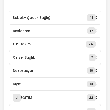
faydası vardır. İçerisinde az miktarda yağ
olması ve lifli yapısı ile diyet listelerinden eksik
olmaz. İncirin faydaları olarak kabızlık ve
Bebek- Çocuk Sağlığı
41
sindirim problemlerine yardımcı […]
Beslenme
17
Cilt Bakımı
74
Cinsel Sağlık
7
Dekorasyon
10
Diyet
81
EĞİTİM
22