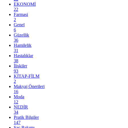
EKONOMİ
22
Farmasi
2
Genel
6
Güzellik
36
Hamilelik
31
Hastalıklar
38
İlişkiler
93
KİTAP-FİLM
2
Makyaj Önerileri
16
Moda
12
NEDİR
34
Pratik Bilgiler
147
Saç Bakımı