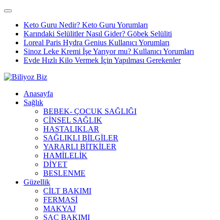
Keto Guru Nedir? Keto Guru Yorumları
Karındaki Selülitler Nasıl Gider? Göbek Selüliti
Loreal Paris Hydra Genius Kullanıcı Yorumları
Sinoz Leke Kremi İşe Yarıyor mu? Kullanıcı Yorumları
Evde Hızlı Kilo Vermek İçin Yapılması Gerekenler
Anasayfa
Sağlık
BEBEK- ÇOCUK SAĞLIĞI
CİNSEL SAĞLIK
HASTALIKLAR
SAĞLIKLI BİLGİLER
YARARLI BİTKİLER
HAMİLELİK
DİYET
BESLENME
Güzellik
CİLT BAKIMI
FERMASİ
MAKYAJ
SAÇ BAKIMI