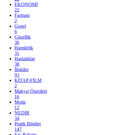
EKONOMİ
22
Farmasi
2
Genel
6
Güzellik
36
Hamilelik
31
Hastalıklar
38
İlişkiler
93
KİTAP-FİLM
2
Makyaj Önerileri
16
Moda
12
NEDİR
34
Pratik Bilgiler
147
Saç Bakımı