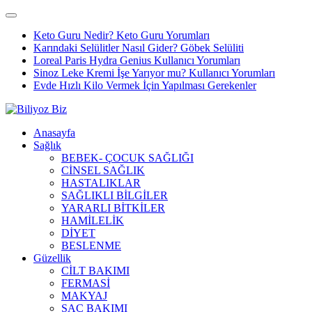
Keto Guru Nedir? Keto Guru Yorumları
Karındaki Selülitler Nasıl Gider? Göbek Selüliti
Loreal Paris Hydra Genius Kullanıcı Yorumları
Sinoz Leke Kremi İşe Yarıyor mu? Kullanıcı Yorumları
Evde Hızlı Kilo Vermek İçin Yapılması Gerekenler
Anasayfa
Sağlık
BEBEK- ÇOCUK SAĞLIĞI
CİNSEL SAĞLIK
HASTALIKLAR
SAĞLIKLI BİLGİLER
YARARLI BİTKİLER
HAMİLELİK
DİYET
BESLENME
Güzellik
CİLT BAKIMI
FERMASİ
MAKYAJ
SAÇ BAKIMI