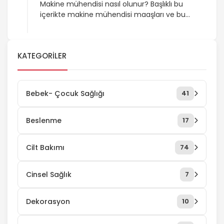
Makine mühendisi nasıl olunur? Başlıklı bu
içerikte makine mühendisi maaşları ve bu
mühendislik dalı hakkında merak ettiğiniz
farklı sorulara cevaplar bulabilirsiniz.
Makinelerin geliştirip tasarlanmasında önemli
KATEGORILER
rol oynayan makine mühendisleri, üretime
dayılı işletmelerde de makinelerin verim
kapasitesini artırmaya yönelik çalışmalar
yaparlar. İş bulma imkânları ve mesleğin
Bebek- Çocuk Sağlığı
41
sağladığı avantajlar nedeniyle birçok genç,
makine mühendisliği bölümü okumayı tercih
ediyor. […]
Beslenme
17
Cilt Bakımı
74
Cinsel Sağlık
7
Dekorasyon
10