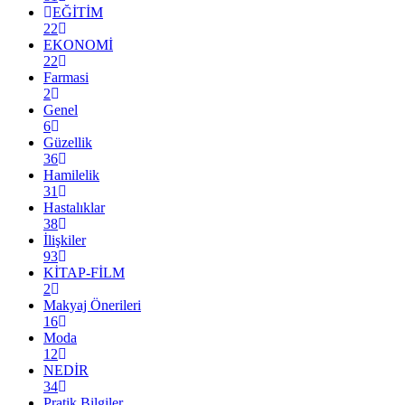
EĞİTİM
22
EKONOMİ
22
Farmasi
2
Genel
6
Güzellik
36
Hamilelik
31
Hastalıklar
38
İlişkiler
93
KİTAP-FİLM
2
Makyaj Önerileri
16
Moda
12
NEDİR
34
Pratik Bilgiler