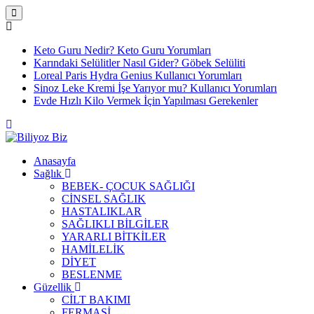
Keto Guru Nedir? Keto Guru Yorumları
Karındaki Selülitler Nasıl Gider? Göbek Selüliti
Loreal Paris Hydra Genius Kullanıcı Yorumları
Sinoz Leke Kremi İşe Yarıyor mu? Kullanıcı Yorumları
Evde Hızlı Kilo Vermek İçin Yapılması Gerekenler
Anasayfa
Sağlık
BEBEK- ÇOCUK SAĞLIĞI
CİNSEL SAĞLIK
HASTALIKLAR
SAĞLIKLI BİLGİLER
YARARLI BİTKİLER
HAMİLELİK
DİYET
BESLENME
Güzellik
CİLT BAKIMI
FERMASİ