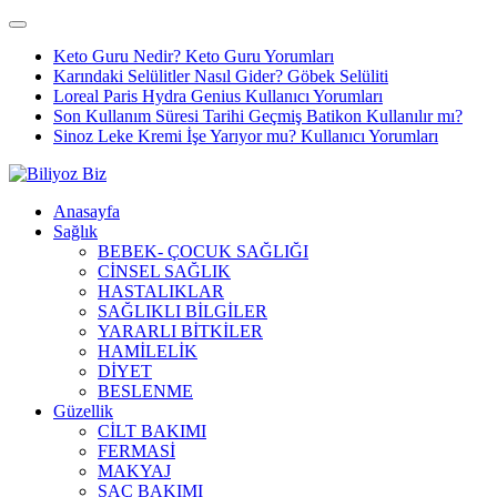
Keto Guru Nedir? Keto Guru Yorumları
Karındaki Selülitler Nasıl Gider? Göbek Selüliti
Loreal Paris Hydra Genius Kullanıcı Yorumları
Son Kullanım Süresi Tarihi Geçmiş Batikon Kullanılır mı?
Sinoz Leke Kremi İşe Yarıyor mu? Kullanıcı Yorumları
Anasayfa
Sağlık
BEBEK- ÇOCUK SAĞLIĞI
CİNSEL SAĞLIK
HASTALIKLAR
SAĞLIKLI BİLGİLER
YARARLI BİTKİLER
HAMİLELİK
DİYET
BESLENME
Güzellik
CİLT BAKIMI
FERMASİ
MAKYAJ
SAÇ BAKIMI