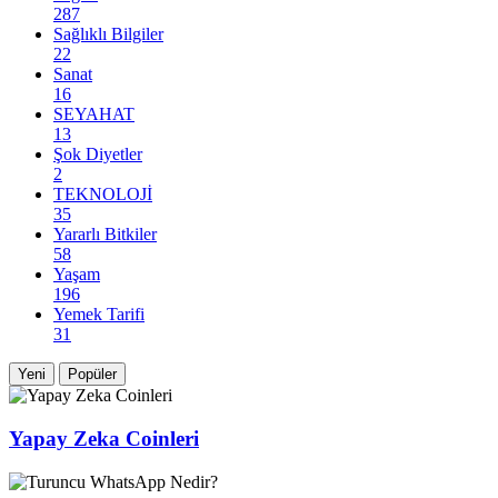
287
Sağlıklı Bilgiler
22
Sanat
16
SEYAHAT
13
Şok Diyetler
2
TEKNOLOJİ
35
Yararlı Bitkiler
58
Yaşam
196
Yemek Tarifi
31
Yeni
Popüler
Yapay Zeka Coinleri