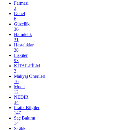
Farmasi
2
Genel
6
Güzellik
36
Hamilelik
31
Hastalıklar
38
İlişkiler
93
KİTAP-FİLM
2
Makyaj Önerileri
16
Moda
12
NEDİR
34
Pratik Bilgiler
147
Saç Bakımı
14
Sağlık