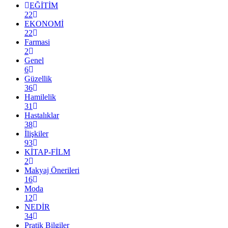
EĞİTİM
22
EKONOMİ
22
Farmasi
2
Genel
6
Güzellik
36
Hamilelik
31
Hastalıklar
38
İlişkiler
93
KİTAP-FİLM
2
Makyaj Önerileri
16
Moda
12
NEDİR
34
Pratik Bilgiler