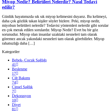
Miyop Nedir? Belirtileri Nelerdir? Nasıl Tedavi
edilir?
Günlük hayatımızda sık sık miyop kelimesini duyarız. Bu kelimeyi,
daha çok gözlük takan kişiler söyler bizlere. Peki, miyop nedir,
miyobun belirtileri nelerdir? Tedavisi yöntemleri nelerdir gibi sorular
en çok merak edilen sorulardır. Miyop Nedir? Evet bu bir göz
sorunudur. Miyop olan insanlar uzaktaki nesneleri tam olarak
göremez ancak yakındaki nesneleri tam olarak görebilirler. Miyop
rahatsızlığı daha […]
Kategoriler
Bebek- Çocuk Sağlığı
41
Beslenme
17
Cilt Bakımı
74
Cinsel Sağlık
7
Dekorasyon
10
Diyet
81