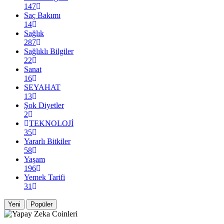
147
Saç Bakımı
14
Sağlık
287
Sağlıklı Bilgiler
22
Sanat
16
SEYAHAT
13
Şok Diyetler
2
TEKNOLOJİ
35
Yararlı Bitkiler
58
Yaşam
196
Yemek Tarifi
31
Yeni
Popüler