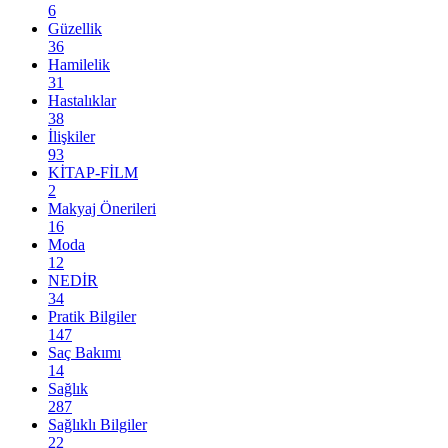
6
Güzellik
36
Hamilelik
31
Hastalıklar
38
İlişkiler
93
KİTAP-FİLM
2
Makyaj Önerileri
16
Moda
12
NEDİR
34
Pratik Bilgiler
147
Saç Bakımı
14
Sağlık
287
Sağlıklı Bilgiler
22