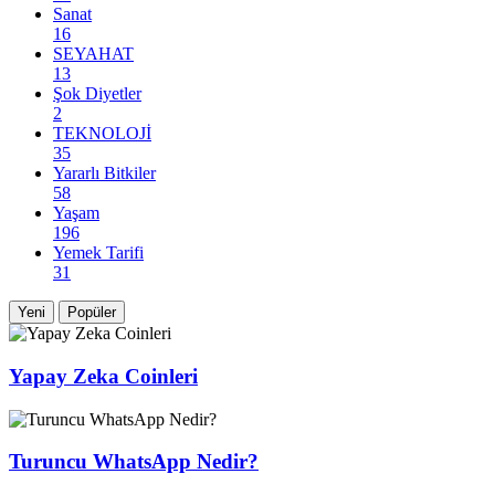
Sanat
16
SEYAHAT
13
Şok Diyetler
2
TEKNOLOJİ
35
Yararlı Bitkiler
58
Yaşam
196
Yemek Tarifi
31
Yeni
Popüler
Yapay Zeka Coinleri
Turuncu WhatsApp Nedir?