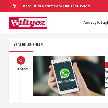
Keto Guru Nedir? Keto Guru Yorumları
Karındaki Selülitler Nasıl Gider? Göbek Selüliti
Anasayfa
Sağl
Loreal Paris Hydra Genius Kullanıcı Yorumları
Sinoz Leke Kremi İşe Yarıyor mu? Kullanıcı Yorum
YENI EKLENENLER
Evde Hızlı Kilo Vermek İçin Yapılması Gerekenler
4 yıl önce
W
g
W
m
k
W
z