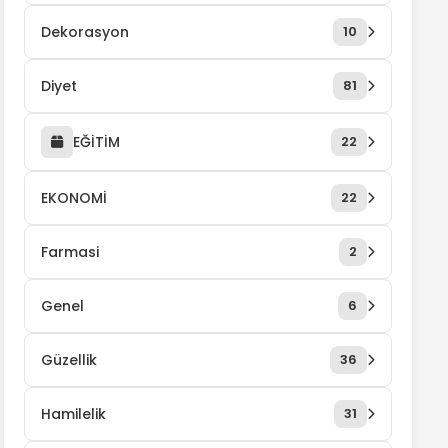
Dekorasyon
10
Diyet
81
EĞİTİM
22
EKONOMİ
22
Farmasi
2
Genel
6
Güzellik
36
Hamilelik
31