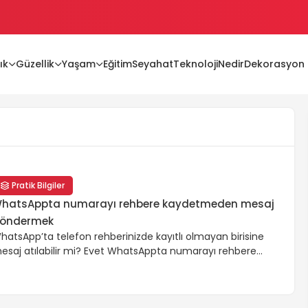
ık
Güzellik
Yaşam
Eğitim
Seyahat
Teknoloji
Nedir
Dekorasyon
ları
Pratik Bilgiler
hatsAppta numarayı rehbere kaydetmeden mesaj
öndermek
hatsApp’ta telefon rehberinizde kayıtlı olmayan birisine
esaj atılabilir mi? Evet WhatsAppta numarayı rehbere
aydetmeden mesaj göndermek imkanı vardır. Bilindi gibi
hatsApp üzerinden bir numaraya mesaj göndereceğimiz
aman o kişinin rehberinizde kayıtlı olması lazımdır. Lakin