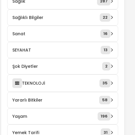
Sağlık
287
Sağlıklı Bilgiler
22
Sanat
16
SEYAHAT
13
Şok Diyetler
2
TEKNOLOJİ
35
Yararlı Bitkiler
58
Yaşam
196
Yemek Tarifi
31