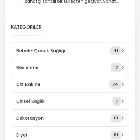
sanatçı sancılı bir süreçten geçiyor. Sanat
İçin Acı Çeken bir çok kişi bulunuyor ve bu
yazımızda bunlardan bahsedeceğiz.
İlkokuldayken resim derslerinde verilen
KATEGORILER
konuya göre resim yapmaya çalışırken
çektiğiniz karın ağrılarını bir düşünsenize! Değil
ki gerçek sanatçıların yaşadığı buhranlar,
kendi içlerindeki fikir çatışmaları, karmaşalar…
Bebek- Çocuk Sağlığı
41
Fakat bazıları var ki, sanat için […]
Beslenme
17
Cilt Bakımı
74
Cinsel Sağlık
7
Dekorasyon
10
Diyet
81