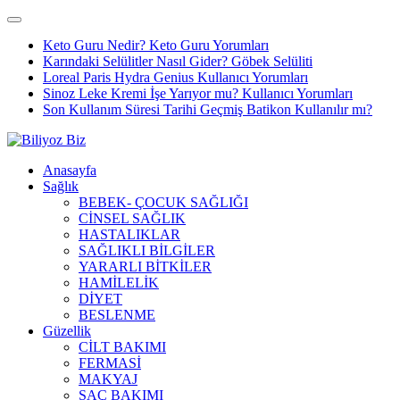
Keto Guru Nedir? Keto Guru Yorumları
Karındaki Selülitler Nasıl Gider? Göbek Selüliti
Loreal Paris Hydra Genius Kullanıcı Yorumları
Sinoz Leke Kremi İşe Yarıyor mu? Kullanıcı Yorumları
Son Kullanım Süresi Tarihi Geçmiş Batikon Kullanılır mı?
Anasayfa
Sağlık
BEBEK- ÇOCUK SAĞLIĞI
CİNSEL SAĞLIK
HASTALIKLAR
SAĞLIKLI BİLGİLER
YARARLI BİTKİLER
HAMİLELİK
DİYET
BESLENME
Güzellik
CİLT BAKIMI
FERMASİ
MAKYAJ
SAÇ BAKIMI