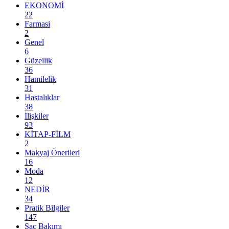
EKONOMİ
22
Farmasi
2
Genel
6
Güzellik
36
Hamilelik
31
Hastalıklar
38
İlişkiler
93
KİTAP-FİLM
2
Makyaj Önerileri
16
Moda
12
NEDİR
34
Pratik Bilgiler
147
Saç Bakımı