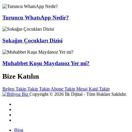
Turuncu WhatsApp Nedir?
Sokağın Çocukları Dizisi
Muhabbet Kuşu Maydanoz Yer mi?
Bize Katılın
Beğen
Takip
Takip
Takip
Abone
Takip
Mesaj
Katıl
Takip
Copyright © 2026 İlk Dijital - Tüm Hakları Saklıdır.
Blog