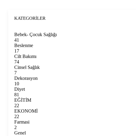
“akut nazofa
KATEGORILER
Bebek- Çocuk Sağlığı
41
Beslenme
17
Cilt Bakımı
74
Cinsel Sağlık
7
Dekorasyon
10
Diyet
81
EĞİTİM
22
EKONOMİ
22
Farmasi
2
Genel