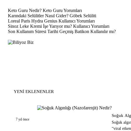
Keto Guru Nedir? Keto Guru Yorumları
Karındaki Selülitler Nasıl Gider? Göbek Selüliti
Loreal Paris Hydra Genius Kullanıcı Yorumları
Sinoz Leke Kremi İşe Yarıyor mu? Kullanıcı Yorumları
Son Kullanım Süresi Tarihi Geçmiş Batikon Kullanılır mı?
YENI EKLENENLER
Hastalıklar
Soğuk Algı
7 yıl önce
Soğuk algın
“viral etke