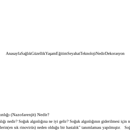
Anasayfa
Sağlık
Güzellik
Yaşam
Eğitim
Seyahat
Teknoloji
Nedir
Dekorasyon
nlığı (Nazofarenjit) Nedir?
lığı nedir? Soğuk algınlığına ne iyi gelir? Soğuk algınlığının giderilmesi için
nlerin(en sık rinovirüs) neden olduğu bir hastalık” tanımlaması yapılmıştır. S