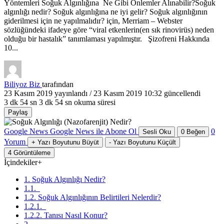
Yöntemleri Soğuk Algınlığına Ne Gibi Önlemler Alınabilir?Soğuk
algınlığı nedir? Soğuk algınlığına ne iyi gelir? Soğuk algınlığının
giderilmesi için ne yapılmalıdır? için, Merriam – Webster
sözlüğündeki ifadeye göre “viral etkenlerin(en sık rinovirüs) neden
olduğu bir hastalık” tanımlaması yapılmıştır. Şizofreni Hakkında
10...
Biliyoz Biz
tarafından
23 Kasım 2019
yayınlandı /
23 Kasım 2019 10:32
güncellendi
3 dk 54 sn
3 dk 54 sn okuma süresi
Paylaş
Google News
Google News ile Abone Ol
0
Sesli Oku
0
Beğen
Yorum
+
Yazı Boyutunu Büyüt
-
Yazı Boyutunu Küçült
4
Görüntüleme
İçindekiler
+
1. Soğuk Algınlığı Nedir?
1.1.
1.2. Soğuk Algınlığının Belirtileri Nelerdir?
1.2.1.
1.2.2. Tanısı Nasıl Konur?