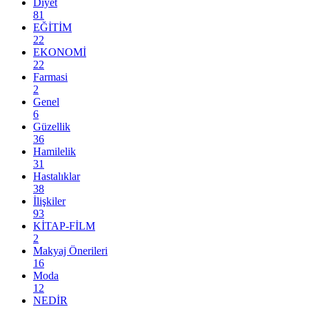
Diyet
81
EĞİTİM
22
EKONOMİ
22
Farmasi
2
Genel
6
Güzellik
36
Hamilelik
31
Hastalıklar
38
İlişkiler
93
KİTAP-FİLM
2
Makyaj Önerileri
16
Moda
12
NEDİR