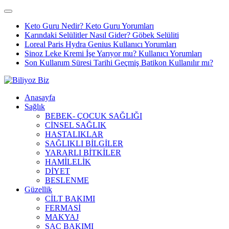
Keto Guru Nedir? Keto Guru Yorumları
Karındaki Selülitler Nasıl Gider? Göbek Selüliti
Loreal Paris Hydra Genius Kullanıcı Yorumları
Sinoz Leke Kremi İşe Yarıyor mu? Kullanıcı Yorumları
Son Kullanım Süresi Tarihi Geçmiş Batikon Kullanılır mı?
Anasayfa
Sağlık
BEBEK- ÇOCUK SAĞLIĞI
CİNSEL SAĞLIK
HASTALIKLAR
SAĞLIKLI BİLGİLER
YARARLI BİTKİLER
HAMİLELİK
DİYET
BESLENME
Güzellik
CİLT BAKIMI
FERMASİ
MAKYAJ
SAÇ BAKIMI