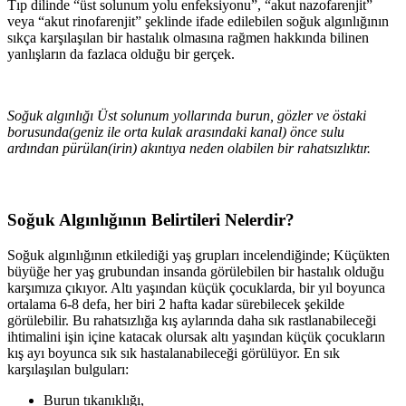
Tıp dilinde “üst solunum yolu enfeksiyonu”, “akut nazofarenjit”
veya “akut rinofarenjit” şeklinde ifade edilebilen soğuk algınlığının
sıkça karşılaşılan bir hastalık olmasına rağmen hakkında bilinen
yanlışların da fazlaca olduğu bir gerçek.
Soğuk algınlığı Üst solunum yollarında burun, gözler ve östaki
borusunda(geniz ile orta kulak arasındaki kanal) önce sulu
ardından pürülan(irin) akıntıya neden olabilen bir rahatsızlıktır.
Soğuk Algınlığının Belirtileri Nelerdir?
Soğuk algınlığının etkilediği yaş grupları incelendiğinde; Küçükten
büyüğe her yaş grubundan insanda görülebilen bir hastalık olduğu
karşımıza çıkıyor. Altı yaşından küçük çocuklarda, bir yıl boyunca
ortalama 6-8 defa, her biri 2 hafta kadar sürebilecek şekilde
görülebilir. Bu rahatsızlığa kış aylarında daha sık rastlanabileceği
ihtimalini işin içine katacak olursak altı yaşından küçük çocukların
kış ayı boyunca sık sık hastalanabileceği görülüyor. En sık
karşılaşılan bulguları:
Burun tıkanıklığı,