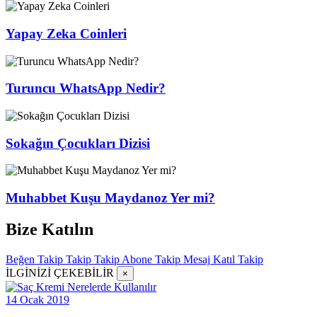
Yapay Zeka Coinleri
Turuncu WhatsApp Nedir?
Sokağın Çocukları Dizisi
Muhabbet Kuşu Maydanoz Yer mi?
Bize Katılın
Beğen
Takip
Takip
Takip
Abone
Takip
Mesaj
Katıl
Takip
İLGİNİZİ ÇEKEBİLİR
×
14 Ocak 2019