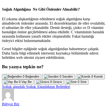
Soğuk Algınlığına Ne Gibi Önlemler Alınabilir?
El yıkama alışkanlığının edinilmesi soğuk algınlığına karşı
alınabilecek önlemler arasında. El dezenfektanları ile eller ovulabilir,
el sabunları ile eller yıkanabilir. Demir desteği, çinko ve D vitamini
hastalığın önüne geçilebilmesi adına etkilidir. C vitamininin hastalık
sırasında kullanımı yararlı etkiler oluşturabilir. Fakat hastalığı
önleyici etkisi bulunmamaktadır.
Genel bilgiler eşliğinde soğuk algınlığından bahsetmeye çalıştık.
Daha fazla bilgi edinmek isterseniz kaynakça bölümünde adresi
belirtilen web sitesini ziyaret edebilirsiniz.
Bu yazıya tepkin ne?
0
Beğendim
0
Sevdim
0
Komik
0
Vay Be
0
Üzücü
0
Sinir
Soğuk algınlığı
Soğuk Algınlığının Belirtileri
Biliyoz Biz