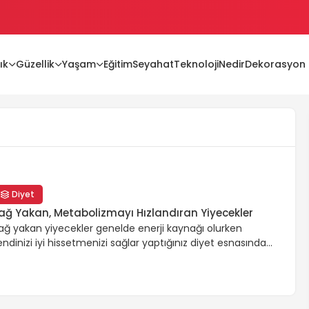
ık
Güzellik
Yaşam
Eğitim
Seyahat
Teknoloji
Nedir
Dekorasyon
ları
lır mı?
Diyet
ağ Yakan, Metabolizmayı Hızlandıran Yiyecekler
ağ yakan yiyecekler genelde enerji kaynağı olurken
endinizi iyi hissetmenizi sağlar yaptığınız diyet esnasında
ağ yakan yiyeceklere yer vermeniz yapmış olduğunuz
iyetin daha fazla etkili olmasını sağlar. Bir yandan sizi tok
utarken diğer yandan da metabolizmanızın çalışmasını
üçlendirerek yağ yakmanızı sağlar. Yağ yakan yiyecekler