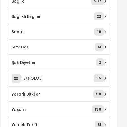
Sağlık
287
Sağlıklı Bilgiler
22
Sanat
16
SEYAHAT
13
Şok Diyetler
2
TEKNOLOJİ
35
Yararlı Bitkiler
58
Yaşam
196
Yemek Tarifi
31