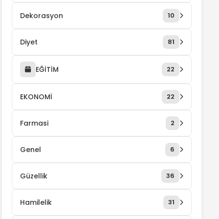
Dekorasyon
10
Diyet
81
EĞİTİM
22
EKONOMİ
22
Farmasi
2
Genel
6
Güzellik
36
Hamilelik
31