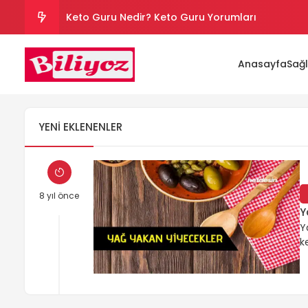
Keto Guru Nedir? Keto Guru Yorumları
Karındaki Selülitler Nasıl Gider? Göbek Selüliti
Anasayfa
Sağl
Loreal Paris Hydra Genius Kullanıcı Yorumları
Sinoz Leke Kremi İşe Yarıyor mu? Kullanıcı Yorum
YENI EKLENENLER
Son Kullanım Süresi Tarihi Geçmiş Batikon Kullanı
8 yıl önce
Y
Y
k
y
d
t
g