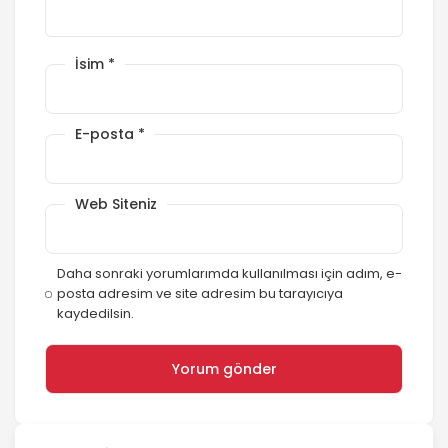
İsim
*
E-posta
*
Web Siteniz
Daha sonraki yorumlarımda kullanılması için adım, e-
posta adresim ve site adresim bu tarayıcıya
kaydedilsin.