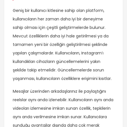
Geniş bir kullanıcı kitlesine sahip olan platform,
kullanıcıların her zaman daha iyi bir deneyime
sahip olması için çeşitli geliştirmelerde bulunur.
Mevcut özelliklerin daha iyi hale getirilmesi ya da
tamamen yeni bir özelliğin geliştirilmesi şeklinde
yapılan çalışmalardır. Kullanıcıların, Instagram’ı
kullandıkları cihazların güncellemelerini yakın
şekilde takip etmelidir. Güncellemelerde sorun
yaşanması, kullanıcıların özelliklere erişimini kısıtlar.
Mesajlar üzerinden arkadaşlarınız ile paylaştığını
reelslar aynı anda izlenebilir. Kullanıcıların aynı anda
videoları izlemesine imkan sunan özellik, tepkilerin
aynı anda verilmesine imkan sunar. Kullanıcılara
sunduğu avantajlar dışında daha çok merak