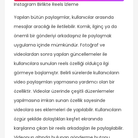
Instagram Birlikte Reels İzleme
Yapılan bütün paylaşımlar, kullanıcılar arasında
mesajlar aracılığı ile iletilebilir. Komik, ilginç ya da
önemli bir gönderiyi arkadaşınız ile paylaşmak
uygulama içinde mümkündür. Fotoğraf ve
videolardan sonra yapılan güncellemeler ile
kullanıcılara sunulan reels özelliği oldukça ilgi
görmeye başlamıştır. Belirli sürelerde kullanıcıların
video paylaşımları yapmasına yardımcı olan bir
özelliktir. Videolar üzerinde çeşitli düzenlemeler
yapılmasına imkan sunan özellik sayesinde
videolara ses eklemeleri de yapılabilir. Kullanıcıların
özgür şekilde dolaştıkları keşfet ekranında
karşılarına çıkan bir reels arkadaşları ile paylaşılabilir.
Videonun altında bulunan gönderme butonu