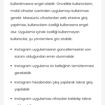
kullanılmasına engel olabilir. Öncelikle kullanıcıların,
mobil cihazlar üzerinden uygulamayı kullanması
gerekir. Masaüstü cihazlardan web sitesine giriş
yapılması, kullanıcıların özelliği kullanasına engel
olur. Uygulama içinde özelliği kullanmayan
kullanıcılar, şu yöntemlere göz atabilir;
Instagram uygulamasının güncellemesinin son
sürüm olduğundan emin olunmalıdır.
Instagram uygulama ön belleğinin temizlenmesi
gerekebilir.
Instagram hesabından çıkış yapılarak tekrar giriş
yapılabilir.
Instagram uygulaması cihazdan kaldırılıp tekrar