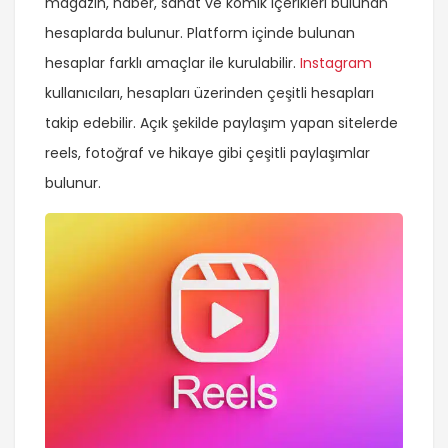
magazin, haber, sanat ve komik içerikleri bulunan
hesaplarda bulunur. Platform içinde bulunan
hesaplar farklı amaçlar ile kurulabilir.
Instagram
kullanıcıları, hesapları üzerinden çeşitli hesapları
takip edebilir. Açık şekilde paylaşım yapan sitelerde
reels, fotoğraf ve hikaye gibi çeşitli paylaşımlar
bulunur.