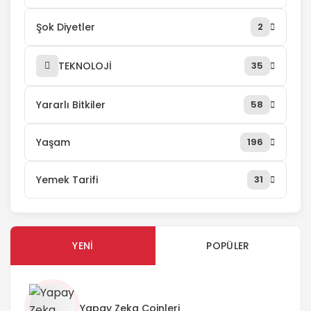
Şok Diyetler
2
TEKNOLOJİ
35
Yararlı Bitkiler
58
Yaşam
196
Yemek Tarifi
31
YENI
POPÜLER
Yapay Zeka Coinleri