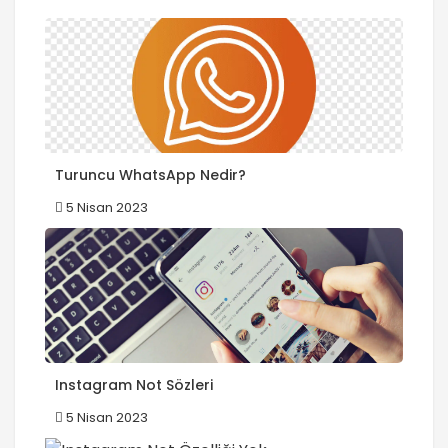
Turuncu WhatsApp Nedir?
5 Nisan 2023
Instagram Not Sözleri
5 Nisan 2023