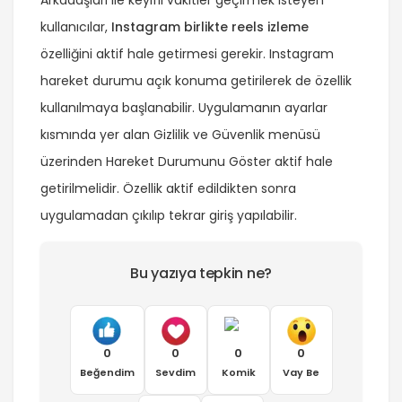
Arkadaşları ile keyifli vakitler geçirmek isteyen
kullanıcılar,
Instagram birlikte reels izleme
özelliğini aktif hale getirmesi gerekir. Instagram
hareket durumu açık konuma getirilerek de özellik
kullanılmaya başlanabilir. Uygulamanın ayarlar
kısmında yer alan Gizlilik ve Güvenlik menüsü
üzerinden Hareket Durumunu Göster aktif hale
getirilmelidir. Özellik aktif edildikten sonra
uygulamadan çıkılıp tekrar giriş yapılabilir.
Bu yazıya tepkin ne?
0
0
0
0
Beğendim
Sevdim
Komik
Vay Be