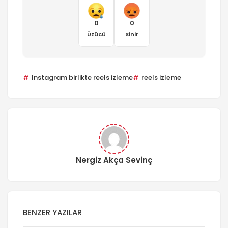
0
0
Üzücü
Sinir
Instagram birlikte reels izleme
reels izleme
Nergiz Akça Sevinç
BENZER YAZILAR