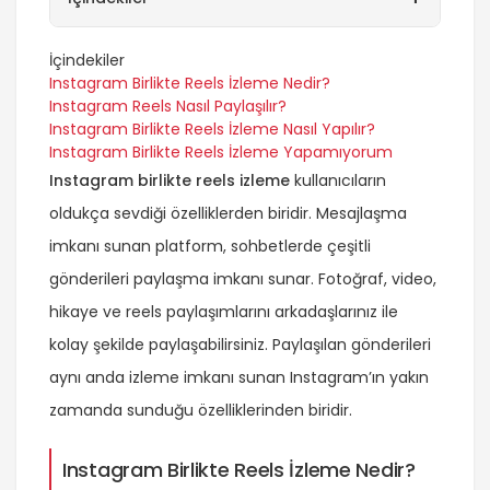
İçindekiler
Instagram Birlikte Reels İzleme Nedir?
Instagram Reels Nasıl Paylaşılır?
Instagram Birlikte Reels İzleme Nasıl Yapılır?
Instagram Birlikte Reels İzleme Yapamıyorum
Instagram birlikte reels izleme
kullanıcıların
oldukça sevdiği özelliklerden biridir. Mesajlaşma
imkanı sunan platform, sohbetlerde çeşitli
gönderileri paylaşma imkanı sunar. Fotoğraf, video,
hikaye ve reels paylaşımlarını arkadaşlarınız ile
kolay şekilde paylaşabilirsiniz. Paylaşılan gönderileri
aynı anda izleme imkanı sunan Instagram’ın yakın
zamanda sunduğu özelliklerinden biridir.
Instagram Birlikte Reels İzleme Nedir?