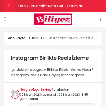
Keto Guru Nedir? Keto Guru Yorumları
Karındaki Selülitler Nasıl Gider? Göbek Selüliti
Loreal Paris Hydra Genius Kullanıcı Yorumları
Ana Sayfa
TEKNOLOJİ
Instagram Birlikte Reels İzleme
Sinoz Leke Kremi İşe Yarıyor mu? Kullanıcı
Yorumları
Son Kullanım Süresi Tarihi Geçmiş Batikon
Instagram Birlikte Reels İzleme
Kullanılır mı?
İçindekilerInstagram Birlikte Reels İzleme Nedir?
Instagram Reels Nasıl Paylaşılır?Instagram
Birlikte Reels İzleme Nasıl Yapılır?Instagram
Birlikte Reels İzleme YapamıyorumInstagram
Nergiz Akça Sevinç
tarafından
birlikte reels izleme kullanıcıların oldukça sevdiği
5 Nisan 2023
yayınlandı /
05 Nisan 2023 18:45
özelliklerden biridir. Mesajlaşma imkanı sunan
güncellendi
platform, sohbetlerde çeşitli gönderileri