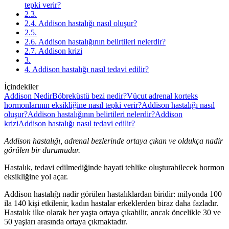
tepki verir?
2.3.
2.4. Addison hastalığı nasıl oluşur?
2.5.
2.6. Addison hastalığının belirtileri nelerdir?
2.7. Addison krizi
3.
4. Addison hastalığı nasıl tedavi edilir?
İçindekiler
Addison Nedir
Böbreküstü bezi nedir?
Vücut adrenal korteks
hormonlarının eksikliğine nasıl tepki verir?
Addison hastalığı nasıl
oluşur?
Addison hastalığının belirtileri nelerdir?
Addison
krizi
Addison hastalığı nasıl tedavi edilir?
Addison hastalığı, adrenal bezlerinde ortaya çıkan ve oldukça nadir
görülen bir durumudur.
Hastalık, tedavi edilmediğinde hayati tehlike oluşturabilecek hormon
eksikliğine yol açar.
Addison hastalığı nadir görülen hastalıklardan biridir: milyonda 100
ila 140 kişi etkilenir, kadın hastalar erkeklerden biraz daha fazladır.
Hastalık ilke olarak her yaşta ortaya çıkabilir, ancak öncelikle 30 ve
50 yaşları arasında ortaya çıkmaktadır.