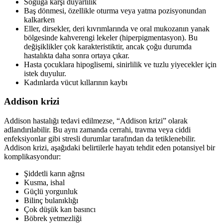
Soğuğa karşı duyarlılık
Baş dönmesi, özellikle oturma veya yatma pozisyonundan
kalkarken
Eller, dirsekler, deri kıvrımlarında ve oral mukozanın yanak
bölgesinde kahverengi lekeler (hiperpigmentasyon). Bu
değişiklikler çok karakteristiktir, ancak çoğu durumda
hastalıkta daha sonra ortaya çıkar.
Hasta çocuklara hipoglisemi, sinirlilik ve tuzlu yiyecekler için
istek duyulur.
Kadınlarda vücut kıllarının kaybı
Addison krizi
Addison hastalığı tedavi edilmezse, “Addison krizi” olarak
adlandırılabilir. Bu aynı zamanda cerrahi, travma veya ciddi
enfeksiyonlar gibi stresli durumlar tarafından da tetiklenebilir.
Addison krizi, aşağıdaki belirtilerle hayatı tehdit eden potansiyel bir
komplikasyondur:
Şiddetli karın ağrısı
Kusma, ishal
Güçlü yorgunluk
Bilinç bulanıklığı
Çok düşük kan basıncı
Böbrek yetmezliği