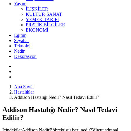
Yaşam
İLİŞKİLER
KÜLTÜR-SANAT
YEMEK TARİFİ
PRATİK BİLGİLER
EKONOMİ
Eğitim
Seyahat
Teknoloji
Nedir
Dekorasyon
Ana Sayfa
Hastalıklar
Addison Hastalığı Nedir? Nasıl Tedavi Edilir?
Addison Hastalığı Nedir? Nasıl Tedavi
Edilir?
İçindekilerAddison NedirBöbreküstü bezi nedir?Vücut adrenal