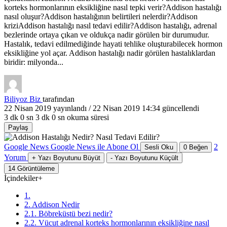
korteks hormonlarının eksikliğine nasıl tepki verir?Addison hastalığı
nasıl oluşur?Addison hastalığının belirtileri nelerdir?Addison
kriziAddison hastalığı nasıl tedavi edilir?Addison hastalığı, adrenal
bezlerinde ortaya çıkan ve oldukça nadir görülen bir durumudur.
Hastalık, tedavi edilmediğinde hayati tehlike oluşturabilecek hormon
eksikliğine yol açar. Addison hastalığı nadir görülen hastalıklardan
biridir: milyonda...
Biliyoz Biz
tarafından
22 Nisan 2019
yayınlandı /
22 Nisan 2019 14:34
güncellendi
3 dk 0 sn
3 dk 0 sn okuma süresi
Paylaş
Google News
Google News ile Abone Ol
2
Sesli Oku
0
Beğen
Yorum
+
Yazı Boyutunu Büyüt
-
Yazı Boyutunu Küçült
14
Görüntüleme
İçindekiler
+
1.
2. Addison Nedir
2.1. Böbreküstü bezi nedir?
2.2. Vücut adrenal korteks hormonlarının eksikliğine nasıl