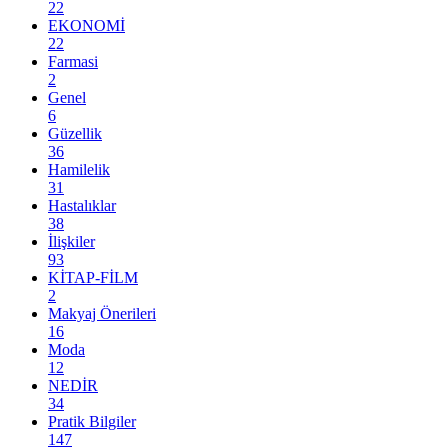
22
EKONOMİ
22
Farmasi
2
Genel
6
Güzellik
36
Hamilelik
31
Hastalıklar
38
İlişkiler
93
KİTAP-FİLM
2
Makyaj Önerileri
16
Moda
12
NEDİR
34
Pratik Bilgiler
147