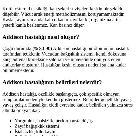
Kortikosteroid eksikliği, kan şekeri seviyeleri keskin bir şekilde
düşebilir. Vücut artık enerji metabolizmasını koruyamamaktadır.
Kaslar, aynı zamanda kalp o kadar zayıflar ki, organizma artık
yeterli kanla beslenmez. Kan basıncı düşer.
Addison hastalığı nasıl oluşur?
Çoğu durumda (% 80-90) Addison hastalığı bir otoimmün hastalık
tarafından tetiklenir. Vücudun bağışıklık sistemi, kendi dokusuna
karşı adrenal korteksine saldıran ve nihayetinde onu yok eden
antikorlar oluşturur. Hastalığın kesin oluşum nedeni şu ana kadar
bilinmemektedir.
Addison hastalığının belirtileri nelerdir?
Addison hastalığı, özellikle başlangıçta, çok spesifik olmayan
semptomlar nedeniyle kendini göstermez. Belirtiler genellikle yavaş
yavaş gelişir. Hastalığın ciddi evresine kadar, belirtilen yalnızca stres
altında ortaya çıkar:
Yorgunluk, halsizlik, performansta düşüş
Zayıf bağışıklık sistemi
İştahsızlık, kilo kaybı