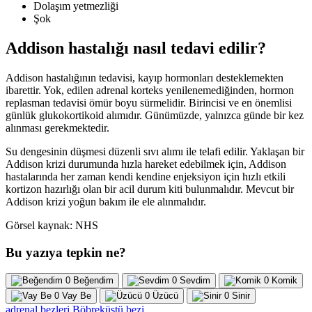
Dolaşım yetmezliği
Şok
Addison hastalığı nasıl tedavi edilir?
Addison hastalığının tedavisi, kayıp hormonları desteklemekten
ibarettir. Yok, edilen adrenal korteks yenilenemediğinden, hormon
replasman tedavisi ömür boyu sürmelidir. Birincisi ve en önemlisi
günlük glukokortikoid alımıdır. Günümüzde, yalnızca günde bir kez
alınması gerekmektedir.
Su dengesinin düşmesi düzenli sıvı alımı ile telafi edilir. Yaklaşan bir
Addison krizi durumunda hızla hareket edebilmek için, Addison
hastalarında her zaman kendi kendine enjeksiyon için hızlı etkili
kortizon hazırlığı olan bir acil durum kiti bulunmalıdır. Mevcut bir
Addison krizi yoğun bakım ile ele alınmalıdır.
Görsel kaynak: NHS
Bu yazıya tepkin ne?
0
Beğendim
0
Sevdim
0
Komik
0
Vay Be
0
Üzücü
0
Sinir
adrenal bezleri
Böbreküstü bezi