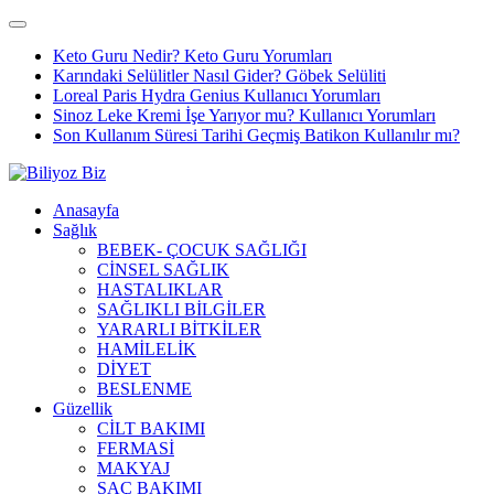
Keto Guru Nedir? Keto Guru Yorumları
Karındaki Selülitler Nasıl Gider? Göbek Selüliti
Loreal Paris Hydra Genius Kullanıcı Yorumları
Sinoz Leke Kremi İşe Yarıyor mu? Kullanıcı Yorumları
Son Kullanım Süresi Tarihi Geçmiş Batikon Kullanılır mı?
Anasayfa
Sağlık
BEBEK- ÇOCUK SAĞLIĞI
CİNSEL SAĞLIK
HASTALIKLAR
SAĞLIKLI BİLGİLER
YARARLI BİTKİLER
HAMİLELİK
DİYET
BESLENME
Güzellik
CİLT BAKIMI
FERMASİ
MAKYAJ
SAÇ BAKIMI