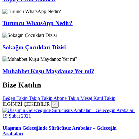
Turuncu WhatsApp Nedir?
Sokağın Çocukları Dizisi
Muhabbet Kuşu Maydanoz Yer mi?
Bize Katılın
Beğen
Takip
Takip
Takip
Abone
Takip
Mesaj
Katıl
Takip
İLGİNİZİ ÇEKEBİLİR
×
19 Şubat 2021
Ulaşımın Geleceğinde Sürücüsüz Arabalar – Geleceğin
Arabaları