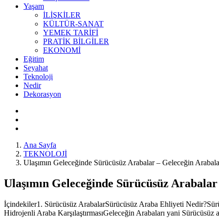
Yaşam
İLİŞKİLER
KÜLTÜR-SANAT
YEMEK TARİFİ
PRATİK BİLGİLER
EKONOMİ
Eğitim
Seyahat
Teknoloji
Nedir
Dekorasyon
Ana Sayfa
TEKNOLOJİ
Ulaşımın Geleceğinde Sürücüsüz Arabalar – Geleceğin Arabala
Ulaşımın Geleceğinde Sürücüsüz Arabalar 
İçindekiler1. Sürücüsüz ArabalarSürücüsüz Araba Ehliyeti Nedir?Sürücü
Hidrojenli Araba KarşılaştırmasıGeleceğin Arabaları yani Sürücüsüz a