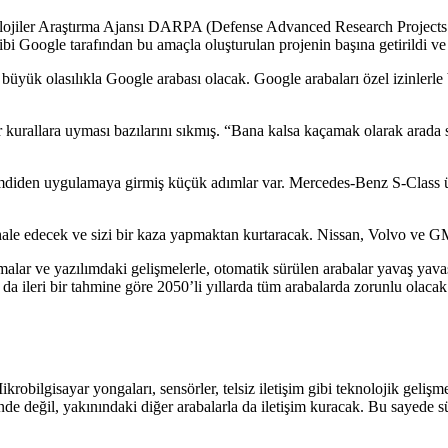
ojiler Araştırma Ajansı DARPA (Defense Advanced Research Projects A
bi Google tarafından bu amaçla oluşturulan projenin başına getirildi ve 
 büyük olasılıkla Google arabası olacak. Google arabaları özel izinlerl
 kurallara uyması bazılarını sıkmış. “Bana kalsa kaçamak olarak arada sı
diden uygulamaya girmiş küçük adımlar var. Mercedes-Benz S-Class üst s
le edecek ve sizi bir kaza yapmaktan kurtaracak. Nissan, Volvo ve GM
amalar ve yazılımdaki gelişmelerle, otomatik sürülen arabalar yavaş ya
a ileri bir tahmine göre 2050’li yıllarda tüm arabalarda zorunlu olacak 
robilgisayar yongaları, sensörler, telsiz iletişim gibi teknolojik geliş
içinde değil, yakınındaki diğer arabalarla da iletişim kuracak. Bu saye