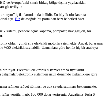
ABD ve Avrupa’daki sınırlı birkaç bölge dışına yayılacaklar.
rı gösteriliyor.
anıyor” iş ilanlarından da bellidir. En büyük uluslararası
ortal açtı.
Biz
de aşağıda bu portaldan bazı haberleri özet
 müzik sistemi, pencere açma kapama, pompalar, navigasyon, hız
uş.
ektronik oldu. Şimdi sıra elektrikli motorlara gelmekte. Ancak bu aşama
e %50 elektrikli sayılabilir. Uzmanlara göre henüz hiç bir arabaya
iri fiyat. Elektrikli/elektronik sistemler araba fiyatlarını
den çalışmaları elektronik sistemleri uzun dönemde mekaniklere göre
artışına rağmen rağbet görmesi ve çok sayıda satılması beklenmekte.
da. Eğer vergiler hariç 100 000 dolar verirseniz. Aacağınız Tesla S