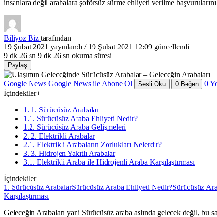
insanlara değil arabalara şoförsüz sürme ehliyeti verilme başvurularını
Biliyoz Biz
tarafından
19 Şubat 2021
yayınlandı /
19 Şubat 2021 12:09
güncellendi
9 dk 26 sn
9 dk 26 sn okuma süresi
Paylaş
Google News
Google News ile Abone Ol
0
Y
Sesli Oku
0
Beğen
İçindekiler
+
1. 1. Sürücüsüz Arabalar
1.1. Sürücüsüz Araba Ehliyeti Nedir?
1.2. Sürücüsüz Araba Gelişmeleri
2. 2. Elektrikli Arabalar
2.1. Elektrikli Arabaların Zorlukları Nelerdir?
3. 3. Hidrojen Yakıtlı Arabalar
3.1. Elektrikli Araba ile Hidrojenli Araba Karşılaştırması
İçindekiler
1. Sürücüsüz Arabalar
Sürücüsüz Araba Ehliyeti Nedir?
Sürücüsüz Ara
Karşılaştırması
Geleceğin Arabaları yani Sürücüsüz araba aslında gelecek değil, bu s