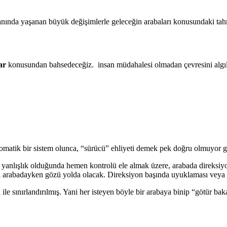
anında yaşanan büyük değişimlerle geleceğin arabaları konusundaki ta
ar
konusundan bahsedeceğiz. insan müdahalesi olmadan çevresini algılam
tomatik bir sistem olunca, “sürücü” ehliyeti demek pek doğru olmuyor g
 yanlışlık olduğunda hemen kontrolü ele almak üzere, arabada direksiyo
 kişi arabadayken gözü yolda olacak. Direksiyon başında uyuklaması veya
 ile sınırlandırılmış. Yani her isteyen böyle bir arabaya binip “götür ba