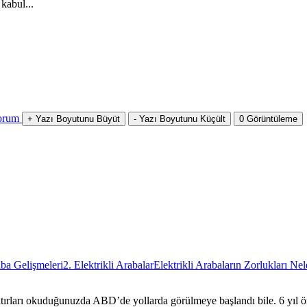
 kabul...
orum
+
Yazı Boyutunu Büyüt
-
Yazı Boyutunu Küçült
0
Görüntüleme
ba Gelişmeleri
2. Elektrikli Arabalar
Elektrikli Arabaların Zorlukları Nel
atırları okuduğunuzda ABD’de yollarda görülmeye başlandı bile. 6 yıl ö