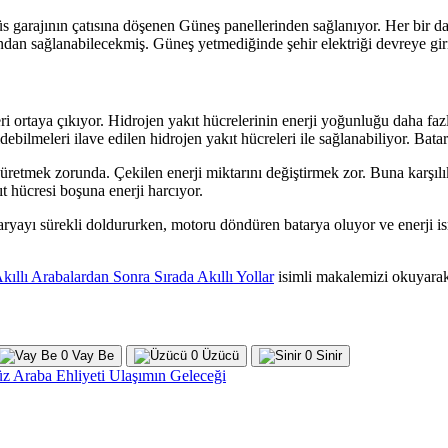
obüs garajının çatısına döşenen Güneş panellerinden sağlanıyor. Her bir 
fından sağlanabilecekmiş. Güneş yetmediğinde şehir elektriği devreye gi
leri ortaya çıkıyor. Hidrojen yakıt hücrelerinin enerji yoğunluğu daha fazl
debilmeleri ilave edilen hidrojen yakıt hücreleri ile sağlanabiliyor. Bata
i üretmek zorunda. Çekilen enerji miktarını değiştirmek zor. Buna karşılı
t hücresi boşuna enerji harcıyor.
taryayı sürekli doldururken, motoru döndüren batarya oluyor ve enerji is
kıllı Arabalardan Sonra Sırada Akıllı Yollar
isimli makalemizi okuyarak b
0
Vay Be
0
Üzücü
0
Sinir
z Araba Ehliyeti
Ulaşımın Geleceği