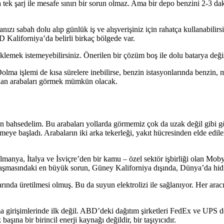
a tek şarj ile mesafe sınırı bir sorun olmaz. Ama bir depo benzini 2-3 da
anızı sabah dolu alıp günlük iş ve alışverişiniz için rahatça kullanabilir
 Kaliforniya’da belirli birkaç bölgede var.
beklemek istemeyebilirsiniz. Önerilen bir çözüm boş ile dolu batarya değ
lma işlemi de kısa sürelere inebilirse, benzin istasyonlarında benzin
llanan arabaları görmek mümkün olacak.
an bahsedelim. Bu arabaları yollarda görmemiz çok da uzak değil gibi g
meye başladı. Arabaların iki arka tekerleği, yakıt hücresinden elde edil
lmanya, İtalya ve İsviçre’den bir kamu – özel sektör işbirliği olan MobyP
ınlaşmasındaki en büyük sorun, Güney Kaliforniya dışında, Dünya’da hid
ında üretilmesi olmuş. Bu da suyun elektrolizi ile sağlanıyor. Her ara
a girişimlerinde ilk değil. ABD’deki dağıtım şirketleri FedEx ve UPS d
şına bir birincil enerji kaynağı değildir, bir taşıyıcıdır.