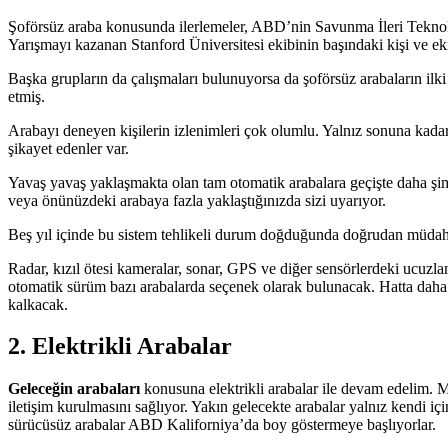
Şoförsüz araba konusunda ilerlemeler, ABD’nin Savunma İleri Teknol
Yarışmayı kazanan Stanford Üniversitesi ekibinin başındaki kişi ve eki
Başka grupların da çalışmaları bulunuyorsa da şoförsüz arabaların ilki
etmiş.
Arabayı deneyen kişilerin izlenimleri çok olumlu. Yalnız sonuna kadar
şikayet edenler var.
Yavaş yavaş yaklaşmakta olan tam otomatik arabalara geçişte daha şim
veya önünüzdeki arabaya fazla yaklaştığınızda sizi uyarıyor.
Beş yıl içinde bu sistem tehlikeli durum doğduğunda doğrudan müdaha
Radar, kızıl ötesi kameralar, sonar, GPS ve diğer sensörlerdeki ucuzl
otomatik sürüm bazı arabalarda seçenek olarak bulunacak. Hatta daha d
kalkacak.
2. Elektrikli Arabalar
Geleceğin arabaları
konusuna elektrikli arabalar ile devam edelim. Mik
iletişim kurulmasını sağlıyor. Yakın gelecekte arabalar yalnız kendi 
sürücüsüz arabalar ABD Kaliforniya’da boy göstermeye başlıyorlar.