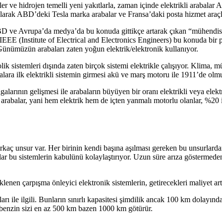
er ve hidrojen temelli yeni yakıtlarla, zaman içinde elektrikli arabalar 
olarak ABD’deki Tesla marka arabalar ve Fransa’daki posta hizmet araçla
ABD ve Avrupa’da medya’da bu konuda gittikçe artarak çıkan “mühendis ar
EEE (Institute of Electrical and Electronics Engineers) bu konuda bir p
ünümüzün arabaları zaten yoğun elektrik/elektronik kullanıyor.
ik sistemleri dışında zaten birçok sistemi elektrikle çalışıyor. Klima,
lara ilk elektrikli sistemin girmesi akü ve marş motoru ile 1911’de olm
ngalarının gelişmesi ile arabaların büyüyen bir oranı elektrikli veya el
rabalar, yani hem elektrik hem de içten yanmalı motorlu olanlar, %20 il
rkaç unsur var. Her birinin kendi başına aşılması gereken bu unsurlardan b
tajlar bu sistemlerin kabulünü kolaylaştırıyor. Uzun süre arıza gösterme
lenen çarpışma önleyici elektronik sistemlerin, getirecekleri maliyet 
ları ile ilgili. Bunların sınırlı kapasitesi şimdilik ancak 100 km dolayın
o benzin sizi en az 500 km bazen 1000 km götürür.