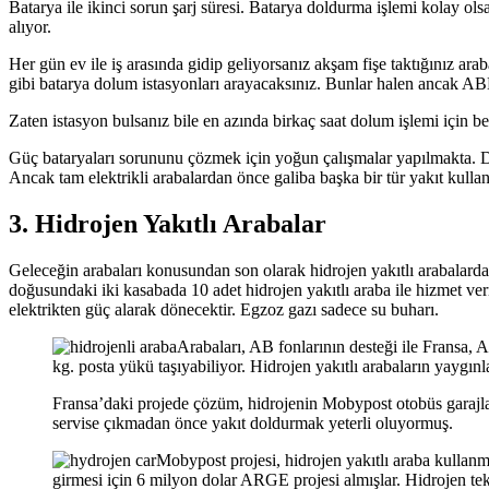
Batarya ile ikinci sorun şarj süresi. Batarya doldurma işlemi kolay ols
alıyor.
Her gün ev ile iş arasında gidip geliyorsanız akşam fişe taktığınız arab
gibi batarya dolum istasyonları arayacaksınız. Bunlar halen ancak ABD
Zaten istasyon bulsanız bile en azında birkaç saat dolum işlemi için 
Güç bataryaları sorununu çözmek için yoğun çalışmalar yapılmakta. Do
Ancak tam elektrikli arabalardan önce galiba başka bir tür yakıt ku
3. Hidrojen Yakıtlı Arabalar
Geleceğin arabaları konusundan son olarak hidrojen yakıtlı arabalard
doğusundaki iki kasabada 10 adet hidrojen yakıtlı araba ile hizmet ver
elektrikten güç alarak dönecektir. Egzoz gazı sadece su buharı.
Arabaları, AB fonlarının desteği ile Fransa, A
kg. posta yükü taşıyabiliyor. Hidrojen yakıtlı arabaların yayg
Fransa’daki projede çözüm, hidrojenin Mobypost otobüs garajlar
servise çıkmadan önce yakıt doldurmak yeterli oluyormuş.
Mobypost projesi, hidrojen yakıtlı araba kullanm
girmesi için 6 milyon dolar ARGE projesi almışlar. Hidrojen tek ba