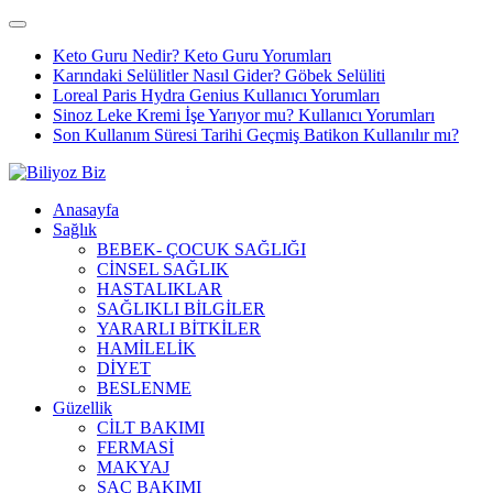
Keto Guru Nedir? Keto Guru Yorumları
Karındaki Selülitler Nasıl Gider? Göbek Selüliti
Loreal Paris Hydra Genius Kullanıcı Yorumları
Sinoz Leke Kremi İşe Yarıyor mu? Kullanıcı Yorumları
Son Kullanım Süresi Tarihi Geçmiş Batikon Kullanılır mı?
Anasayfa
Sağlık
BEBEK- ÇOCUK SAĞLIĞI
CİNSEL SAĞLIK
HASTALIKLAR
SAĞLIKLI BİLGİLER
YARARLI BİTKİLER
HAMİLELİK
DİYET
BESLENME
Güzellik
CİLT BAKIMI
FERMASİ
MAKYAJ
SAÇ BAKIMI