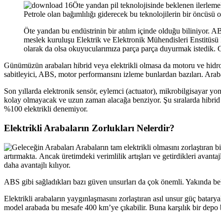
Öte yandan pil teknolojisinde beklenen ilerlemel
Petrole olan bağımlılığı giderecek bu teknolojilerin bir öncüsü 
Öte yandan bu endüstrinin bir atılım içinde olduğu biliniyor. 
meslek kuruluşu Elektrik ve Elektronik Mühendisleri Enstitüsü I
olarak da olsa okuyucularımıza parça parça duyurmak istedik. G
Günümüzün arabaları hibrid veya elektrikli olmasa da motoru ve hidrol
sabitleyici, ABS, motor performansını izleme bunlardan bazıları. Araba
Son yıllarda elektronik sensör, eylemci (actuator), mikrobilgisayar yo
kolay olmayacak ve uzun zaman alacağa benziyor. Şu sıralarda hibrid a
%100 elektrikli denemiyor.
Elektrikli Arabaların Zorlukları Nelerdir?
Arabaların tam elektrikli olmasını zorlaştıran bi
artırmakta. Ancak üretimdeki verimlilik artışları ve getirdikleri avan
daha avantajlı kılıyor.
ABS gibi sağladıkları bazı güven unsurları da çok önemli. Yakında bek
Elektrikli arabaların yaygınlaşmasını zorlaştıran asıl unsur güç batarya
model arabada bu mesafe 400 km’ye çıkabilir. Buna karşılık bir dep