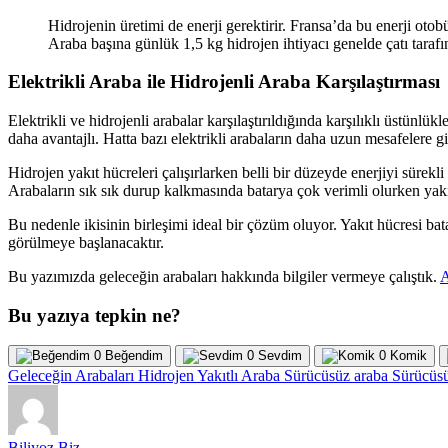
Hidrojenin üretimi de enerji gerektirir. Fransa’da bu enerji ot
Araba başına günlük 1,5 kg hidrojen ihtiyacı genelde çatı tara
Elektrikli Araba ile Hidrojenli Araba Karşılaştırması
Elektrikli ve hidrojenli arabalar karşılaştırıldığında karşılıklı üstünlük
daha avantajlı. Hatta bazı elektrikli arabaların daha uzun mesafelere gi
Hidrojen yakıt hücreleri çalışırlarken belli bir düzeyde enerjiyi sürekl
Arabaların sık sık durup kalkmasında batarya çok verimli olurken yakı
Bu nedenle ikisinin birleşimi ideal bir çözüm oluyor. Yakıt hücresi ba
görülmeye başlanacaktır.
Bu yazımızda geleceğin arabaları hakkında bilgiler vermeye çalıştık.
A
Bu yazıya tepkin ne?
0
Beğendim
0
Sevdim
0
Komik
Geleceğin Arabaları
Hidrojen Yakıtlı Araba
Sürücüsüz araba
Sürücüsü
Biliyoz Biz