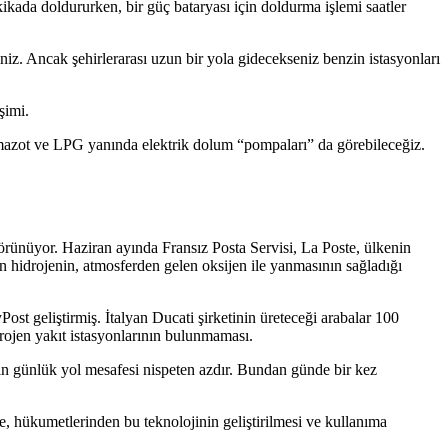
kikada doldururken, bir güç bataryası için doldurma işlemi saatler
siniz. Ancak şehirlerarası uzun bir yola gidecekseniz benzin istasyonları
işimi.
, mazot ve LPG yanında elektrik dolum “pompaları” da görebileceğiz.
örünüyor. Haziran ayında Fransız Posta Servisi, La Poste, ülkenin
en hidrojenin, atmosferden gelen oksijen ile yanmasının sağladığı
ost geliştirmiş. İtalyan Ducati şirketinin üreteceği arabalar 100
rojen yakıt istasyonlarının bulunmaması.
cın günlük yol mesafesi nispeten azdır. Bundan günde bir kez
e, hükumetlerinden bu teknolojinin geliştirilmesi ve kullanıma