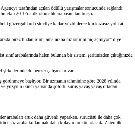
gency) tarafından açılan ödüllü yarışmalar sonucunda sağlandı.
bu ekip 2010’da ilk otomatik arabasını tanıtmıştı.
e belli güzergahlarda şimdiye kadar yüzbinlerce km kazasız yol kat
rada biraz hızlanırdım, ama araba hız sınırını hiç açmıyor” diye
ınıf arabalarında halen bulunan bir sistem, şeritinizden çıktığınızda
 şirketlerinde de benzer çalışmalar var.
vaş görünmeye başlıyor. Bir uzmanın tahminine göre 2028 yılında
ve yüzyılın ikinci yarısında şoförlü sürüş yavaş yavaş ortadan
meler arabaları artık daha güvenli yaparken, sürücüsü ile daha çok
de sürücüsüz araba kullanmak daha kolay mümkün olacak. Zaten ilk