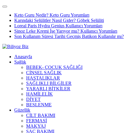
Keto Guru Nedir? Keto Guru Yorumları
Karındaki Selülitler Nasıl Gider? Göbek Selüliti
Loreal Paris Hydra Genius Kullanıcı Yorumları
Sinoz Leke Kremi İşe Yarıyor mu? Kullanıcı Yorumları
Son Kullanım Süresi Tarihi Geçmiş Batikon Kullanılır mı?
Anasayfa
Sağlık
BEBEK- ÇOCUK SAĞLIĞI
CİNSEL SAĞLIK
HASTALIKLAR
SAĞLIKLI BİLGİLER
YARARLI BİTKİLER
HAMİLELİK
DİYET
BESLENME
Güzellik
CİLT BAKIMI
FERMASİ
MAKYAJ
SAÇ BAKIMI