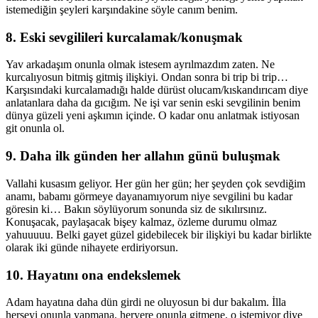
istemediğin şeyleri karşındakine söyle canım benim.
8. Eski sevgilileri kurcalamak/konuşmak
Yav arkadaşım onunla olmak istesem ayrılmazdım zaten. Ne
kurcalıyosun bitmiş gitmiş ilişkiyi. Ondan sonra bi trip bi trip…
Karşısındaki kurcalamadığı halde dürüst olucam/kıskandırıcam diye
anlatanlara daha da gıcığım. Ne işi var senin eski sevgilinin benim
dünya güzeli yeni aşkımın içinde. O kadar onu anlatmak istiyosan
git onunla ol.
9. Daha ilk günden her allahın günü buluşmak
Vallahi kusasım geliyor. Her gün her gün; her şeyden çok sevdiğim
anamı, babamı görmeye dayanamıyorum niye sevgilini bu kadar
göresin ki… Bakın söylüyorum sonunda siz de sıkılırsınız.
Konuşacak, paylaşacak bişey kalmaz, özleme durumu olmaz
yahuuuuu. Belki gayet güzel gidebilecek bir ilişkiyi bu kadar birlikte
olarak iki günde nihayete erdiriyorsun.
10. Hayatını ona endekslemek
Adam hayatına daha dün girdi ne oluyosun bi dur bakalım. İlla
herşeyi onunla yapmana, heryere onunla gitmene, o istemiyor diye