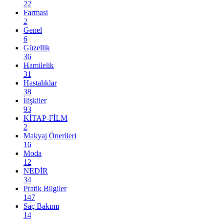
22
Farmasi
2
Genel
6
Güzellik
36
Hamilelik
31
Hastalıklar
38
İlişkiler
93
KİTAP-FİLM
2
Makyaj Önerileri
16
Moda
12
NEDİR
34
Pratik Bilgiler
147
Saç Bakımı
14