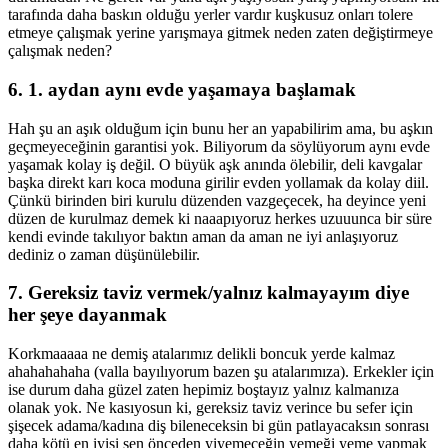
tarafında daha baskın olduğu yerler vardır kuşkusuz onları tolere
etmeye çalışmak yerine yarışmaya gitmek neden zaten değiştirmeye
çalışmak neden?
6. 1. aydan aynı evde yaşamaya başlamak
Hah şu an aşık olduğum için bunu her an yapabilirim ama, bu aşkın
geçmeyeceğinin garantisi yok. Biliyorum da söylüyorum aynı evde
yaşamak kolay iş değil. O büyük aşk anında ölebilir, deli kavgalar
başka direkt karı koca moduna girilir evden yollamak da kolay diil.
Çünkü birinden biri kurulu düzenden vazgeçecek, ha deyince yeni
düzen de kurulmaz demek ki naaapıyoruz herkes uzuuunca bir süre
kendi evinde takılıyor baktın aman da aman ne iyi anlaşıyoruz
dediniz o zaman düşünülebilir.
7. Gereksiz taviz vermek/yalnız kalmayayım diye
her şeye dayanmak
Korkmaaaaa ne demiş atalarımız delikli boncuk yerde kalmaz
ahahahahaha (valla bayılıyorum bazen şu atalarımıza). Erkekler için
ise durum daha güzel zaten hepimiz boştayız yalnız kalmanıza
olanak yok. Ne kasıyosun ki, gereksiz taviz verince bu sefer için
şişecek adama/kadına diş bileneceksin bi gün patlayacaksın sonrası
daha kötü en iyisi sen önceden yiyemeceğin yemeği yeme yapmak