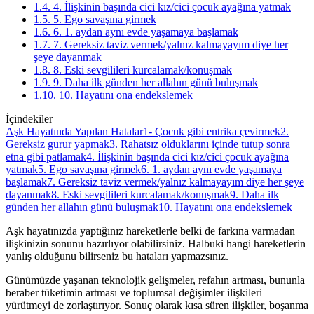
1.4. 4. İlişkinin başında cici kız/cici çocuk ayağına yatmak
1.5. 5. Ego savaşına girmek
1.6. 6. 1. aydan aynı evde yaşamaya başlamak
1.7. 7. Gereksiz taviz vermek/yalnız kalmayayım diye her
şeye dayanmak
1.8. 8. Eski sevgilileri kurcalamak/konuşmak
1.9. 9. Daha ilk günden her allahın günü buluşmak
1.10. 10. Hayatını ona endekslemek
İçindekiler
Aşk Hayatında Yapılan Hatalar
1- Çocuk gibi entrika çevirmek
2.
Gereksiz gurur yapmak
3. Rahatsız olduklarını içinde tutup sonra
etna gibi patlamak
4. İlişkinin başında cici kız/cici çocuk ayağına
yatmak
5. Ego savaşına girmek
6. 1. aydan aynı evde yaşamaya
başlamak
7. Gereksiz taviz vermek/yalnız kalmayayım diye her şeye
dayanmak
8. Eski sevgilileri kurcalamak/konuşmak
9. Daha ilk
günden her allahın günü buluşmak
10. Hayatını ona endekslemek
Aşk hayatınızda yaptığınız hareketlerle belki de farkına varmadan
ilişkinizin sonunu hazırlıyor olabilirsiniz. Halbuki hangi hareketlerin
yanlış olduğunu bilirseniz bu hataları yapmazsınız.
Günümüzde yaşanan teknolojik gelişmeler, refahın artması, bununla
beraber tüketimin artması ve toplumsal değişimler ilişkileri
yürütmeyi de zorlaştırıyor. Sonuç olarak kısa süren ilişkiler, boşanma