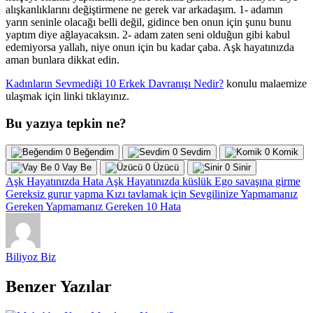
alışkanlıklarını değiştirmene ne gerek var arkadaşım. 1- adamın
yarın seninle olacağı belli değil, gidince ben onun için şunu bunu
yaptım diye ağlayacaksın. 2- adam zaten seni olduğun gibi kabul
edemiyorsa yallah, niye onun için bu kadar çaba. Aşk hayatınızda
aman bunlara dikkat edin.
Kadınların Sevmediği 10 Erkek Davranışı Nedir?
konulu malaemize
ulaşmak için linki tıklayınız.
Bu yazıya tepkin ne?
0
Beğendim
0
Sevdim
0
Komik
0
Vay Be
0
Üzücü
0
Sinir
Aşk Hayatınızda Hata
Aşk Hayatınızda küslük
Ego savaşına girme
Gereksiz gurur yapma
Kızı tavlamak için
Sevgilinize Yapmamanız
Gereken
Yapmamanız Gereken 10 Hata
Biliyoz Biz
Benzer Yazılar