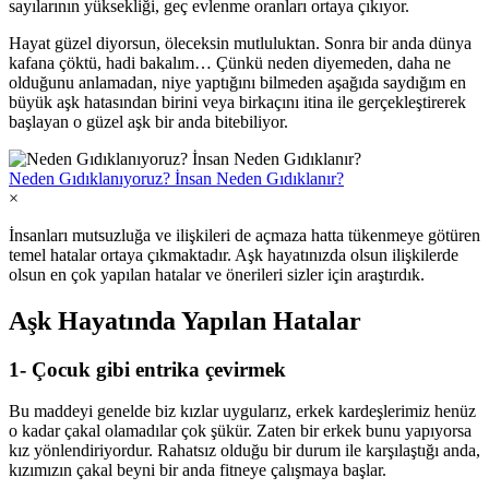
sayılarının yüksekliği, geç evlenme oranları ortaya çıkıyor.
Hayat güzel diyorsun, öleceksin mutluluktan. Sonra bir anda dünya
kafana çöktü, hadi bakalım… Çünkü neden diyemeden, daha ne
olduğunu anlamadan, niye yaptığını bilmeden aşağıda saydığım en
büyük aşk hatasından birini veya birkaçını itina ile gerçekleştirerek
başlayan o güzel aşk bir anda bitebiliyor.
Neden Gıdıklanıyoruz? İnsan Neden Gıdıklanır?
×
İnsanları mutsuzluğa ve ilişkileri de açmaza hatta tükenmeye götüren
temel hatalar ortaya çıkmaktadır. Aşk hayatınızda olsun ilişkilerde
olsun en çok yapılan hatalar ve önerileri sizler için araştırdık.
Aşk Hayatında Yapılan Hatalar
1- Çocuk gibi entrika çevirmek
Bu maddeyi genelde biz kızlar uygularız, erkek kardeşlerimiz henüz
o kadar çakal olamadılar çok şükür. Zaten bir erkek bunu yapıyorsa
kız yönlendiriyordur. Rahatsız olduğu bir durum ile karşılaştığı anda,
kızımızın çakal beyni bir anda fitneye çalışmaya başlar.