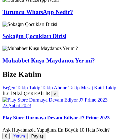
Turuncu WhatsApp Nedir?
Sokağın Çocukları Dizisi
Muhabbet Kuşu Maydanoz Yer mi?
Bize Katılın
Beğen
Takip
Takip
Takip
Abone
Takip
Mesaj
Katıl
Takip
İLGİNİZİ ÇEKEBİLİR
×
23 Şubat 2023
Play Store Durmaya Devam Ediyor J7 Prime 2023
Aşk Hayatınızda Yaptığınız En Büyük 10 Hata Nedir?
0
Yorum
Paylaş