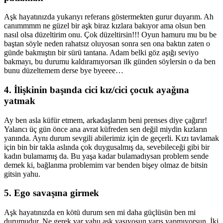
Aşk hayatınızda yukarıyı referans göstermekten gurur duyarım. Ah
canımmmm ne güzel bir aşk biraz kızlara bakıyor ama olsun ben
nasıl olsa düzeltirim onu. Çok düzeltirsin!!! Oyun hamuru mu bu be
baştan söyle neden rahatsız oluyosan sonra sen ona baktın zaten o
günde bakmıştın bir sürü tantana. Adam belki göz aşığı seviyo
bakmayı, bu durumu kaldıramıyorsan ilk günden söylersin o da ben
bunu düzeltemem derse bye byeeee…
4. İlişkinin başında cici kız/cici çocuk ayağına
yatmak
Ay ben asla küfür etmem, arkadaşlarım beni prenses diye çağırır!
Yalancı üç gün önce ana avrat küfreden sen değil miydin kızların
yanında. Aynı durum sevgili abilerimiz için de geçerli. Kızı tavlamak
için bin bir takla aslında çok duygusalmış da, sevebileceği gibi bir
kadın bulamamış da. Bu yaşa kadar bulamadıysan problem sende
demek ki, bağlanma problemim var benden bişey olmaz de bitsin
gitsin yahu.
5. Ego savaşına girmek
Aşk hayatınızda en kötü durum sen mi daha güçlüsün ben mi
durumudur. Ne gerek var yahu aşk yaşıyosun yarış yapmıyorsun. İki