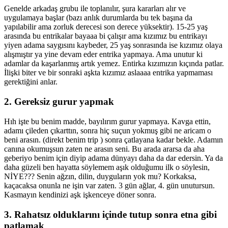
Genelde arkadaş grubu ile toplanılır, şura kararları alır ve
uygulamaya başlar (bazı anlık durumlarda bu tek başına da
yapılabilir ama zorluk derecesi son derece yüksektir). 15-25 yaş
arasında bu entrikalar bayaaa bi çalışır ama kızımız bu entrikayı
yiyen adama saygısını kaybeder, 25 yaş sonrasında ise kızımız olaya
alışmıştır ya yine devam eder entrika yapmaya. Ama unutur ki
adamlar da kaşarlanmış artık yemez. Entirka kızımızın kıçında patlar.
İlişki biter ve bir sonraki aşkta kızımız aslaaaa entrika yapmaması
gerektiğini anlar.
2. Gereksiz gurur yapmak
Hıh işte bu benim madde, bayılırım gurur yapmaya. Kavga ettin,
adamı çileden çıkarttın, sonra hiç suçun yokmuş gibi ne aricam o
beni arasın. (direkt benim trip ) sonra çatlayana kadar bekle. Adamın
canına okumuşsun zaten ne arasın seni. Bu arada ararsa da aha
geberiyo benim için diyip adama dünyayı daha da dar edersin. Ya da
daha güzeli ben hayatta söylemem aşık olduğumu ilk o söylesin,
NİYE??? Senin ağzın, dilin, duyguların yok mu? Korkaksa,
kaçacaksa onunla ne işin var zaten. 3 gün ağlar, 4. gün unutursun.
Kasmayın kendinizi aşk işkenceye döner sonra.
3. Rahatsız olduklarını içinde tutup sonra etna gibi
patlamak