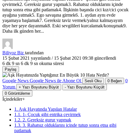
çevirmek2. Gereksiz gurur yapmak3. Rahatsız olduklarını içinde
tutup sonra etna gibi patlamak4. İlişkinin başında cici kız/cici çocuk
ayağına yatmak5. Ego savaşına girmek6. 1. aydan aynı evde
yaşamaya başlamak7. Gereksiz taviz vermek/yalnız kalmayayım
diye her şeye dayanmak8. Eski sevgilileri kurcalamak/konuşmak9.
Daha ilk günden her...
Biliyoz Biz
tarafından
15 Şubat 2021
yayınlandı /
15 Şubat 2021 09:38
güncellendi
6 dk 9 sn
6 dk 9 sn okuma süresi
Paylaş
Google News
Google News ile Abone Ol
0
Sesli Oku
0
Beğen
Yorum
+
Yazı Boyutunu Büyüt
-
Yazı Boyutunu Küçült
0
Görüntüleme
İçindekiler
+
1. Aşk Hayatında Yapılan Hatalar
1.1. 1- Çocuk gibi entrika çevirmek
1.2. 2. Gereksiz gurur yapmak
1.3. 3. Rahatsız olduklarını içinde tutup sonra etna gibi
patlamak