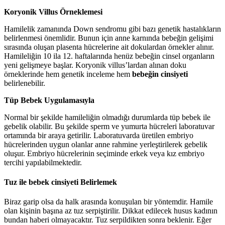
Koryonik Villus Örneklemesi
Hamilelik zamanında Down sendromu gibi bazı genetik hastalıkların
belirlenmesi önemlidir. Bunun için anne karnında bebeğin gelişimi
sırasında oluşan plasenta hücrelerine ait dokulardan örnekler alınır.
Hamileliğin 10 ila 12. haftalarında henüz bebeğin cinsel organların
yeni gelişmeye başlar. Koryonik villus’lardan alınan doku
örneklerinde hem genetik inceleme hem
bebeğin cinsiyeti
belirlenebilir.
Tüp Bebek Uygulamasıyla
Normal bir şekilde hamileliğin olmadığı durumlarda tüp bebek ile
gebelik olabilir. Bu şekilde sperm ve yumurta hücreleri laboratuvar
ortamında bir araya getirilir. Laboratuvarda üretilen embriyo
hücrelerinden uygun olanlar anne rahmine yerleştirilerek gebelik
oluşur. Embriyo hücrelerinin seçiminde erkek veya kız embriyo
tercihi yapılabilmektedir.
Tuz ile bebek cinsiyeti Belirlemek
Biraz garip olsa da halk arasında konuşulan bir yöntemdir. Hamile
olan kişinin başına az tuz serpiştirilir. Dikkat edilecek husus kadının
bundan haberi olmayacaktır. Tuz serpildikten sonra beklenir. Eğer