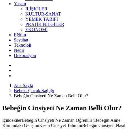
Yaşam
İLİŞKİLER
KÜLTÜR-SANAT
YEMEK TARİFİ
PRATİK BİLGİLER
EKONOMİ
Eğitim
Seyahat
Teknoloji
Nedir
Dekorasyon
Ana Sayfa
Bebek- Çocuk Sağlığı
Bebeğin Cinsiyeti Ne Zaman Belli Olur?
Bebeğin Cinsiyeti Ne Zaman Belli Olur?
İçindekilerBebeğin Cinsiyeti Ne Zaman Öğrenilir?Bebeğin Anne
Karnındaki GelişimiKesin Cinsiyet TahminiBebeğin Cinsiyeti Nasıl