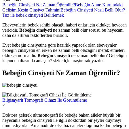
Bebeğin Cinsiyeti Ne Zaman Öğrenilir?
Bebeğin Anne Karnındaki
Gelişimi
Kesin Cinsiyet Tahmini
Bebeğin Cinsiyeti Nasıl Belli Olur?
Tuz ile bebek cinsiyeti Belirlemek
Ebeveynlerin bebek sahibi olacağı haberi onlar için oldukça heyecan
vericidir.
Bebeğin cinsiyeti
ne zaman belli olur sorusu bu heyecanı
daha da artıran faktörlerden birisidir.
Evet bebeğin cinsiyetine göre hazırlık yapacak olan ebeveynler
bebeğin cinsiyetin en erken ne zaman belli olacağını merak etmeleri
oldukça normaldir.
Bebeğin cinsiyeti
ne zaman belli olur? Gebeliğin
kaçıncı haftasında anlaşılır? sizler için araştırarak yazdık.
Bebeğin Cinsiyeti Ne Zaman Öğrenilir?
Bilgisayarlı Tomografi Cihazı İle Görüntüleme
×
Doktora gelerek ultrasonografi ile bebeğe bakan aileler büyük bir
heyecanla bebeğin cinsiyeti ile ilgili doktordan bir şeyler duymayı
umut ediyorlar. Ama nadirde olsa bazı aileler doğuma kadar bebeğin