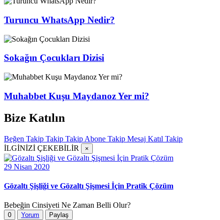
Turuncu WhatsApp Nedir?
Sokağın Çocukları Dizisi
Muhabbet Kuşu Maydanoz Yer mi?
Bize Katılın
Beğen
Takip
Takip
Takip
Abone
Takip
Mesaj
Katıl
Takip
İLGİNİZİ ÇEKEBİLİR
×
29 Nisan 2020
Gözaltı Şişliği ve Gözaltı Şişmesi İçin Pratik Çözüm
Bebeğin Cinsiyeti Ne Zaman Belli Olur?
0
Yorum
Paylaş