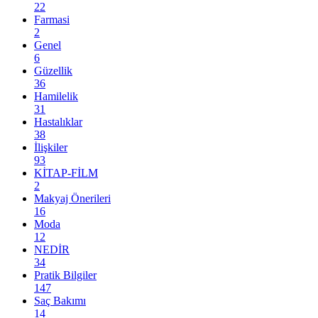
22
Farmasi
2
Genel
6
Güzellik
36
Hamilelik
31
Hastalıklar
38
İlişkiler
93
KİTAP-FİLM
2
Makyaj Önerileri
16
Moda
12
NEDİR
34
Pratik Bilgiler
147
Saç Bakımı
14