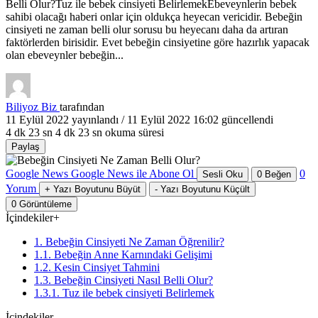
Belli Olur?Tuz ile bebek cinsiyeti BelirlemekEbeveynlerin bebek
sahibi olacağı haberi onlar için oldukça heyecan vericidir. Bebeğin
cinsiyeti ne zaman belli olur sorusu bu heyecanı daha da artıran
faktörlerden birisidir. Evet bebeğin cinsiyetine göre hazırlık yapacak
olan ebeveynler bebeğin...
Biliyoz Biz
tarafından
11 Eylül 2022
yayınlandı /
11 Eylül 2022 16:02
güncellendi
4 dk 23 sn
4 dk 23 sn okuma süresi
Paylaş
Google News
Google News ile Abone Ol
0
Sesli Oku
0
Beğen
Yorum
+
Yazı Boyutunu Büyüt
-
Yazı Boyutunu Küçült
0
Görüntüleme
İçindekiler
+
1. Bebeğin Cinsiyeti Ne Zaman Öğrenilir?
1.1. Bebeğin Anne Karnındaki Gelişimi
1.2. Kesin Cinsiyet Tahmini
1.3. Bebeğin Cinsiyeti Nasıl Belli Olur?
1.3.1. Tuz ile bebek cinsiyeti Belirlemek
İçindekiler