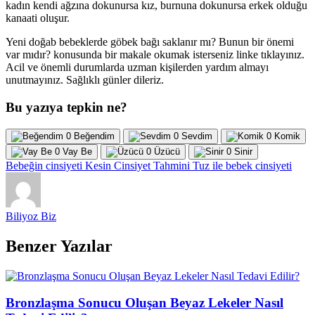
kadın kendi ağzına dokunursa kız, burnuna dokunursa erkek olduğu
kanaati oluşur.
Yeni doğab bebeklerde göbek bağı saklanır mı? Bunun bir önemi
var mıdır? konusunda bir makale okumak isterseniz linke tıklayınız.
Acil ve önemli durumlarda uzman kişilerden yardım almayı
unutmayınız. Sağlıklı günler dileriz.
Bu yazıya tepkin ne?
0
Beğendim
0
Sevdim
0
Komik
0
Vay Be
0
Üzücü
0
Sinir
Bebeğin cinsiyeti
Kesin Cinsiyet Tahmini
Tuz ile bebek cinsiyeti
Biliyoz Biz
Benzer Yazılar
Bronzlaşma Sonucu Oluşan Beyaz Lekeler Nasıl