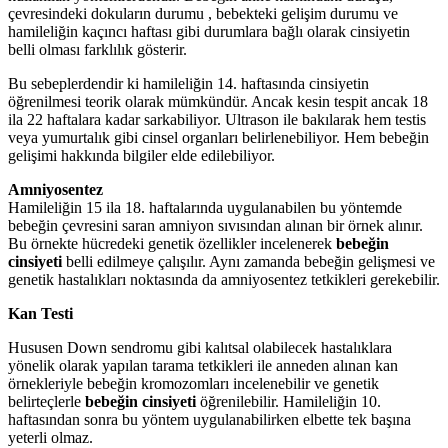
çevresindeki dokuların durumu , bebekteki gelişim durumu ve
hamileliğin kaçıncı haftası gibi durumlara bağlı olarak cinsiyetin
belli olması farklılık gösterir.
Bu sebeplerdendir ki hamileliğin 14. haftasında cinsiyetin
öğrenilmesi teorik olarak mümkündür. Ancak kesin tespit ancak 18
ila 22 haftalara kadar sarkabiliyor. Ultrason ile bakılarak hem testis
veya yumurtalık gibi cinsel organları belirlenebiliyor. Hem bebeğin
gelişimi hakkında bilgiler elde edilebiliyor.
Amniyosentez
Hamileliğin 15 ila 18. haftalarında uygulanabilen bu yöntemde
bebeğin çevresini saran amniyon sıvısından alınan bir örnek alınır.
Bu örnekte hücredeki genetik özellikler incelenerek
bebeğin
cinsiyeti
belli edilmeye çalışılır. Aynı zamanda bebeğin gelişmesi ve
genetik hastalıkları noktasında da amniyosentez tetkikleri gerekebilir.
Kan Testi
Hususen Down sendromu gibi kalıtsal olabilecek hastalıklara
yönelik olarak yapılan tarama tetkikleri ile anneden alınan kan
örnekleriyle bebeğin kromozomları incelenebilir ve genetik
belirteçlerle
bebeğin cinsiyeti
öğrenilebilir. Hamileliğin 10.
haftasından sonra bu yöntem uygulanabilirken elbette tek başına
yeterli olmaz.