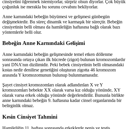
cinsiyetini öğrenmek istemiyorlar, sürpriz olsun diyorlar. Çok büyük
çoğunluk ise merakla bu sorunu cevabını bekliyorlar.
Anne karnındaki bebeğin büyümesi ve gelişmesi günbegün
değişmektedir. Bu süreç dinamik ve karmaşık bir süreçtir. Bebeğin
cinsiyetinin belli olması da hamileliğin haftasına bağlı olarak bazı
yöntemlerle belli olur.
Bebeğin Anne Karnındaki Gelişimi
Anne karnındaki bebeğin gelişmesinde temel etken döllenme
sonrasında ortaya çıkan ilk hücrede (zigot) bulunan kromozomlardır
yani DNA’nın dizilimidir. Peki bebek cinsiyetinin belli olmasındaki
kıstas nedir denilirse genetiğini oluşturan zigotta 46 kromozom
arasında Y kromozomunun bulunup bulunmamasıdır.
Şayet cinsiyet kromozomları olarak adlandırılan X ve Y
kromozomları bebekte XX olarak varsa kız olduğu yönünde, XY
olarak varsa erkek olduğu yönünde değerlendirilir. Bununla birlikte
anne karnındaki bebeğin 9. haftasına kadar cinsel organlarında bir
belirginlik olmaz.
Kesin Cinsiyet Tahmini
Hamileliğin 11. haftası sonrasında erkeklerde penis ve testis