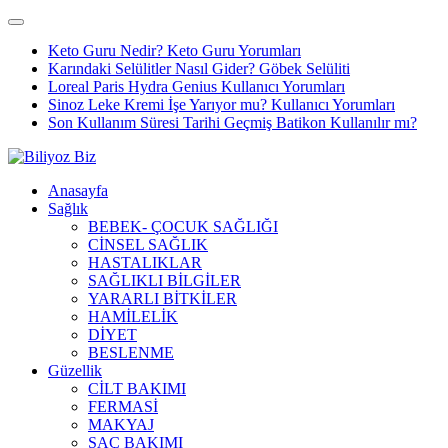
Keto Guru Nedir? Keto Guru Yorumları
Karındaki Selülitler Nasıl Gider? Göbek Selüliti
Loreal Paris Hydra Genius Kullanıcı Yorumları
Sinoz Leke Kremi İşe Yarıyor mu? Kullanıcı Yorumları
Son Kullanım Süresi Tarihi Geçmiş Batikon Kullanılır mı?
Anasayfa
Sağlık
BEBEK- ÇOCUK SAĞLIĞI
CİNSEL SAĞLIK
HASTALIKLAR
SAĞLIKLI BİLGİLER
YARARLI BİTKİLER
HAMİLELİK
DİYET
BESLENME
Güzellik
CİLT BAKIMI
FERMASİ
MAKYAJ
SAÇ BAKIMI