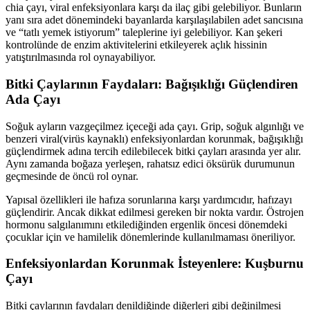
chia çayı, viral enfeksiyonlara karşı da ilaç gibi gelebiliyor. Bunların
yanı sıra adet dönemindeki bayanlarda karşılaşılabilen adet sancısına
ve “tatlı yemek istiyorum” taleplerine iyi gelebiliyor. Kan şekeri
kontrolünde de enzim aktivitelerini etkileyerek açlık hissinin
yatıştırılmasında rol oynayabiliyor.
Bitki Çaylarının Faydaları: Bağışıklığı Güçlendiren
Ada Çayı
Soğuk ayların vazgeçilmez içeceği ada çayı. Grip, soğuk algınlığı ve
benzeri viral(virüs kaynaklı) enfeksiyonlardan korunmak, bağışıklığı
güçlendirmek adına tercih edilebilecek bitki çayları arasında yer alır.
Aynı zamanda boğaza yerleşen, rahatsız edici öksürük durumunun
geçmesinde de öncü rol oynar.
Yapısal özellikleri ile hafıza sorunlarına karşı yardımcıdır, hafızayı
güçlendirir. Ancak dikkat edilmesi gereken bir nokta vardır. Östrojen
hormonu salgılanımını etkilediğinden ergenlik öncesi dönemdeki
çocuklar için ve hamilelik dönemlerinde kullanılmaması öneriliyor.
Enfeksiyonlardan Korunmak İsteyenlere: Kuşburnu
Çayı
Bitki çaylarının faydaları denildiğinde diğerleri gibi değinilmesi