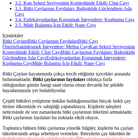
3.2. Kan Şekeri Seviyesinin Kontrolünde Etkili: Chai Çayı
3.3. Bitki Çaylarının Faydaları: Bağışıklığı Güçlendiren Ada
Çayı
3.4. Enfeksiyonlardan Korunmak İsteyenlere: Kuşburnu Çayı
3.5. Mide Bulantısı İçin Etkili: Nane Çayı
İçindekiler
Bitki Çayları
Bitki Çaylarının Faydaları
Bitki Çayı
Önerisi
Sakinleşmek İsteyenlere: Melisa Çayı
Kan Şekeri Seviyesinin
Kontrolünde Etkili: Chai Çayı
Bitki Çaylarının Faydaları: Bağışıklığı
Güçlendiren Ada Çayı
Enfeksiyonlardan Korunmak İsteyenlere:
Kuşburnu Çayı
Mide Bulantısı İçin Etkili: Nane Çayı
Bitki Çayları hayatımızda çokça tercih ettiğimiz içecekler arasında
bulunmaktadır.
Bitki çaylarının faydaları
oldukça fazla
olduğundan günün hangi saati olursa olsun devamlı bir şekilde
hayatlarımızda yer bulabiliyorlar.
Çeşitli bitkileri yetiştirme imkânı bulduğumuzdan birçok farklı çay
türüne ülkemizde ev sahipliği yapmaktayız. Kişilerin talepleri
neticesinde de son zamanlarda bitki çaylarının tüketimi artmaktadır.
Bitki çaylarının faydaları bu noktada etkili oluyor.
Toplumca bilinen bitki çaylarına yönelik bilgiler, kişilerin bu çayları
tüketmesinde artışa sebebiyet vermekte. Bireylerin çay tüketimi ile