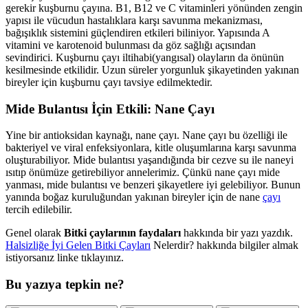
gerekir kuşburnu çayına. B1, B12 ve C vitaminleri yönünden zengin
yapısı ile vücudun hastalıklara karşı savunma mekanizması,
bağışıklık sistemini güçlendiren etkileri biliniyor. Yapısında A
vitamini ve karotenoid bulunması da göz sağlığı açısından
sevindirici. Kuşburnu çayı iltihabi(yangısal) olayların da önünün
kesilmesinde etkilidir. Uzun süreler yorgunluk şikayetinden yakınan
bireyler için kuşburnu çayı tavsiye edilmektedir.
Mide Bulantısı İçin Etkili: Nane Çayı
Yine bir antioksidan kaynağı, nane çayı. Nane çayı bu özelliği ile
bakteriyel ve viral enfeksiyonlara, kitle oluşumlarına karşı savunma
oluşturabiliyor. Mide bulantısı yaşandığında bir cezve su ile naneyi
ısıtıp önümüze getirebiliyor annelerimiz. Çünkü nane çayı mide
yanması, mide bulantısı ve benzeri şikayetlere iyi gelebiliyor. Bunun
yanında boğaz kuruluğundan yakınan bireyler için de nane
çayı
tercih edilebilir.
Genel olarak
Bitki çaylarının faydaları
hakkında bir yazı yazdık.
Halsizliğe İyi Gelen Bitki Çayları
Nelerdir? hakkında bilgiler almak
istiyorsanız linke tıklayınız.
Bu yazıya tepkin ne?