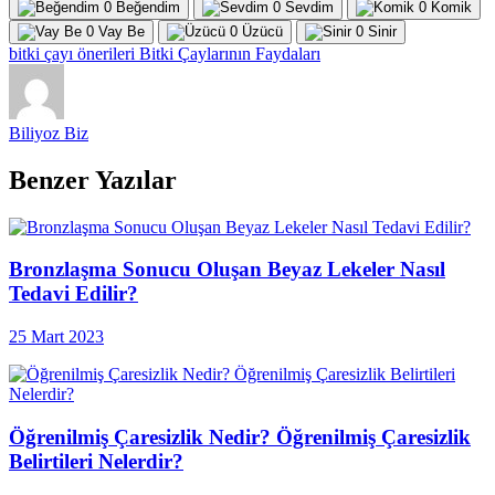
0
Beğendim
0
Sevdim
0
Komik
0
Vay Be
0
Üzücü
0
Sinir
bitki çayı önerileri
Bitki Çaylarının Faydaları
Biliyoz Biz
Benzer Yazılar
Bronzlaşma Sonucu Oluşan Beyaz Lekeler Nasıl
Tedavi Edilir?
25 Mart 2023
Öğrenilmiş Çaresizlik Nedir? Öğrenilmiş Çaresizlik
Belirtileri Nelerdir?