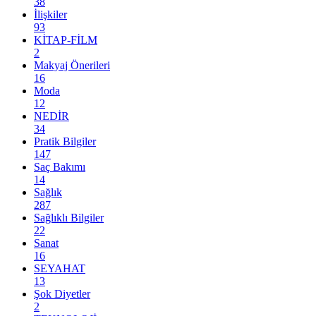
38
İlişkiler
93
KİTAP-FİLM
2
Makyaj Önerileri
16
Moda
12
NEDİR
34
Pratik Bilgiler
147
Saç Bakımı
14
Sağlık
287
Sağlıklı Bilgiler
22
Sanat
16
SEYAHAT
13
Şok Diyetler
2