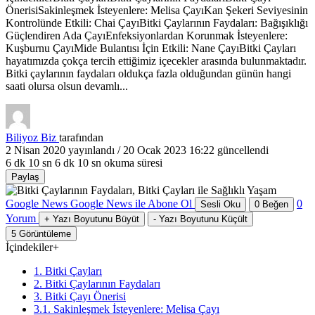
ÖnerisiSakinleşmek İsteyenlere: Melisa ÇayıKan Şekeri Seviyesinin
Kontrolünde Etkili: Chai ÇayıBitki Çaylarının Faydaları: Bağışıklığı
Güçlendiren Ada ÇayıEnfeksiyonlardan Korunmak İsteyenlere:
Kuşburnu ÇayıMide Bulantısı İçin Etkili: Nane ÇayıBitki Çayları
hayatımızda çokça tercih ettiğimiz içecekler arasında bulunmaktadır.
Bitki çaylarının faydaları oldukça fazla olduğundan günün hangi
saati olursa olsun devamlı...
Biliyoz Biz
tarafından
2 Nisan 2020
yayınlandı /
20 Ocak 2023 16:22
güncellendi
6 dk 10 sn
6 dk 10 sn okuma süresi
Paylaş
Google News
Google News ile Abone Ol
0
Sesli Oku
0
Beğen
Yorum
+
Yazı Boyutunu Büyüt
-
Yazı Boyutunu Küçült
5
Görüntüleme
İçindekiler
+
1. Bitki Çayları
2. Bitki Çaylarının Faydaları
3. Bitki Çayı Önerisi
3.1. Sakinleşmek İsteyenlere: Melisa Çayı