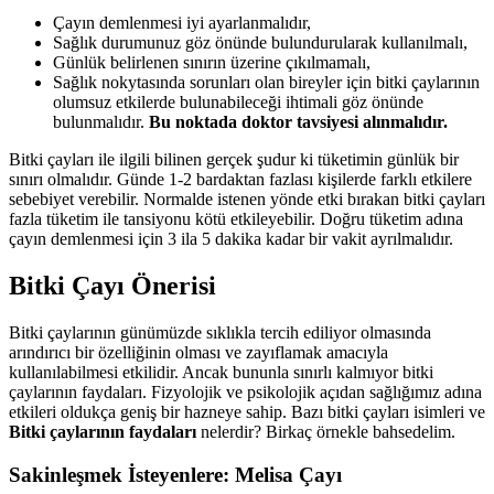
Çayın demlenmesi iyi ayarlanmalıdır,
Sağlık durumunuz göz önünde bulundurularak kullanılmalı,
Günlük belirlenen sınırın üzerine çıkılmamalı,
Sağlık nokytasında sorunları olan bireyler için bitki çaylarının
olumsuz etkilerde bulunabileceği ihtimali göz önünde
bulunmalıdır.
Bu noktada doktor tavsiyesi alınmalıdır.
Bitki çayları ile ilgili bilinen gerçek şudur ki tüketimin günlük bir
sınırı olmalıdır. Günde 1-2 bardaktan fazlası kişilerde farklı etkilere
sebebiyet verebilir. Normalde istenen yönde etki bırakan bitki çayları
fazla tüketim ile tansiyonu kötü etkileyebilir. Doğru tüketim adına
çayın demlenmesi için 3 ila 5 dakika kadar bir vakit ayrılmalıdır.
Bitki Çayı Önerisi
Bitki çaylarının günümüzde sıklıkla tercih ediliyor olmasında
arındırıcı bir özelliğinin olması ve zayıflamak amacıyla
kullanılabilmesi etkilidir. Ancak bununla sınırlı kalmıyor bitki
çaylarının faydaları. Fizyolojik ve psikolojik açıdan sağlığımız adına
etkileri oldukça geniş bir hazneye sahip. Bazı bitki çayları isimleri ve
Bitki çaylarının faydaları
nelerdir? Birkaç örnekle bahsedelim.
Sakinleşmek İsteyenlere: Melisa Çayı