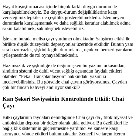
Hayat koşuşturmacası içinde birçok farklı duygu durumu ile
karşılaşabilmekteyiz. Bu duygu-durum değişikliklerine karşı
vereceğimiz tepkiler de çeşitlilik gösterebilmektedir. İstenmeyen
durumlarla karşılaşmamak ve daha sağlıklı kararlar alabilmek adına
sakin kalabilmek, sakinleşmek isteyebiliriz.
İşte tam burada melisa çayı yardımcı olmaktadır. Yatıştırıcı etkisi ile
birlikte düşük düzeydeki depresyonlar üzerinde etkilidir. Bunun yanı
sıra hazımsızlık, şişkinlik gibi durumlarda, uçuk ve benzeri yaraların
iyileşmesinde de rol oynayabilmektedir.
Hazımsızlık ve şişkinliğe de değinmişken bu yazının arkasından,
sindirim sistemi de dahil vücut sağlığı açısından faydalı etkileri
olabilen “Fekal Transplantasyon” hakkındaki yazımızı
inceleyebilirsiniz. Bu görselde chai çayını görüyorsunuz. Çaydan
çok bir fincan kahveyi andırıyor sanki:D
Kan Şekeri Seviyesinin Kontrolünde Etkili: Chai
Çayı
Bitki çaylarının faydaları denildiğinde Chai çayı da , fitokimyasal ve
antioksidan deposu bir değer olarak akla geliyor. Bu özellikleri ile
bağışıklık sisteminin güçlenmesine yardımcı ve kansere karşı
koruyucu yönde etkileri bulunmaktadır. Zencefil ve tarçın içeren