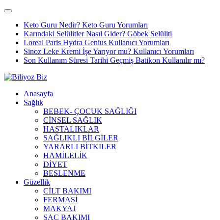
Keto Guru Nedir? Keto Guru Yorumları
Karındaki Selülitler Nasıl Gider? Göbek Selüliti
Loreal Paris Hydra Genius Kullanıcı Yorumları
Sinoz Leke Kremi İşe Yarıyor mu? Kullanıcı Yorumları
Son Kullanım Süresi Tarihi Geçmiş Batikon Kullanılır mı?
Anasayfa
Sağlık
BEBEK- ÇOCUK SAĞLIĞI
CİNSEL SAĞLIK
HASTALIKLAR
SAĞLIKLI BİLGİLER
YARARLI BİTKİLER
HAMİLELİK
DİYET
BESLENME
Güzellik
CİLT BAKIMI
FERMASİ
MAKYAJ
SAÇ BAKIMI