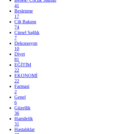
Bebek- Çocuk Sağlığı
41
Beslenme
17
Cilt Bakımı
74
Cinsel Sağlık
7
Dekorasyon
10
Diyet
81
EĞİTİM
22
EKONOMİ
22
Farmasi
2
Genel
6
Güzellik
36
Hamilelik
31
Hastalıklar